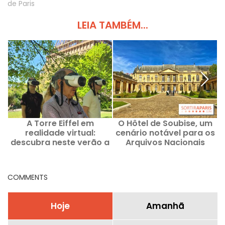
de Paris
LEIA TAMBÉM...
A Torre Eiffel em
O Hôtel de Soubise, um
1
realidade virtual:
cenário notável para os
m
descubra neste verão a
Arquivos Nacionais
visita guiada histórica
da Viality Tour
COMMENTS
Hoje
Amanhã