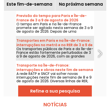
Este fim-de-semana
Na próxima semana
Previsão do tempo para Paris e Île-de-
France de 3 a 9 de agosto de 2026
O tempo em Paris e na Île-de-France
promete ser agitado nesta semana de 3 a 9
de agosto de 2026. Depois de uma
segunda-feira de calor extremo, com risco
de tempestades, as temperaturas vão cair
Transportes em Paris e na Île-de-France:
gradualmente antes do retorno de tempo
interrupções no metrô e no RER de 3 a 9 de
mais quente e ensolarado para o fim de
Os transportes públicos de Paris e da Île-de-
agosto de 2026
semana.
France estão fortemente perturbados de 3
a 9 de agosto de 2026, com as grandes
obras de verão que afetam gravemente
algumas linhas, segundo a RATP e a SNCF.
Transporte na Île-de-France:
interrupções e obras neste fim de semana
A rede RATP e SNCF vai sofrer novas
de 8 e 9 de agosto de 2026
interrupções neste fim de semana de 8 e 9
de agosto de 2026. Diversas linhas de RER,
Transilien e metrô estarão sujeitas a obras e
interrupções; damos tudo para ajudar você
Refine a sua pesquisa
a planejar seus deslocamentos.
NOTÍCIAS