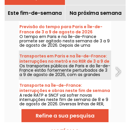
Este fim-de-semana
Na próxima semana
Previsão do tempo para Paris e Île-de-
France de 3 a 9 de agosto de 2026
O tempo em Paris e na Île-de-France
promete ser agitado nesta semana de 3 a 9
de agosto de 2026. Depois de uma
segunda-feira de calor extremo, com risco
de tempestades, as temperaturas vão cair
Transportes em Paris e na Île-de-France:
gradualmente antes do retorno de tempo
interrupções no metrô e no RER de 3 a 9 de
mais quente e ensolarado para o fim de
Os transportes públicos de Paris e da Île-de-
agosto de 2026
semana.
France estão fortemente perturbados de 3
a 9 de agosto de 2026, com as grandes
obras de verão que afetam gravemente
algumas linhas, segundo a RATP e a SNCF.
Transporte na Île-de-France:
interrupções e obras neste fim de semana
A rede RATP e SNCF vai sofrer novas
de 8 e 9 de agosto de 2026
interrupções neste fim de semana de 8 e 9
de agosto de 2026. Diversas linhas de RER,
Transilien e metrô estarão sujeitas a obras e
interrupções; damos tudo para ajudar você
Refine a sua pesquisa
a planejar seus deslocamentos.