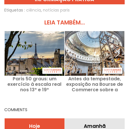
Etiquetas :
ciência
,
notícias paris
LEIA TAMBÉM...
Paris 50 graus: um
Antes da tempestade,
exercício à escala real
exposição na Bourse de
d
nos 13º e 19º
Commerce sobre a
arrondissements esta
emergência climática -
sexta-feira
fotos
COMMENTS
Hoje
Amanhã