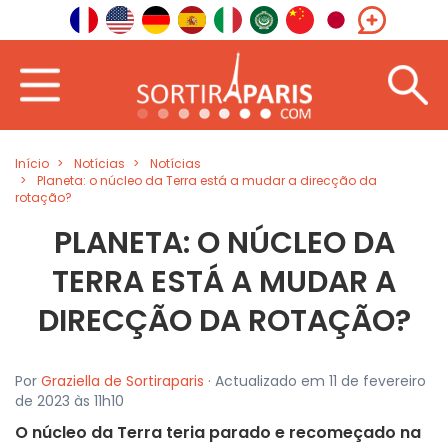
Início
Notícias
Notícias
Planeta: o núcleo da Terra está a mudar a direcção da
rotação?
PLANETA: O NÚCLEO DA
TERRA ESTÁ A MUDAR A
DIRECÇÃO DA ROTAÇÃO?
Por
Graziella de Sortiraparis
· Actualizado em 11 de fevereiro
de 2023 às 11h10
O núcleo da Terra teria parado e recomeçado na