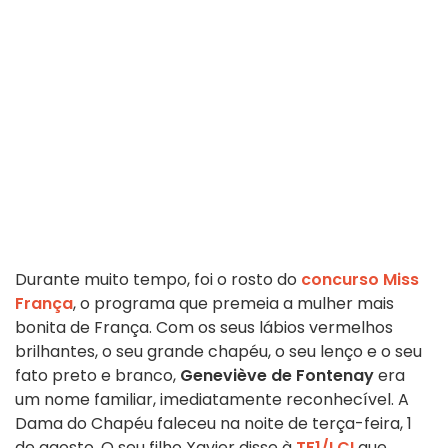
Durante muito tempo, foi o rosto do
concurso Miss
França
, o programa que premeia a mulher mais
bonita de França. Com os seus lábios vermelhos
brilhantes, o seu grande chapéu, o seu lenço e o seu
fato preto e branco,
Geneviève de Fontenay
era
um nome familiar, imediatamente reconhecível. A
Dama do Chapéu faleceu na noite de terça-feira, 1
de agosto. O seu filho Xavier disse à
TF1/LCI
que