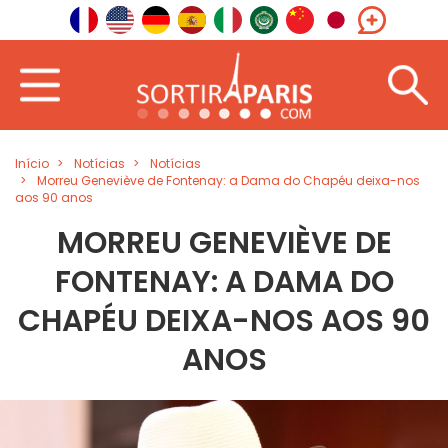
Início
Notícias
Notícias
Morreu Geneviève de Fontenay: a Dama do Chapéu deixa-nos
aos 90 anos
MORREU GENEVIÈVE DE
FONTENAY: A DAMA DO
CHAPÉU DEIXA-NOS AOS 90
ANOS