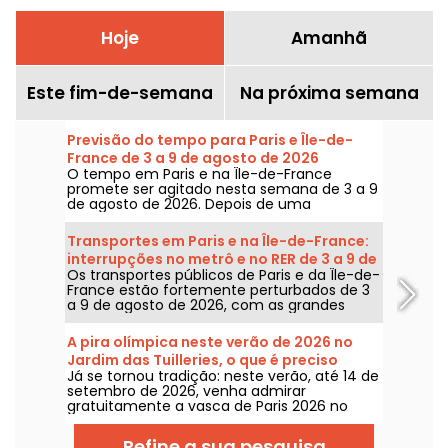
Hoje
Amanhã
Este fim-de-semana
Na próxima semana
Previsão do tempo para Paris e Île-de-
France de 3 a 9 de agosto de 2026
O tempo em Paris e na Île-de-France
promete ser agitado nesta semana de 3 a 9
de agosto de 2026. Depois de uma
segunda-feira de calor extremo, com risco
de tempestades, as temperaturas vão cair
Transportes em Paris e na Île-de-France:
gradualmente antes do retorno de tempo
interrupções no metrô e no RER de 3 a 9 de
mais quente e ensolarado para o fim de
Os transportes públicos de Paris e da Île-de-
agosto de 2026
semana.
France estão fortemente perturbados de 3
a 9 de agosto de 2026, com as grandes
obras de verão que afetam gravemente
algumas linhas, segundo a RATP e a SNCF.
A pira olímpica neste verão de 2026 no
Jardim das Tuilleries, o que é preciso
Já se tornou tradição: neste verão, até 14 de
saber
setembro de 2026, venha admirar
gratuitamente a vasca de Paris 2026 no
Jardim das Tulherias.
Refine a sua pesquisa