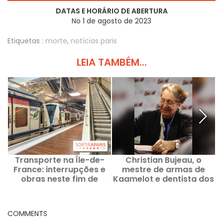
DATAS E HORÁRIO DE ABERTURA
No 1 de agosto de 2023
Etiquetas :
morte
,
notícias paris
LEIA TAMBÉM...
Transporte na Île-de-
Christian Bujeau, o
France: interrupções e
mestre de armas de
obras neste fim de
Kaamelot e dentista dos
semana de 8 e 9 de
Visitantes, morreu
agosto de 2026
COMMENTS