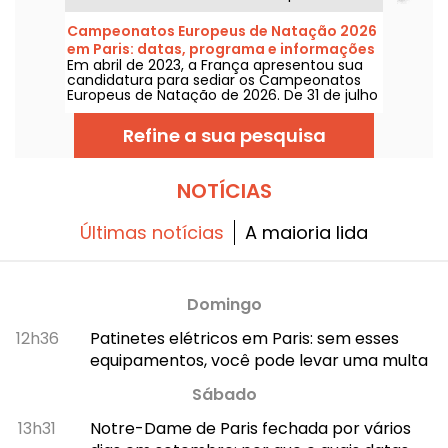
sessões noturnas para entrar no estádio à
noite e curtir várias animações festivas. Eis o
Campeonatos Europeus de Natação 2026
programa para este verão de 2026!
em Paris: datas, programa e informações
Em abril de 2023, a França apresentou sua
sobre a competição
candidatura para sediar os Campeonatos
Europeus de Natação de 2026. De 31 de julho
a 16 de agosto, o Centro Aquático Olímpico
recebe você para apoiar nossos nadadores.
Refine a sua pesquisa
Abaixo, tudo o que você precisa saber sobre
a competição e as provas!
NOTÍCIAS
Últimas notícias
A maioria lida
Domingo
12h36
Patinetes elétricos em Paris: sem esses
equipamentos, você pode levar uma multa
Sábado
13h31
Notre-Dame de Paris fechada por vários