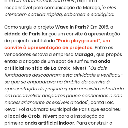
bem.
Já trabalhámos com eles
", explica o
responsável pela comunicação do Maraga,
"e eles
oferecem comida rápida, saborosa e ecológica
.
Como surgiu o projeto
Wave in Paris
? Em 2016, a
cidade de Paris
lançou um convite à apresentação
de projectos intitulado
"Paris playground", um
convite à apresentação de projectos.
Entre os
vencedores estava a empresa
Maraga
, que propôs
então a criação de um spot de surf numa
onda
artificial
no
sítio de
La Croix-Nivert
. "
Os dois
fundadores descobriram esta atividade e verificou-
se que se enquadrava no âmbito do convite à
apresentação de projectos, que consistia sobretudo
em desenvolver desportos pouco conhecidos e não
necessariamente acessíveis a
todos", conta Loïc
Revol. Foi a Câmara Municipal de Paris que escolheu
o
local de Croix-Nivert
para a instalação da
primeira
onda artificial
indoor
. Para construir o