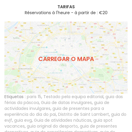
TARIFAS
Réservations à l'heure - à partir de : €20
CARREGAR O MAPA
Etiquetas :
paris 15
,
Testado pela equipa editorial
,
guia das
férias da páscoa
,
Guia de datas invulgares
,
guia de
actividades invulgares
,
guia de presentes para a
experiência do dia do pai
,
Distrito de Saint Lambert
,
guia do
evjf
,
guia evg
,
Guia de atividades náuticas
,
guia spot
vacances
,
guia original do desporto
,
guia de presentes