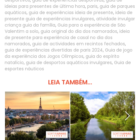
desportivos
,
guia de experiências desportivas
,
guia de
ideias para presentes de última hora
,
paris
,
guia de parques
aquáticos
,
guia de experiências ideia de presente
,
ideia de
presente guia de experiências invulgares
,
atividade invulgar
criança guia da família
,
Guia para a experiência de São
Valentim a solo
,
guia original do dia dos namorados
,
ideia
de presente para experiência de casal no dia dos
namorados
,
guia de actividades em recintos fechados
,
guia de experiências divertidas de paris 2024
,
Guia de jogo
da experiência dos Jogos Olímpicos
,
guia do espírito
natalício
,
guia de desportos aquáticos invulgares
,
Guia de
esportes náuticos
LEIA TAMBÉM...