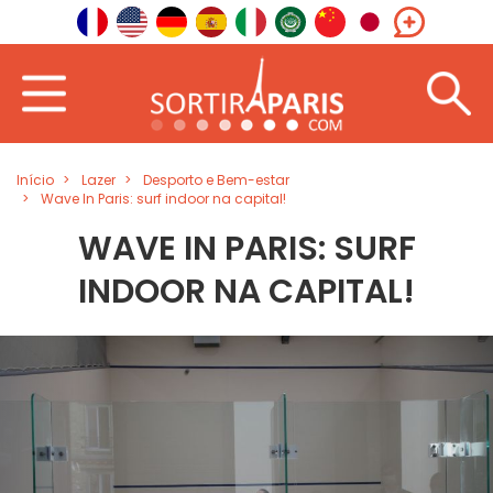
Início
Lazer
Desporto e Bem-estar
Wave In Paris: surf indoor na capital!
WAVE IN PARIS: SURF
INDOOR NA CAPITAL!