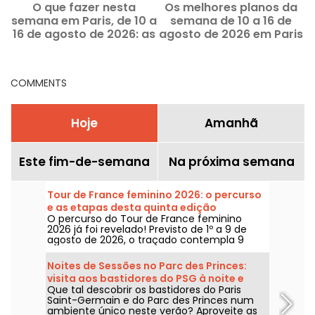
O que fazer nesta
Os melhores planos da
semana em Paris, de 10 a
semana de 10 a 16 de
16 de agosto de 2026: as
agosto de 2026 em Paris
saídas imperdíveis
e na Île-de-France
COMMENTS
Hoje
Amanhã
Este fim-de-semana
Na próxima semana
Tour de France feminino 2026: o percurso
e as etapas desta quinta edição
O percurso do Tour de France feminino
2026 já foi revelado! Previsto de 1º a 9 de
agosto de 2026, o traçado contempla 9
etapas, com a largada prevista na Suíça e a
chegada em Nice. Descubra o que nos
Noites de Sessões no Parc des Princes:
espera neste ano.
visita aos bastidores do PSG à noite e
Que tal descobrir os bastidores do Paris
guinguette festiva com sets de DJ
Saint-Germain e do Parc des Princes num
ambiente único neste verão? Aproveite as