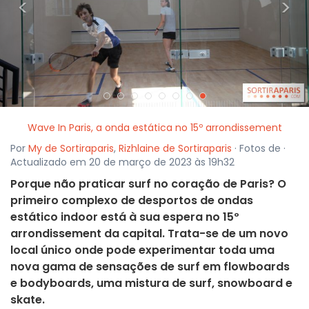
<
>
Wave In Paris, a onda estática no 15º arrondissement
Por
My de Sortiraparis
,
Rizhlaine de Sortiraparis
· Fotos de ·
Actualizado em 20 de março de 2023 às 19h32
Porque não praticar surf no coração de Paris? O
primeiro complexo de desportos de ondas
estático indoor está à sua espera no 15º
arrondissement da capital. Trata-se de um novo
local único onde pode experimentar toda uma
nova gama de sensações de surf em flowboards
e bodyboards, uma mistura de surf, snowboard e
skate.