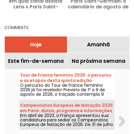
em qual canal assistir
Paris Saint-Germain: o
Lens x Paris Saint-
calendário de agosto de
a
Germain?
2026 e o canal de TV
COMMENTS
Hoje
Amanhã
Este fim-de-semana
Na próxima semana
Tour de France feminino 2026: o percurso
e as etapas desta quinta edição
O percurso do Tour de France feminino
2026 já foi revelado! Previsto de 1º a 9 de
agosto de 2026, o traçado contempla 9
etapas, com a largada prevista na Suíça e a
chegada em Nice. Descubra o que nos
Campeonatos Europeus de Natação 2026
espera neste ano.
em Paris: datas, programa e informações
Em abril de 2023, a França apresentou sua
sobre a competição
candidatura para sediar os Campeonatos
Europeus de Natação de 2026. De 31 de julho
a 16 de agosto, o Centro Aquático Olímpico
recebe você para apoiar nossos nadadores.