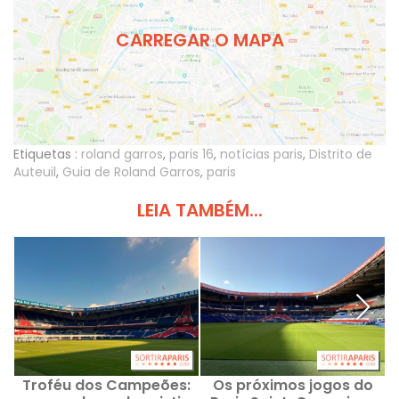
CARREGAR O MAPA
Etiquetas :
roland garros
,
paris 16
,
notícias paris
,
Distrito de
Auteuil
,
Guia de Roland Garros
,
paris
LEIA TAMBÉM...
Troféu dos Campeões:
Os próximos jogos do