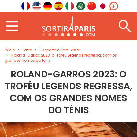
Início
Lazer
Desporto e Bem-estar
Roland-Garros 2023: o Troféu Legends regressa, com os
grandes nomes do ténis
ROLAND-GARROS 2023: O
TROFÉU LEGENDS REGRESSA,
COM OS GRANDES NOMES
DO TÉNIS