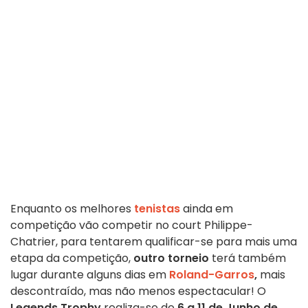
Enquanto os melhores
tenistas
ainda em
competição vão competir no court Philippe-
Chatrier, para tentarem qualificar-se para mais uma
etapa da competição,
outro torneio
terá também
lugar durante alguns dias em
Roland-Garros
,
mais
descontraído, mas não menos espectacular!
O
Legends Trophy
realiza-se de
6 a 11 de Junho de