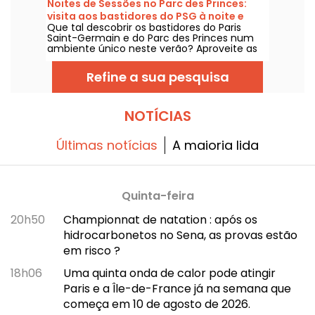
Noites de Sessões no Parc des Princes:
Abaixo, tudo o que você precisa saber sobre
visita aos bastidores do PSG à noite e
a competição e as provas!
Que tal descobrir os bastidores do Paris
guinguette festiva com sets de DJ
Saint-Germain e do Parc des Princes num
ambiente único neste verão? Aproveite as
sessões noturnas para entrar no estádio à
noite e curtir várias animações festivas. Eis o
Refine a sua pesquisa
programa para este verão de 2026!
NOTÍCIAS
Últimas notícias
A maioria lida
Quinta-feira
20h50
Championnat de natation : após os
hidrocarbonetos no Sena, as provas estão
em risco ?
18h06
Uma quinta onda de calor pode atingir
Paris e a Île-de-France já na semana que
começa em 10 de agosto de 2026.