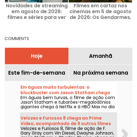
Novidades de streaming
Filmes em cartaz nos
em agosto de 2026:
cinemas em 5 de agosto
s
filmes e séries para ver
de 2026: Os Gendarmes,
na Netflix, Disney+ e
Patrulha Canina e Kyma
Prime Video
COMMENTS
Hoje
Amanhã
Este fim-de-semana
Na próxima semana
Em águas muito turbulentas: o
blockbuster com Jason Statham chega
Em águas bem turvas, o filme de ação com
na Netflix e na HBO Max
Jason Statham e tubarões-megalodônios
gigantes chega à Netflix e à HBO Max no dia
2 de agosto de 2026.
Velozes e Furiosos 8 chega ao Prime
Video, acompanhado de 9 outros filmes
Velozes e Furiosos 8, filme de ação de F.
da franquia
Gary Gray com Vin Diesel, Dwayne Johnson,