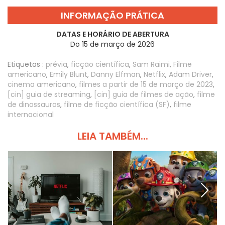
INFORMAÇÃO PRÁTICA
DATAS E HORÁRIO DE ABERTURA
Do 15 de março de 2026
Etiquetas :
prévia
,
ficção científica
,
Sam Raimi
,
Filme
americano
,
Emily Blunt
,
Danny Elfman
,
Netflix
,
Adam Driver
,
cinema americano
,
filmes a partir de 15 de março de 2023
,
[cin] guia de streaming
,
[cin] guia de filmes de ação
,
filme
de dinossauros
,
filme de ficção científica (SF)
,
filme
internacional
LEIA TAMBÉM...