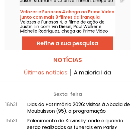
Jason Statham e Charlize Theron, chega ao
Prime Video em 1º de agosto de 2026.
Velozes e Furiosos 4 chega ao Prime Video
junto com mais 9 filmes da franquia
Velozes e Furiosos 4, o filme de ação de
Justin Lin com Vin Diesel, Paul Walker e
Michelle Rodríguez, chega ao Prime Video
em 1º de agosto de 2026, com várias
entregas da franquia.
Refine a sua pesquisa
NOTÍCIAS
Últimas notícias
A maioria lida
Sexta-feira
18h31
Dias do Patrimônio 2026: visitas à Abadia de
Maubuisson (95), a programação
15h31
Falecimento de Kavinsky: onde e quando
serão realizados os funerais em Paris?