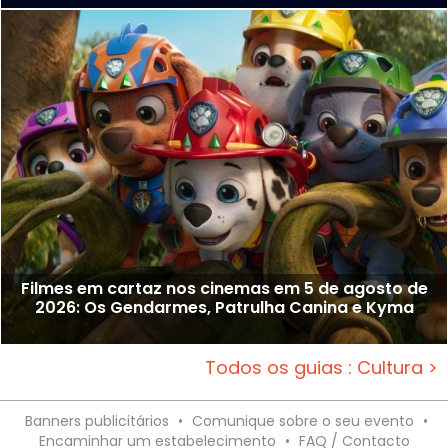
Filmes em cartaz nos cinemas em 5 de agosto de
2026: Os Gendarmes, Patrulha Canina e Kyma
Todos os guias : Cultura >
Banners publicitários
•
Comunique sobre o seu evento
•
Encaminhar um estabelecimento
•
FAQ / Contacto