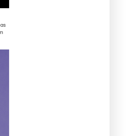
 as
am