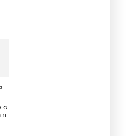
s
3. O
 um