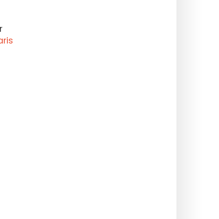
r
ris