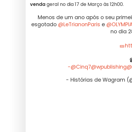
venda
geral no dia 17 de Março às 12h00.
Menos de um ano após o seu primeir
esgotado
@LeTrianonParis
e
@OLYMPIA
no dia 2
🎫ht
-@Cinq7@wpublishing@
- Histórias de Wagram 