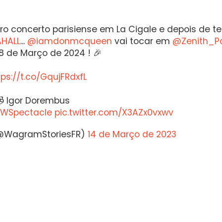
o concerto parisiense em La Cigale e depois de te
HALL
...
@iamdonmcqueen
vai tocar em
@Zenith_Pa
8 de Março de 2024 ! 🎉
tps://t.co/GqujFRdxfL
📹 Igor Dorembus
WSpectacle
pic.twitter.com/X3AZx0vxwv
(@WagramStoriesFR)
14 de Março de 2023