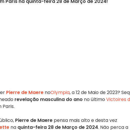
 em Paris na quinta-feira 28 de Março de 2024!
ver
Pierre de Maere
no
Olympia
, a 12 de Maio de 2023? Se
nomeado
revelação masculina do ano
no último
Victoires d
 Paris.
úblico,
Pierre de Maere
pensa mais alto e desta vez
lette
na
quinta-feira 28 de Março de 2024
. Não perca a