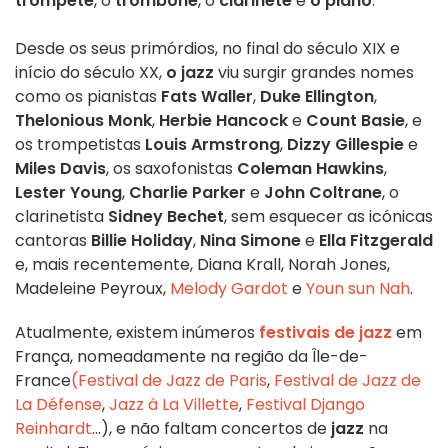
trompete
, o
trombone
, o
clarinete
e
o piano
.
Desde os seus primórdios, no final do século XIX e
início do século XX,
o jazz
viu surgir grandes nomes
como os pianistas
Fats Waller
,
Duke Ellington
,
Thelonious Monk
,
Herbie Hancock
e
Count Basie
, e
os trompetistas
Louis Armstrong
,
Dizzy Gillespie
e
Miles Davis
, os saxofonistas
Coleman Hawkins
,
Lester Young
,
Charlie Parker
e
John Coltrane
, o
clarinetista
Sidney Bechet
, sem esquecer as icónicas
cantoras
Billie Holiday
,
Nina Simone
e
Ella Fitzgerald
e, mais recentemente, Diana Krall, Norah Jones,
Madeleine Peyroux,
Melody Gardot
e
Youn sun Nah
.
Atualmente, existem inúmeros
festivais de jazz
em
França, nomeadamente na região da Île-de-
France
(Festival de Jazz de Paris
,
Festival de Jazz de
La Défense
,
Jazz à La Villette
,
Festival Django
Reinhardt
...), e não faltam concertos de
jazz
na