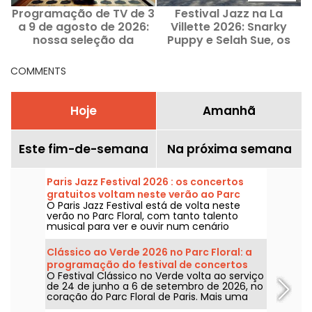
Programação de TV de 3
Festival Jazz na La
a 9 de agosto de 2026:
Villette 2026: Snarky
B
nossa seleção da
Puppy e Selah Sue, os
semana
primeiros nomes
confirmados
COMMENTS
Hoje
Amanhã
Este fim-de-semana
Na próxima semana
Paris Jazz Festival 2026 : os concertos
gratuitos voltam neste verão ao Parc
O Paris Jazz Festival está de volta neste
Floral, a programação
verão no Parc Floral, com tanto talento
musical para ver e ouvir num cenário
bucolico. Aqui está a programação dos
concertos gratuitos para descobrir de 24 de
Clássico ao Verde 2026 no Parc Floral: a
junho a 6 de setembro de 2026!
programação do festival de concertos
O Festival Clássico no Verde volta ao serviço
gratuitos
de 24 de junho a 6 de setembro de 2026, no
coração do Parc Floral de Paris. Mais uma
vez, Classique au Vert convida os