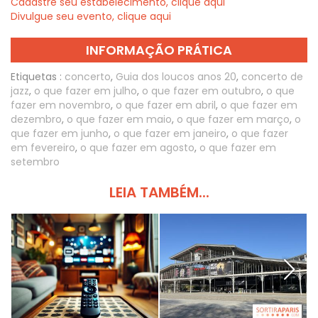
Cadastre seu estabelecimento, clique aqui
Divulgue seu evento, clique aqui
INFORMAÇÃO PRÁTICA
Etiquetas :
concerto
,
Guia dos loucos anos 20
,
concerto de
jazz
,
o que fazer em julho
,
o que fazer em outubro
,
o que
fazer em novembro
,
o que fazer em abril
,
o que fazer em
dezembro
,
o que fazer em maio
,
o que fazer em março
,
o
que fazer em junho
,
o que fazer em janeiro
,
o que fazer
em fevereiro
,
o que fazer em agosto
,
o que fazer em
setembro
LEIA TAMBÉM...