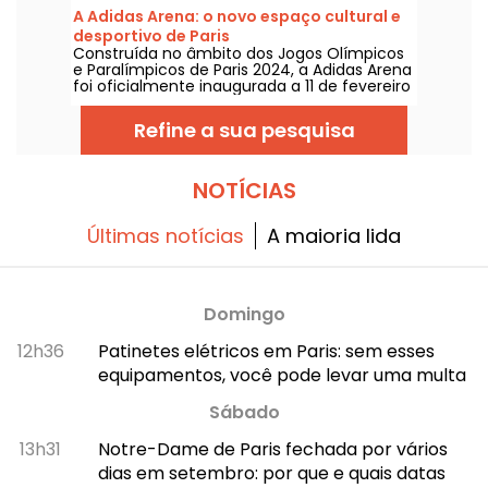
melómanos e os leigos a entrarem no ritmo
A Adidas Arena: o novo espaço cultural e
certo e a aproveitarem bons momentos ao
desportivo de Paris
lado de artistas consagrados e em
Construída no âmbito dos Jogos Olímpicos
ascensão.
e Paralímpicos de Paris 2024, a Adidas Arena
foi oficialmente inaugurada a 11 de fevereiro
de 2024. Saiba mais sobre este novo e
enorme recinto cultural e desportivo no
Refine a sua pesquisa
norte da capital.
NOTÍCIAS
Últimas notícias
A maioria lida
Domingo
12h36
Patinetes elétricos em Paris: sem esses
equipamentos, você pode levar uma multa
Sábado
13h31
Notre-Dame de Paris fechada por vários
dias em setembro: por que e quais datas