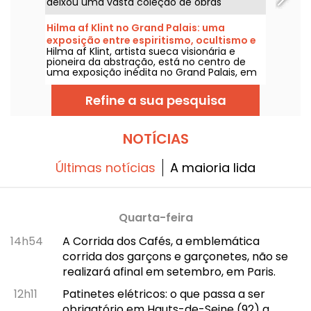
deixou uma vasta coleção de obras
magníficas, algumas das quais podem ser
apreciadas nos museus de Paris. Venha
Hilma af Klint no Grand Palais: uma
conosco nessa jornada!
exposição entre espiritismo, ocultismo e
Hilma af Klint, artista sueca visionária e
abstração
pioneira da abstração, está no centro de
uma exposição inédita no Grand Palais, em
colaboração com o Centre Pompidou, de 6
de maio a 30 de agosto de 2026. Suas obras
Refine a sua pesquisa
místicas, alimentadas pelo espiritismo e
pelo oculto, são reveladas pela primeira vez
na França em um percurso que reúne
quase a totalidade das obras do ciclo
NOTÍCIAS
Pinturas do Templo, sua maior realização.
Últimas notícias
A maioria lida
Quarta-feira
14h54
A Corrida dos Cafés, a emblemática
corrida dos garçons e garçonetes, não se
realizará afinal em setembro, em Paris.
12h11
Patinetes elétricos: o que passa a ser
obrigatório em Hauts-de-Seine (92) a