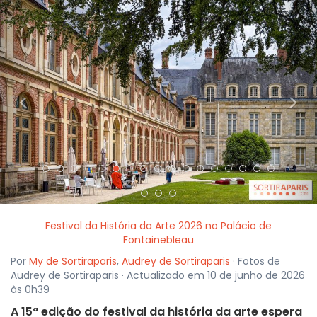
<
>
Festival da História da Arte 2026 no Palácio de
Fontainebleau
Por
My de Sortiraparis
,
Audrey de Sortiraparis
· Fotos de
Audrey de Sortiraparis · Actualizado em 10 de junho de 2026
às 0h39
A 15ª edição do festival da história da arte espera