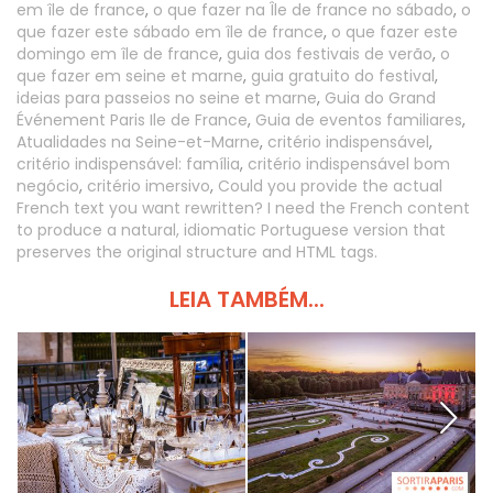
em île de france
,
o que fazer na Île de france no sábado
,
o
que fazer este sábado em île de france
,
o que fazer este
domingo em île de france
,
guia dos festivais de verão
,
o
que fazer em seine et marne
,
guia gratuito do festival
,
ideias para passeios no seine et marne
,
Guia do Grand
Événement Paris Ile de France
,
Guia de eventos familiares
,
Atualidades na Seine-et-Marne
,
critério indispensável
,
critério indispensável: família
,
critério indispensável bom
negócio
,
critério imersivo
,
Could you provide the actual
French text you want rewritten? I need the French content
to produce a natural, idiomatic Portuguese version that
preserves the original structure and HTML tags.
LEIA TAMBÉM...