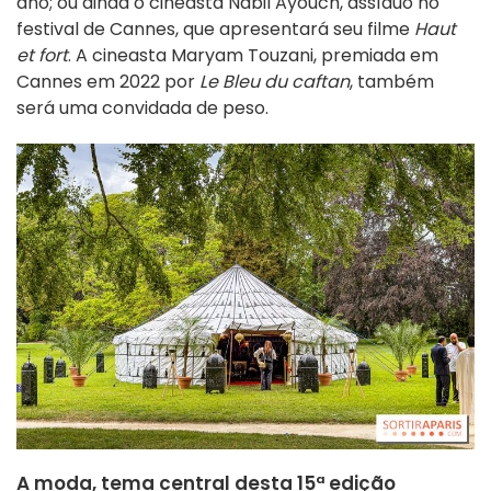
ano; ou ainda o cineasta Nabil Ayouch, assíduo no
festival de Cannes, que apresentará seu filme
Haut
et fort
. A cineasta Maryam Touzani, premiada em
Cannes em 2022 por
Le Bleu du caftan
, também
será uma convidada de peso.
A moda, tema central desta 15ª edição