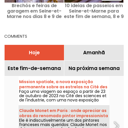
Brechós e feiras de
10 ideias de passeios em
D
garagem em Seine-et-
Seine-et-Marne para
Marne nos dias 8 e 9 de
este fim de semana, 8 e 9
agosto de 2026 - 77
de agosto de 2026 (77)
f
COMMENTS
Hoje
Amanhã
Este fim-de-semana
Na próxima semana
Mission spatiale, a nova exposição
permanente sobre as estrelas na Cité des
Faça uma viagem ao espaço a partir de 23
sciences
de outubro de 2023 na Cité des sciences et
de l'industrie, com uma nova exposição
permanente sobre a conquista do espaço.
Claude Monet em Paris : onde apreciar as
obras do renomado pintor impressionista
Ele é indiscutivelmente um dos pintores
na capital?
franceses mais queridos: Claude Monet nos