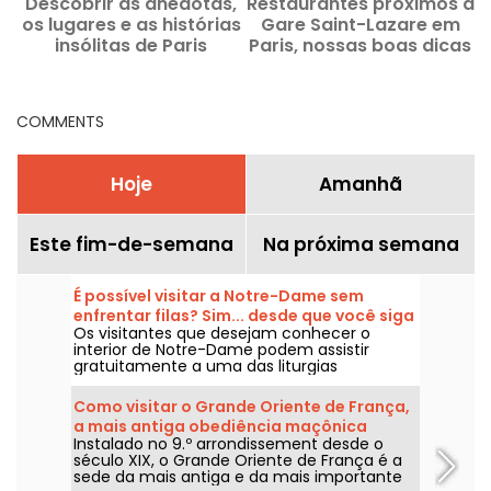
Descobrir as anedotas,
Restaurantes próximos à
os lugares e as histórias
Gare Saint-Lazare em
insólitas de Paris
Paris, nossas boas dicas
s
COMMENTS
Hoje
Amanhã
Este fim-de-semana
Na próxima semana
É possível visitar a Notre-Dame sem
enfrentar filas? Sim... desde que você siga
Os visitantes que desejam conhecer o
algumas regras.
interior de Notre-Dame podem assistir
gratuitamente a uma das liturgias
celebradas diariamente. Uma possibilidade
aberta a todos, desde que venham
Como visitar o Grande Oriente de França,
sobretudo para participar da celebração ou
a mais antiga obediência maçônica
para respeitar plenamente o seu desenrolar.
Instalado no 9.º arrondissement desde o
francesa em Paris?
Explicamos o que é preciso saber.
século XIX, o Grande Oriente de França é a
sede da mais antiga e da mais importante