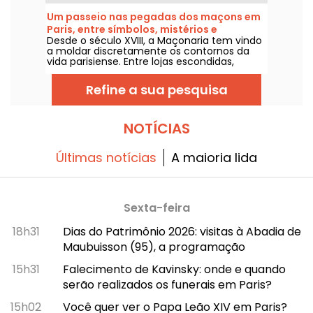
obediência maçônica francesa. Por trás das
fachadas desta mansão escondem-se
Um passeio nas pegadas dos maçons em
templos maçônicos, uma biblioteca,
Paris, entre símbolos, mistérios e
arquivos e um museu classificado como
Desde o século XVIII, a Maçonaria tem vindo
património
'Musée de France'. Um mergulho na história
a moldar discretamente os contornos da
deste lugar pouco conhecido e nas
vida parisiense. Entre lojas escondidas,
possibilidades de visitá-lo.
personalidades empenhadas e símbolos
gravados nas fachadas, Paris é uma capital
Refine a sua pesquisa
maçónica. Seguir os passos dos maçons, ler
entre as pedras e descobrir esta Paris
iniciática.
NOTÍCIAS
Últimas notícias
A maioria lida
Sexta-feira
18h31
Dias do Patrimônio 2026: visitas à Abadia de
Maubuisson (95), a programação
15h31
Falecimento de Kavinsky: onde e quando
serão realizados os funerais em Paris?
15h02
Você quer ver o Papa Leão XIV em Paris?