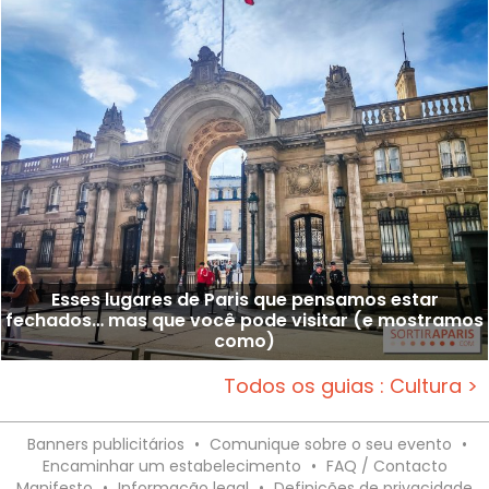
Esses lugares de Paris que pensamos estar
fechados… mas que você pode visitar (e mostramos
como)
Todos os guias : Cultura >
Banners publicitários
•
Comunique sobre o seu evento
•
Encaminhar um estabelecimento
•
FAQ / Contacto
Manifesto
•
Informação legal
•
Definições de privacidade