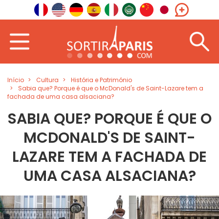
Início
Cultura
História e Património
Sabia que? Porque é que o McDonald's de Saint-Lazare tem a
fachada de uma casa alsaciana?
SABIA QUE? PORQUE É QUE O
MCDONALD'S DE SAINT-
LAZARE TEM A FACHADA DE
UMA CASA ALSACIANA?