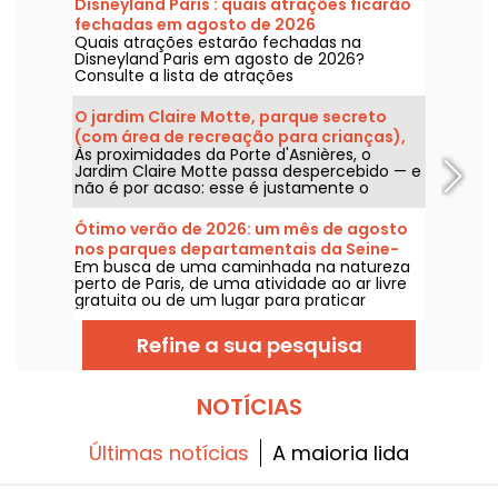
Disneyland Paris : quais atrações ficarão
fechadas em agosto de 2026
Quais atrações estarão fechadas na
Disneyland Paris em agosto de 2026?
Consulte a lista de atrações
temporariamente indisponíveis por
manutenção ou renovação para planejar
O jardim Claire Motte, parque secreto
sua visita aos parques da Disney.
(com área de recreação para crianças),
Às proximidades da Porte d'Asnières, o
no 17.º.
Jardim Claire Motte passa despercebido — e
não é por acaso: esse é justamente o
objetivo deste espaço verde, oferecer um
refúgio onde se possa recarregar as
Ótimo verão de 2026: um mês de agosto
energias, em plena tranquilidade.
nos parques departamentais da Seine-
Em busca de uma caminhada na natureza
Saint-Denis
perto de Paris, de uma atividade ao ar livre
gratuita ou de um lugar para praticar
esportes longe do agito da cidade...
certamente um dos parques da Seine-
Refine a sua pesquisa
Saint-Denis foi feito para você!
NOTÍCIAS
Últimas notícias
A maioria lida