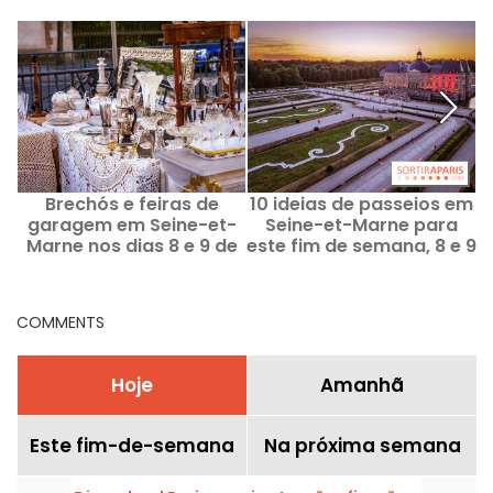
Brechós e feiras de
10 ideias de passeios em
O
garagem em Seine-et-
Seine-et-Marne para
Marne nos dias 8 e 9 de
este fim de semana, 8 e 9
agosto de 2026 - 77
de agosto de 2026 (77)
COMMENTS
Hoje
Amanhã
Este fim-de-semana
Na próxima semana