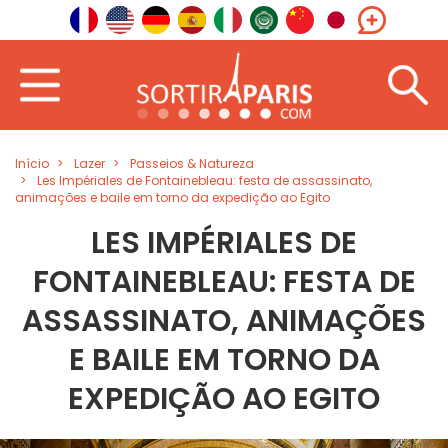
Início
Lazer
Passeios & Natureza
Les Impériales de Fontainebleau: festa de assassinato,
animações e baile em torno da expedição ao Egito
LES IMPÉRIALES DE
FONTAINEBLEAU: FESTA DE
ASSASSINATO, ANIMAÇÕES
E BAILE EM TORNO DA
EXPEDIÇÃO AO EGITO