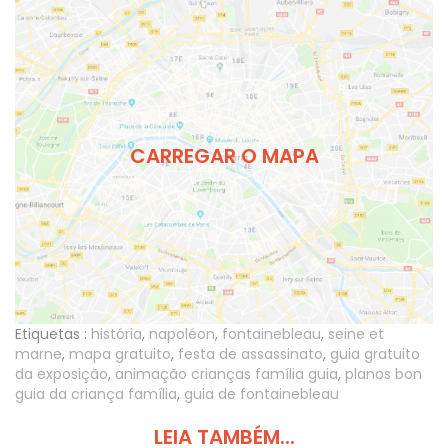
CARREGAR O MAPA
Etiquetas :
história
,
napoléon
,
fontainebleau
,
seine et
marne
,
mapa gratuito
,
festa de assassinato
,
guia gratuito
da exposição
,
animação crianças família guia
,
planos bon
guia da criança família
,
guia de fontainebleau
LEIA TAMBÉM...