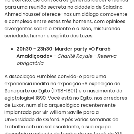
para uma reunião secreta na cidadela de Saladino.
Ahmed Youssef oferece-nos um diálogo comovente
e complexo entre estes três homens, com opiniões
divergentes sobre o Oriente e o Islão, misturando
seriedade, humor e espírito das Luzes.
20h30 - 23h30: Murder party «O Faraó
Amaldiçoado» -
Charité Royale -
Reserva
obrigatória
A associação Fumbles convida-o para uma
experiência inédita na exposição «A expedição de
Bonaparte ao Egito (1798-1801) e o nascimento da
egiptologia»! 1890. Você está no Egito, nos arredores
de Luxor, num sítio arqueológico recentemente
implantado por Sir William Saville para a
Universidade de Oxford. Após várias semanas de
trabalho sob um sol escaldante, a sua equipa
descobriu a entrada da tumba de um faraó da XVI