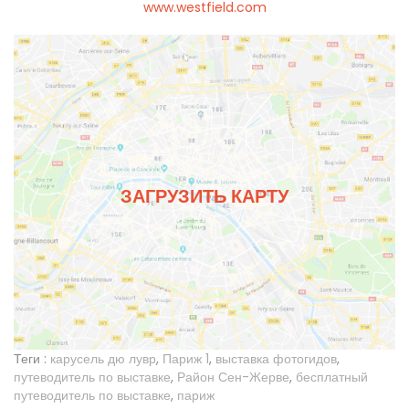
www.westfield.com
ЗАГРУЗИТЬ КАРТУ
Теги :
карусель дю лувр
,
Париж 1
,
выставка фотогидов
,
путеводитель по выставке
,
Район Сен-Жерве
,
бесплатный
путеводитель по выставке
,
париж