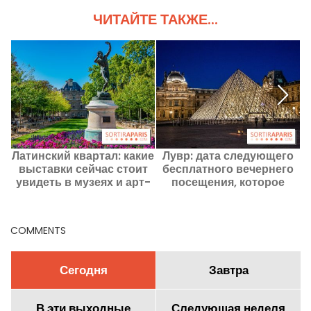
ЧИТАЙТЕ ТАКЖЕ...
Латинский квартал: какие
Лувр: дата следующего
выставки сейчас стоит
бесплатного вечернего
увидеть в музеях и арт-
посещения, которое
пространствах
пройдет в первую
пятницу месяца
COMMENTS
Сегодня
Завтра
В эти выходные
Следующая неделя