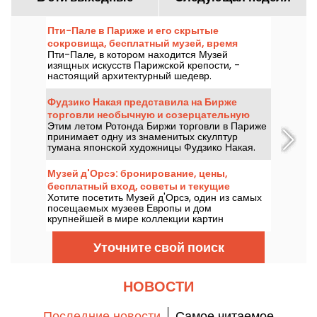
Пти-Пале в Париже и его скрытые
сокровища, бесплатный музей, время
Пти-Пале, в котором находится Музей
работы и выставки
изящных искусств Парижской крепости, -
настоящий архитектурный шедевр.
Спроектированный Шарлем Жиро для
Всемирной выставки 1900 года, этот музей
Фудзико Накая представила на Бирже
полон сокровищ. А поскольку вход в него
торговли необычную и созерцательную
бесплатный, было бы ошибкой не
Этим летом Ротонда Биржи торговли в Париже
скульптуру из тумана
воспользоваться этим.
принимает одну из знаменитых скулптур
тумана японской художницы Фудзико Накая.
До 14 сентября 2026 года приходите, чтобы
увидеть эту необычную и созерцательную
Музей д'Орсэ: бронирование, цены,
инсталляцию, которая заставляет посетителей
бесплатный вход, советы и текущие
появляться и исчезать в густом белом облаке
Хотите посетить Музей д'Орсэ, один из самых
выставки
водяного пара!
посещаемых музеев Европы и дом
крупнейшей в мире коллекции картин
импрессионистов? У нас есть все
необходимые советы и рекомендации, работы,
Уточните свой поиск
с которыми стоит познакомиться, выставки,
проходящие в данный момент, а также цены и
бесплатный вход, которые вы можете получить
для лучших открытий в лучших условиях.
НОВОСТИ
Последние новости
Самое читаемое