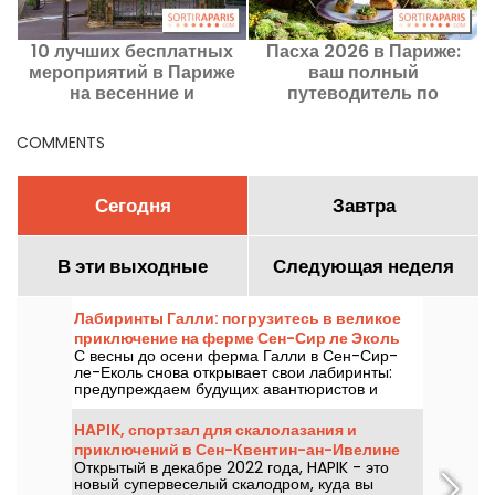
10 лучших бесплатных
Пасха 2026 в Париже:
В
мероприятий в Париже
ваш полный
на весенние и
путеводитель по
пасхальные каникулы
шоколаду, бранчам,
м
2026 года
чаепитиям, тематическим
COMMENTS
мероприятиям и мастер-
классам
Сегодня
Завтра
В эти выходные
Следующая неделя
Лабиринты Галли: погрузитесь в великое
приключение на ферме Сен-Сир ле Эколь
С весны до осени ферма Галли в Сен-Сир-
(78)
ле-Еколь снова открывает свои лабиринты:
предупреждаем будущих авантюристов и
авантюристок — возможно, вам не удастся
найти выход...
HAPIK, спортзал для скалолазания и
приключений в Сен-Квентин-ан-Ивелине
Открытый в декабре 2022 года, HAPIK - это
новый супервеселый скалодром, куда вы