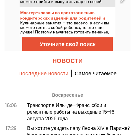
можете прийти и выпустить пар со своей
семьей, друзьями на день рождения или
коллегами во время тимбилдинга.
Мастер-классы по приготовлению
кондитерских изделий для родителей и
Кулинарные занятия - это весело, а если вы
детей в HOBA, фудкорте в парке Батиньоль
можете взять с собой ребенка, то это еще
(17-й округ)
лучше! Поэтому научитесь готовить печенье,
кексы и другие закусочные торты на
кулинарных занятиях для родителей и детей,
Уточните свой поиск
которые HOBA организует в течение всего
года.
НОВОСТИ
Последние новости
Самое читаемое
Bоскресенье
18:08
Транспорт в Иль-де-Франс: сбои и
ремонтные работы на выходные 15–16
августа 2026 года
17:29
Вы хотите увидеть папу Леона XIV в Париже?
Бронирование откроется завтра — будьте