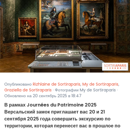
Опубликовано
Rizhlaine de Sortiraparis
,
My de Sortiraparis
,
Graziella de Sortiraparis
· Фотографии My de Sortiraparis ·
Обновлено на 20 сентябрь 2025 в 18:47
В рамках Journées du Patrimoine 2025
Версальский замок приглашает вас 20 и 21
сентября 2025 года совершить экскурсию по
территории, которая перенесет вас в прошлое по