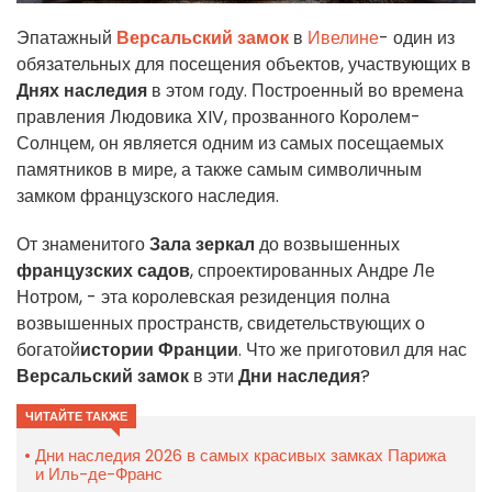
Эпатажный
Версальский замок
в
Ивелине
- один из
обязательных для посещения объектов, участвующих в
Днях наследия
в этом году. Построенный во времена
правления Людовика XIV, прозванного Королем-
Солнцем, он является одним из самых посещаемых
памятников в мире, а также самым символичным
замком французского наследия.
От знаменитого
Зала зеркал
до возвышенных
французских садов
, спроектированных Андре Ле
Нотром, - эта королевская резиденция полна
возвышенных пространств, свидетельствующих о
богатой
истории Франции
. Что же приготовил для нас
Версальский замок
в эти
Дни наследия
?
ЧИТАЙТЕ ТАКЖЕ
Дни наследия 2026 в самых красивых замках Парижа
и Иль-де-Франс