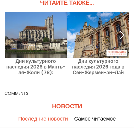
ЧИТАЙТЕ ТАКЖЕ...
Дни культурного
Дни культурного
наследия 2026 в Манть-
наследия 2026 года в
П
ля-Жоли (78):
Сен-Жермен-ан-Лай
д
программа экскурсий по
(78), королевский город,
городу
который вдохновил
художников
COMMENTS
НОВОСТИ
Последние новости
Самое читаемое