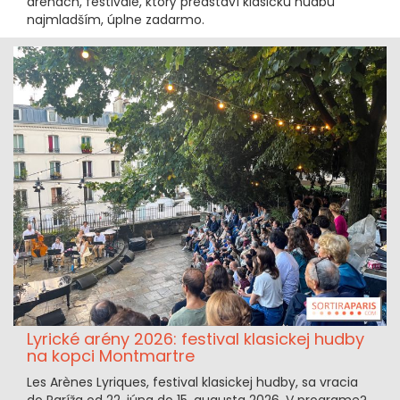
arénach, festivale, ktorý predstaví klasickú hudbu
najmladším, úplne zadarmo.
Lyrické arény 2026: festival klasickej hudby
na kopci Montmartre
Les Arènes Lyriques, festival klasickej hudby, sa vracia