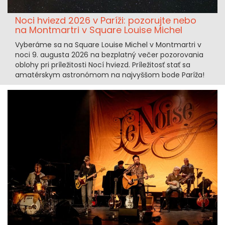
Noci hviezd 2026 v Paríži: pozorujte nebo
na Montmartri v Square Louise Michel
Vyberáme sa na Square Louise Michel v Montmartri v
noci 9. augusta 2026 na bezplatný večer pozorovania
oblohy pri príležitosti Nocí hviezd. Príležitosť stať sa
amatérskym astronómom na najvyššom bode Paríža!