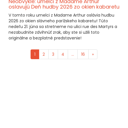
Neobvyklé: umelci z Madame Arthur
oslavujú Deň hudby 2026 zo okien kabaretu
V tomto roku umelci z Madame Arthur oslávia hudbu
2026 zo okien slávneho parížskeho kabaretu! Túto
nedeľu 21. júna sa stretneme na ulici rue des Martyrs a
nezabudnite zdvihnúť zrak, aby ste si užili toto
originálne a bezplatné predstavenie!
1
2
3
4
...
16
»