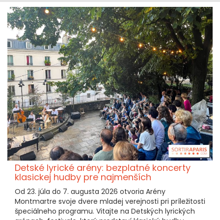
Detské lyrické arény: bezplatné koncerty
klasickej hudby pre najmenších
Od 23. júla do 7. augusta 2026 otvoria Arény
Montmartre svoje dvere mladej verejnosti pri príležitosti
špeciálneho programu. Vitajte na Detských lyrických