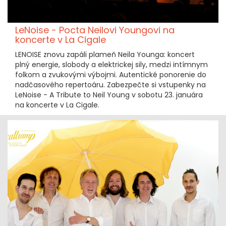
LeNoise - Pocta Neilovi Youngovi na
koncerte v La Cigale
LENOISE znovu zapáli plameň Neila Younga: koncert
plný energie, slobody a elektrickej sily, medzi intímnym
folkom a zvukovými výbojmi. Autentické ponorenie do
nadčasového repertoáru. Zabezpečte si vstupenky na
LeNoise - A Tribute to Neil Young v sobotu 23. januára
na koncerte v La Cigale.