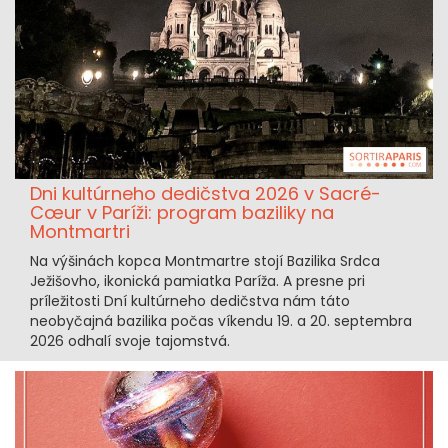
Dni kultúrneho dedičstva 2026 v Sacré-
Cœur v Paríži: program baziliky na
Montmartri
Na výšinách kopca Montmartre stojí Bazilika Srdca
Ježišovho, ikonická pamiatka Paríža. A presne pri
príležitosti Dní kultúrneho dedičstva nám táto
neobyčajná bazilika počas víkendu 19. a 20. septembra
2026 odhalí svoje tajomstvá.