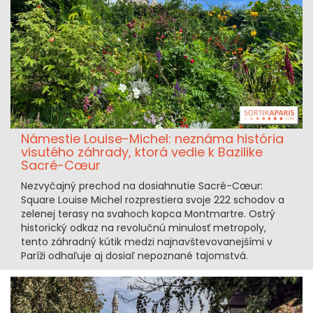
Námestie Louise-Michel: neznáma história
visutého záhrady, ktorá vedie k Bazilike
Sacré-Cœur
Nezvyčajný prechod na dosiahnutie Sacré-Cœur:
Square Louise Michel rozprestiera svoje 222 schodov a
zelenej terasy na svahoch kopca Montmartre. Ostrý
historický odkaz na revolučnú minulosť metropoly,
tento záhradný kútik medzi najnavštevovanejšími v
Paríži odhaľuje aj dosiaľ nepoznané tajomstvá.