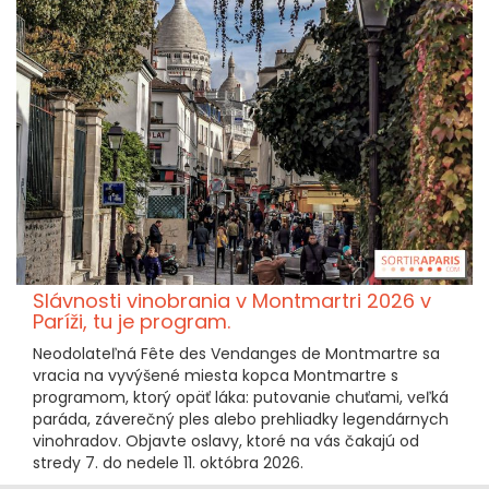
Slávnosti vinobrania v Montmartri 2026 v
Paríži, tu je program.
Neodolateľná Fête des Vendanges de Montmartre sa
vracia na vyvýšené miesta kopca Montmartre s
programom, ktorý opäť láka: putovanie chuťami, veľká
paráda, záverečný ples alebo prehliadky legendárnych
vinohradov. Objavte oslavy, ktoré na vás čakajú od
stredy 7. do nedele 11. októbra 2026.