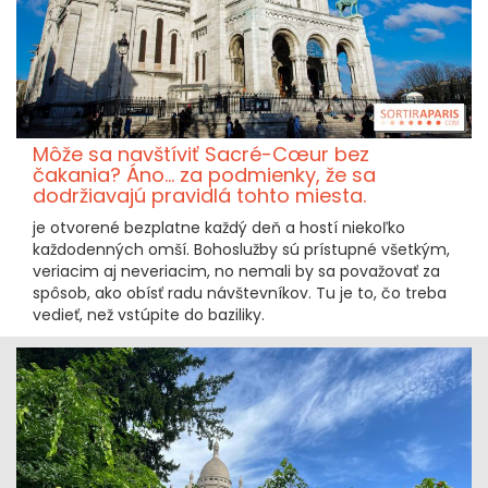
Môže sa navštíviť Sacré-Cœur bez
čakania? Áno... za podmienky, že sa
dodržiavajú pravidlá tohto miesta.
je otvorené bezplatne každý deň a hostí niekoľko
každodenných omší. Bohoslužby sú prístupné všetkým,
veriacim aj neveriacim, no nemali by sa považovať za
spôsob, ako obísť radu návštevníkov. Tu je to, čo treba
vedieť, než vstúpite do baziliky.