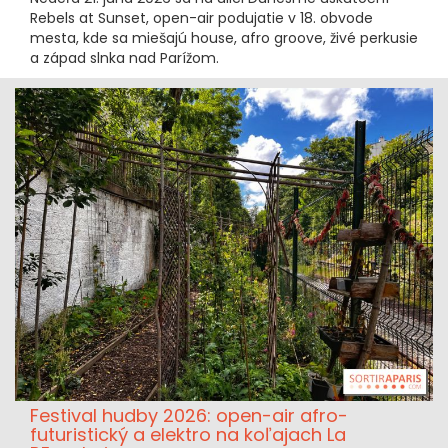
Rebels at Sunset, open-air podujatie v 18. obvode
mesta, kde sa miešajú house, afro groove, živé perkusie
a západ slnka nad Parížom.
Festival hudby 2026: open-air afro-
futuristický a elektro na koľajach La