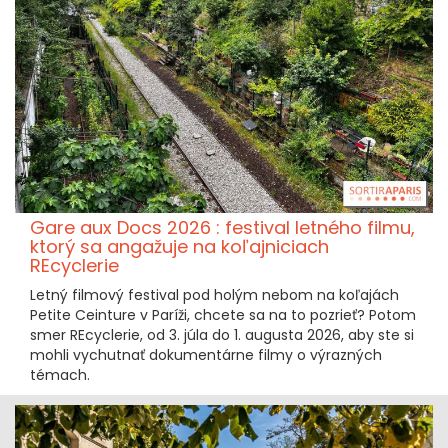
Gare aux Docs 2026 : festival letného filmu,
ktorý sa angažuje na koľajniciach
REcyclerie
Letný filmový festival pod holým nebom na koľajách
Petite Ceinture v Paríži, chcete sa na to pozrieť? Potom
smer REcyclerie, od 3. júla do 1. augusta 2026, aby ste si
mohli vychutnať dokumentárne filmy o výrazných
témach.