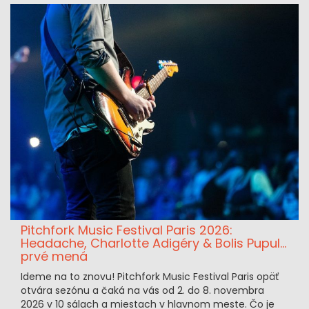
Pitchfork Music Festival Paris 2026:
Headache, Charlotte Adigéry & Bolis Pupul...
prvé mená
Ideme na to znovu! Pitchfork Music Festival Paris opäť
otvára sezónu a čaká na vás od 2. do 8. novembra
2026 v 10 sálach a miestach v hlavnom meste. Čo je