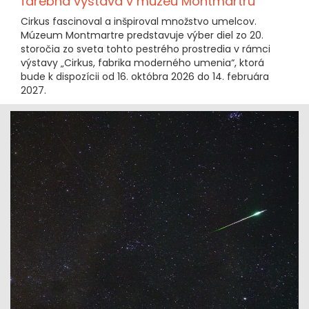
farebná výstava v múzeu Montmartru
Cirkus fascinoval a inšpiroval množstvo umelcov.
Múzeum Montmartre predstavuje výber diel zo 20.
storočia zo sveta tohto pestrého prostredia v rámci
výstavy „Cirkus, fabrika moderného umenia“, ktorá
bude k dispozícii od 16. októbra 2026 do 14. februára
2027.