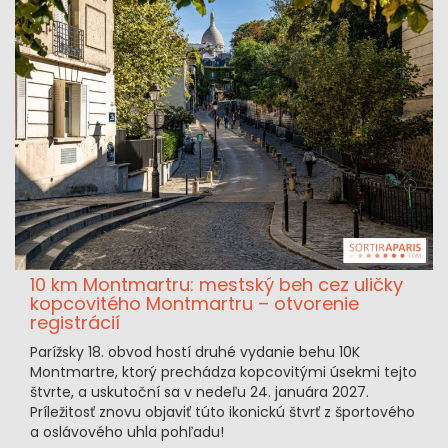
10 km Montmartru: mestský beh cez uličky
kopcovitého Montmartru – otvorenie
registrácií
Parížsky 18. obvod hostí druhé vydanie behu 10K
Montmartre, ktorý prechádza kopcovitými úsekmi tejto
štvrte, a uskutoční sa v nedeľu 24. januára 2027.
Príležitosť znovu objaviť túto ikonickú štvrť z športového
a oslávového uhla pohľadu!