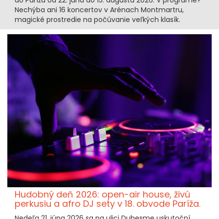
do Paríža od 22. júna do 15. augusta 2026. V programe?
Nechýba ani 16 koncertov v Arénach Montmartru,
magické prostredie na počúvanie veľkých klasík.
Hudobný deň 2026: open-air house, živú
perkusiu a afro DJ sety v 18. obvode Paríža.
Nedeľa 21. júna 2026 sa na ulici Duhesme uskutoční