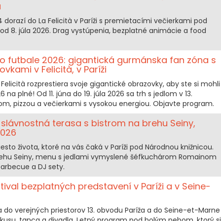
à
dorazí do La Felicità v Paríži s premietacími večierkami pod
d 8. júla 2026. Drag vystúpenia, bezplatné animácie a food
o futbale 2026: gigantická gurmánska fan zóna s
kami v Felicità, v Paríži
Felicità rozprestiera svoje gigantické obrazovky, aby ste si mohli
 na plné! Od 11. júna do 19. júla 2026 sa trh s jedlom v 13.
lom, pizzou a večierkami s vysokou energiou. Objavte program.
a slávnostná terasa s bistrom na brehu Seiny,
2026
sto života, ktoré na vás čaká v Paríži pod Národnou knižnicou.
rehu Seiny, menu s jedlami vymyslené šéfkuchárom Romainom
arbecue a DJ sety.
val bezplatných predstavení v Paríži a v Seine-
 do verejných priestorov 13. obvodu Paríža a do Seine-et-Marne
rkusu, tanca a divadla. Letný program pod holým nebom, ktorý si