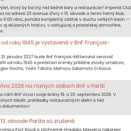
 výlet, ktorý by bol iný než bežné bary a reštaurácie? Imperial Clu
sa na adrese 23 avenue d'Ivry v 13. obvode a tento herný klub,
o 6:00 ráno, ponúka kompletný zážitok v duchu veľkých kasín —
 aj skúsených hráčov, v oslňujúcej a priateľskej atmosfére,
e.
od roku 1945 je vystavená v BnF François-
31. januára 2027 bude BnF François-Mitterrand venovať
afii od roku 1945 a predstaví snímky približne stovky umelcov,
higeo Gocho, Yoshi Takata, Mamoru Sakamoto či Kazuo
stva 2026 na rôznych sídlach BnF v Paríži
a nám BnF otvorí svoje brány 19. a 20. septembra 2026. V
ych lokalít, prehliadky reštauračných dielní a tiež
h dokumentov!
13. obvode Paríža sú zrušené.
brojnica Port Royal a záchranné stredisko Masséna nakoniec