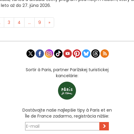
leto až do 27. júna 2026.
2
3
4
...
9
»
Sortir à Paris, partner Parížskej turistickej
kancelárie:
Dostávajte naše najlepšie tipy à Paris et en
Île de France zadarmo, registrácia nižšie:
>