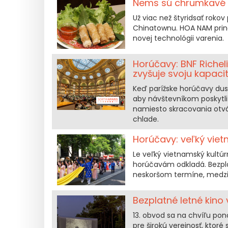
Nems sú chrumkavé v
Už viac než štyridsať rok
Chinatownu. HOA NAM priná
novej technológii varenia.
Horúčavy: BNF Richel
zvyšuje svoju kapaci
Keď parížske horúčavy du
aby návštevníkom poskytli 
namiesto skracovania otvár
chlade.
Horúčavy: veľký viet
Le veľký vietnamský kultúrny
horúčavám odkladá. Bezplat
neskoršom termíne, medz
Bezplatné letné kino
13. obvod sa na chvíľu po
pre širokú verejnosť, kto