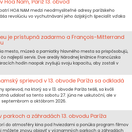
 Hoa Nam, Paríž 13. obvod
ov patrí HOA NAM medzi neodmysliteľné adresy parížskeho
ša revolúciu vo vychutnávaní jeho ázijských špecialít vďaka
ieu je prístupná zadarmo a François-Mitterrand
tu
sia mesto, múzeá a pamiatky hlavného mesta sa prispôsobujú,
čo najlepší servis. Dve areály Národnej knižnice Francúzska
acích hodín naopak zvyšujú svoju kapacitu, aby zostali v
namský sprievod v 13. obvode Paríža sa odkladá
 sprievod, na ktorý sa v 13. obvode Paríža tešili, sa kvôli
ná udalosť sa tento sobotu 27. júna ne uskutoční, ale v
i septembrom a októbrom 2026.
 v parkoch a záhradách 13. obvodu Paríža
norí do atmosféry kina pod hviezdami a ponúka program filmov
ré si môžete znovu objaviť v významných parkoch a záhradách