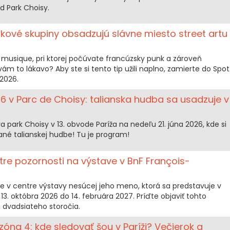
d Park Choisy.
kové skupiny obsadzujú slávne miesto street artu
 musique, pri ktorej počúvate francúzsky punk a zároveň
 vám to lákavo? Aby ste si tento tip užili naplno, zamierte do Spot
 2026.
6 v Parc de Choisy: talianska hudba sa usadzuje v
 park Choisy v 13. obvode Paríža na nedeľu 21. júna 2026, kde si
né talianskej hudbe! Tu je program!
re pozornosti na výstave v BnF François-
e v centre výstavy nesúcej jeho meno, ktorá sa predstavuje v
13. októbra 2026 do 14. februára 2027. Príďte objaviť tohto
dvadsiateho storočia.
óna 4: kde sledovať šou v Paríži? Večierok a