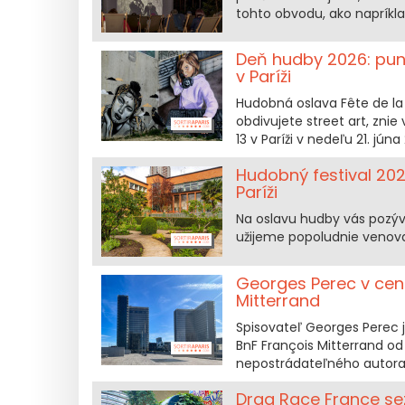
tohto obvodu, ako napríkla
Deň hudby 2026: pun
v Paríži
Hudobná oslava Fête de la
obdivujete street art, znie
13 v Paríži v nedeľu 21. júna
Hudobný festival 202
Paríži
Na oslavu hudby vás pozýva
užijeme popoludnie venova
Georges Perec v cent
Mitterrand
Spisovateľ Georges Perec j
BnF François Mitterrand od 
nepostrádateľného autora 
Drag Race France sez