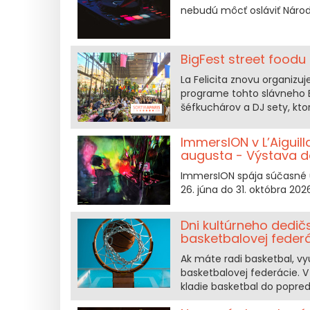
nebudú môcť osláviť Národn
BigFest street foodu 
La Felicita znovu organizuj
programe tohto slávneho 
šéfkuchárov a DJ sety, kto
ImmersION v L’Aigui
augusta - Výstava do
ImmersION spája súčasné um
26. júna do 31. októbra 202
Dni kultúrneho dedič
basketbalovej feder
Ak máte radi basketbal, v
basketbalovej federácie. 
kladie basketbal do popred