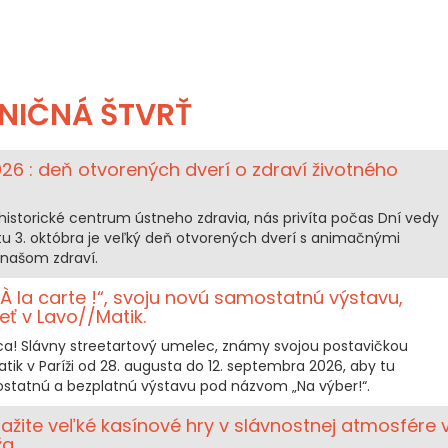
NIČNÁ ŠTVRŤ
026 : deň otvorených dverí o zdraví životného
historické centrum ústneho zdravia, nás privíta počas Dní vedy
u 3. októbra je veľký deň otvorených dverí s animačnými
našom zdraví.
À la carte !“, svoju novú samostatnú výstavu,
eť v Lavo//Matik.
ca! Slávny streetartový umelec, známy svojou postavičkou
tik v Paríži od 28. augusta do 12. septembra 2026, aby tu
ostatnú a bezplatnú výstavu pod názvom „Na výber!“.
 zažite veľké kasínové hry v slávnostnej atmosfére 
ža