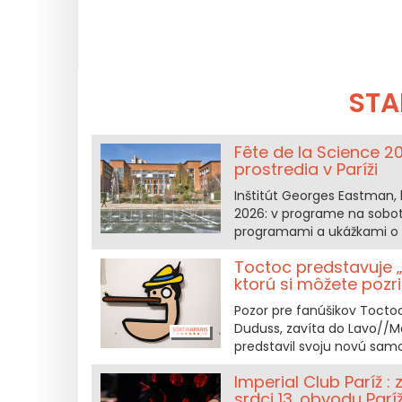
STA
Fête de la Science 2
prostredia v Paríži
Inštitút Georges Eastman, 
2026: v programe na sobot
programami a ukážkami o 
Toctoc predstavuje „
ktorú si môžete pozri
Pozor pre fanúšikov Tocto
Duduss, zavíta do Lavo//Ma
predstavil svoju novú sam
Imperial Club Paríž :
srdci 13. obvodu Parí