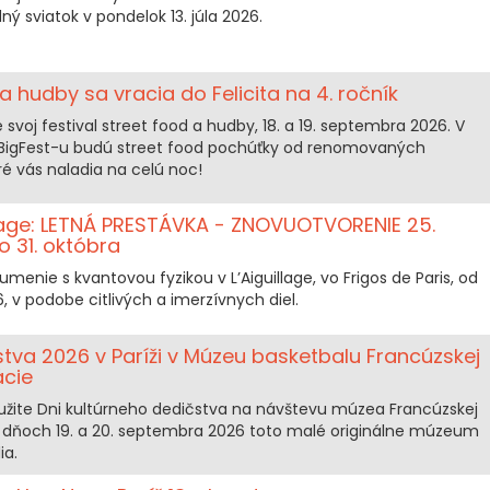
ý sviatok v pondelok 13. júla 2026.
a hudby sa vracia do Felicita na 4. ročník
e svoj festival street food a hudby, 18. a 19. septembra 2026. V
BigFest-u budú street food pochúťky od renomovaných
ré vás naladia na celú noc!
llage: LETNÁ PRESTÁVKA - ZNOVUOTVORENIE 25.
 31. októbra
enie s kvantovou fyzikou v L’Aiguillage, vo Frigos de Paris, od
6, v podobe citlivých a imerzívnych diel.
stva 2026 v Paríži v Múzeu basketbalu Francúzskej
ácie
yužite Dni kultúrneho dedičstva na návštevu múzea Francúzskej
V dňoch 19. a 20. septembra 2026 toto malé originálne múzeum
ia.