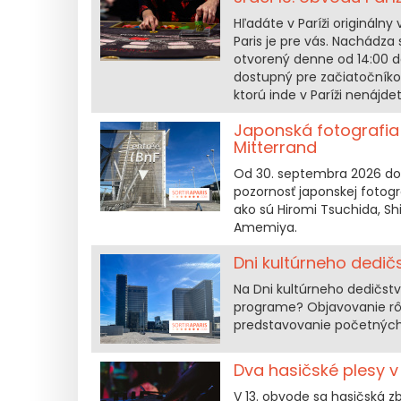
Hľadáte v Paríži originálny
Paris je pre vás. Nachádza 
otvorený denne od 14:00 d
dostupný pre začiatočníkov
ktorú inde v Paríži nenájdet
Japonská fotografia 
Mitterrand
Od 30. septembra 2026 do 
pozornosť japonskej fotogr
ako sú Hiromi Tsuchida, S
Amemiya.
Dni kultúrneho dedič
Na Dni kultúrneho dedičstv
programe? Objavovanie rôzn
predstavovanie početnýc
Dva hasičské plesy v 
V 13. obvode sa hasičská z