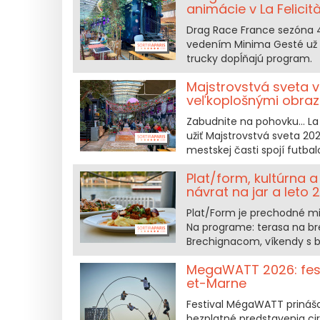
animácie v La Felicit
Drag Race France sezóna 4 
vedením Minima Gesté už o
trucky dopĺňajú program.
Majstrovstvá sveta v
veľkoplošnými obrazov
Zabudnite na pohovku... La 
užiť Majstrovstvá sveta 2026
mestskej časti spojí futba
Plat/form, kultúrna 
návrat na jar a leto 
Plat/Form je prechodné mie
Na programe: terasa na b
Brechignacom, víkendy s b
MegaWATT 2026: festi
et-Marne
Festival MégaWATT prináša
bezplatné predstavenia ci