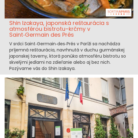
Shin Izakaya, japonská reštaurácia s
atmosférou bistrotu–krčmy v
Saint‑Germain des Prés
V srdci Saint‑Germain‑des‑Prés v Paríži sa nachádza
príjemná reštaurácia, navrhnutá v duchu gurmánskej
japonskej taverny, ktorá ponúka atmosféru bistrotu so
skvelými jedlami na zdieľanie alebo aj bez nich.
Pozývame vás do Shin Izakaya.