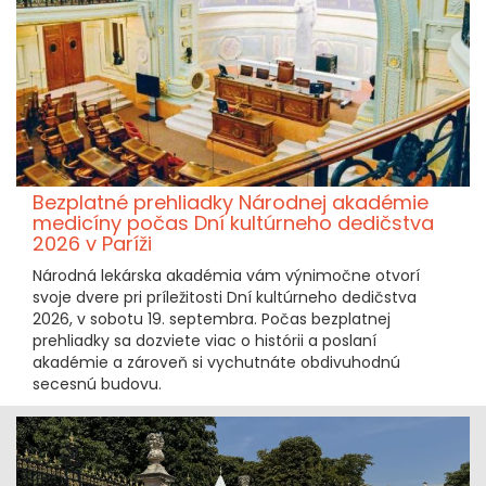
Bezplatné prehliadky Národnej akadémie
medicíny počas Dní kultúrneho dedičstva
2026 v Paríži
Národná lekárska akadémia vám výnimočne otvorí
svoje dvere pri príležitosti Dní kultúrneho dedičstva
2026, v sobotu 19. septembra. Počas bezplatnej
prehliadky sa dozviete viac o histórii a poslaní
akadémie a zároveň si vychutnáte obdivuhodnú
secesnú budovu.