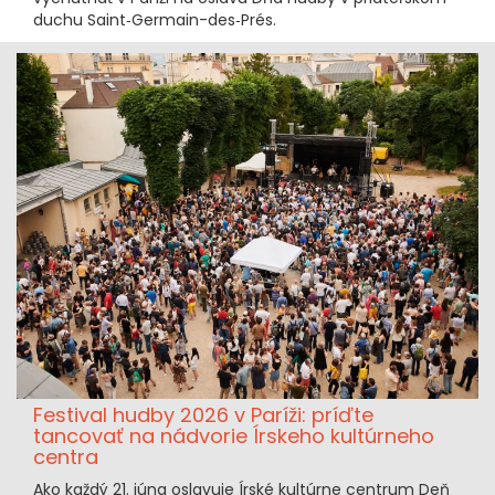
duchu Saint‑Germain-des‑Prés.
Festival hudby 2026 v Paríži: príďte
tancovať na nádvorie Írskeho kultúrneho
centra
Ako každý 21. júna oslavuje Írské kultúrne centrum Deň