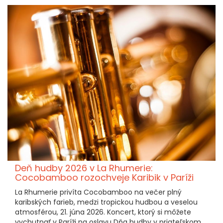
Deň hudby 2026 v La Rhumerie:
Cocobamboo rozochveje Karibik v Paríži
La Rhumerie privíta Cocobamboo na večer plný
karibských farieb, medzi tropickou hudbou a veselou
atmosférou, 21. júna 2026. Koncert, ktorý si môžete
vychutnať v Paríži na oslavu Dňa hudby v priateľskom