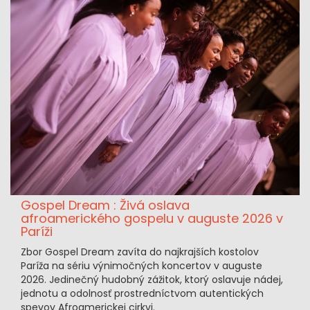
Gospel Dream : Živá oslava
afroamerického gospelu v auguste 2026 v
Paríži
Zbor Gospel Dream zavíta do najkrajších kostolov
Paríža na sériu výnimočných koncertov v auguste
2026. Jedinečný hudobný zážitok, ktorý oslavuje nádej,
jednotu a odolnosť prostredníctvom autentických
spevov Afroamerickej cirkvi.