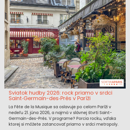
Sviatok hudby 2026: rock priamo v srdci
Saint‑Germain-des‑Prés v Paríži
La Fête de la Musique sa oslavuje po celom Paríži v
nedeľu 21. júna 2026, a najmä v slávnej štvrti Saint-
Germain-des-Prés. V programe? Porcia rocku, vďaka
ktorej si môžete zatancovať priamo v srdci metropoly.