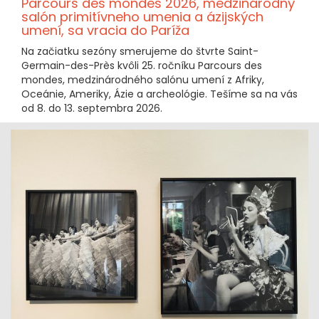
Parcours des mondes 2026, medzinárodný
salón primitívneho umenia a ázijských
umení, sa vracia do Paríža
Na začiatku sezóny smerujeme do štvrte Saint-
Germain-des-Près kvôli 25. ročníku Parcours des
mondes, medzinárodného salónu umení z Afriky,
Oceánie, Ameriky, Ázie a archeológie. Tešíme sa na vás
od 8. do 13. septembra 2026.