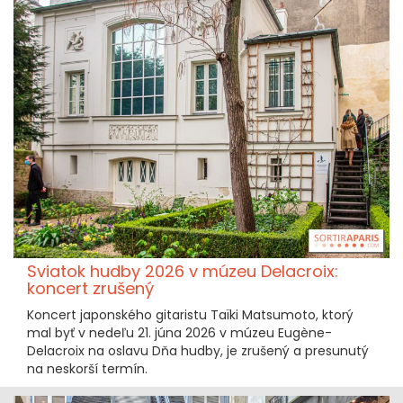
Sviatok hudby 2026 v múzeu Delacroix:
koncert zrušený
Koncert japonského gitaristu Taïki Matsumoto, ktorý
mal byť v nedeľu 21. júna 2026 v múzeu Eugène-
Delacroix na oslavu Dňa hudby, je zrušený a presunutý
na neskorší termín.