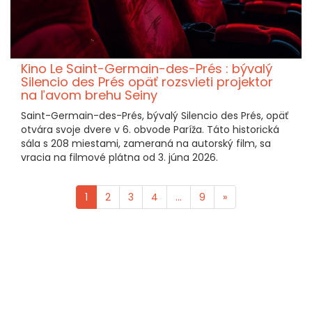
Kino Le Saint-Germain-des-Prés : bývalý
Silencio des Prés opäť rozsvieti projektor
na ľavom brehu Seiny
Saint-Germain-des-Prés, bývalý Silencio des Prés, opäť
otvára svoje dvere v 6. obvode Paríža. Táto historická
sála s 208 miestami, zameraná na autorský film, sa
vracia na filmové plátna od 3. júna 2026.
1
2
3
4
...
9
»