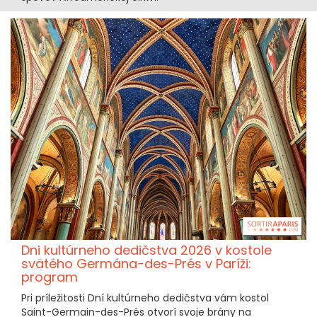
Dni kultúrneho dedičstva 2026 v kostole
svätého Germána-des-Prés v Paríži:
program
Pri príležitosti Dní kultúrneho dedičstva vám kostol
Saint-Germain-des-Prés otvorí svoje brány na