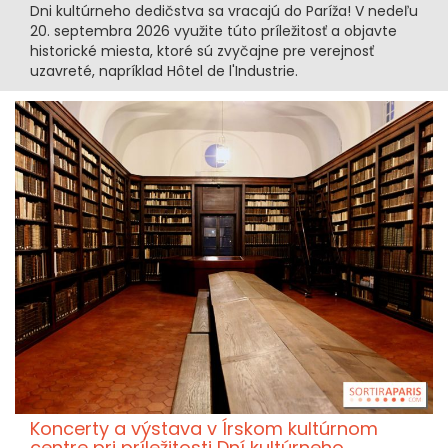
Dni kultúrneho dedičstva sa vracajú do Paríža! V nedeľu
20. septembra 2026 využite túto príležitosť a objavte
historické miesta, ktoré sú zvyčajne pre verejnosť
uzavreté, napríklad Hôtel de l'Industrie.
Koncerty a výstava v Írskom kultúrnom
centre pri príležitosti Dní kultúrneho