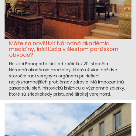
Môže sa navštíviť Národná akadémia
medicíny, inštitúcia v šiestom parížskom
obvode?
Na ulici Bonaparte sídli od začiatku 20. storočia
Národná akadémia medicíny, ktorá už viac než dve
storočia radí verejným orgánom pri riešení
najvýznamnejších problémov zdravia. Má impozantnú
zasadaciu sieň, historickú knižnicu a významné zbierky,
ktoré sú zriedkakedy prístupné širokej verejnosti.