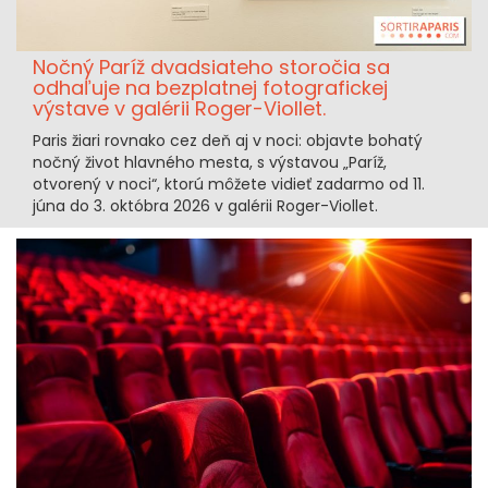
Nočný Paríž dvadsiateho storočia sa
odhaľuje na bezplatnej fotografickej
výstave v galérii Roger-Viollet.
Paris žiari rovnako cez deň aj v noci: objavte bohatý
nočný život hlavného mesta, s výstavou „Paríž,
otvorený v noci“, ktorú môžete vidieť zadarmo od 11.
júna do 3. októbra 2026 v galérii Roger-Viollet.