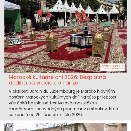
Marocké kultúrne dni 2026: Bezplatná
dedina sa vracia do Paríža
V blízkosti Jardin du Luxembourg je Maroko hlavným
hosťom Marockých kultúrnych dní. Na túto príležitosť
vás čaká bezplatné festivalové mestečko s
množstvom sprievodných programov a stánkov, ktoré
sa konajú od 26. júna do 7. júla 2026.