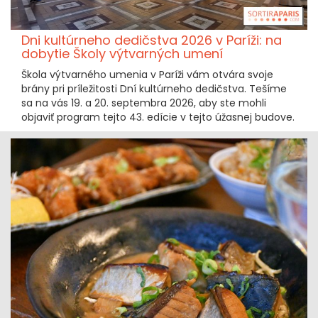
Dni kultúrneho dedičstva 2026 v Paríži: na
dobytie Školy výtvarných umení
Škola výtvarného umenia v Paríži vám otvára svoje
brány pri príležitosti Dní kultúrneho dedičstva. Tešíme
sa na vás 19. a 20. septembra 2026, aby ste mohli
objaviť program tejto 43. edície v tejto úžasnej budove.