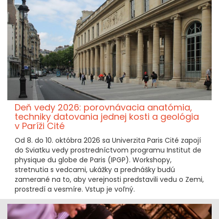
Deň vedy 2026: porovnávacia anatómia,
techniky datovania jednej kosti a geológia
v Paríži Cité
Od 8. do 10. októbra 2026 sa Univerzita Paris Cité zapojí
do Sviatku vedy prostredníctvom programu Institut de
physique du globe de Paris (IPGP). Workshopy,
stretnutia s vedcami, ukážky a prednášky budú
zamerané na to, aby verejnosti predstavili vedu o Zemi,
prostredí a vesmíre. Vstup je voľný.