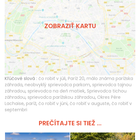
ZOBRAZIŤ KARTU
Kľúčové slová :
čo robiť v júli
,
Paríž 20
,
málo známa parížska
záhrada
,
neobvyklý sprievodca parkom
,
sprievodca tajnou
záhradou
,
sprievodca na deň matiek
,
Sprievodca tichou
záhradou
,
sprievodca parížskou záhradou
,
Okres Père
Lachaise
,
paríž
,
čo robiť v júni
,
čo robiť v auguste
,
čo robiť v
septembri
PREČÍTAJTE SI TIEŽ ...