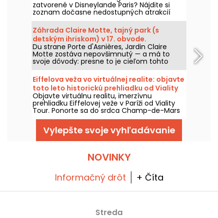
zatvorené v Disneylande Paris? Nájdite si
zoznam dočasne nedostupných atrakcií
kvôli údržbe alebo rekonštrukcii, aby ste si
mohli naplánovať návštevu v parkoch
Záhrada Claire Motte, tajný park (s
Disney.
detským ihriskom) v 17. obvode.
Du strane Porte d'Asnières, Jardin Claire
Motte zostáva nepovšimnutý — a má to
svoje dôvody: presne to je cieľom tohto
zeleného priestoru, ponúknuť miesto na
načerpanie síl, v úplnom pokoji.
Eiffelova veža vo virtuálnej realite: objavte
toto leto historickú prehliadku od Viality
Objavte virtuálnu realitu, imerzívnu
Tour
prehliadku Eiffelovej veže v Paríži od Viality
Tour. Ponorte sa do srdca Champ-de-Mars
a znovu zažite výstavbu a následné
slávnostné otvorenie Železnej dámy v roku
Vylepšte svoje vyhľadávanie
1889. Nová verzia, vernejšia než kedykoľvek
predtým, vyšla 31. marca 2026. Pri tejto
príležitosti pre vás máme zľavový kód! A aby
ste čelili horúčavám, všetky ich prehliadky sa
NOVINKY
konajú v tieni.
Informačný drôt
+ Číta
Streda