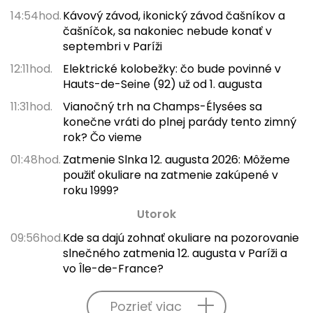
14:54hod.
Kávový závod, ikonický závod čašníkov a
čašníčok, sa nakoniec nebude konať v
septembri v Paríži
12:11hod.
Elektrické kolobežky: čo bude povinné v
Hauts-de-Seine (92) už od 1. augusta
11:31hod.
Vianočný trh na Champs-Élysées sa
konečne vráti do plnej parády tento zimný
rok? Čo vieme
01:48hod.
Zatmenie Slnka 12. augusta 2026: Môžeme
použiť okuliare na zatmenie zakúpené v
roku 1999?
Utorok
09:56hod.
Kde sa dajú zohnať okuliare na pozorovanie
slnečného zatmenia 12. augusta v Paríži a
vo Île-de-France?
Pozrieť viac