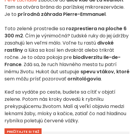
Tam sa otvára brána do parížskej mikrorezervácie.
Je to
prírodná záhrada Pierre-Emmanuel
.
Toto zelené prostredie sa
rozprestiera na ploche 6
300 m2
. Čím je výnimočná? Ľudské ruky do jej údržby
zasahujú len veľmi málo. Voľne tu rastú
divoké
rastliny
a lúka sa kosí len dvakrát alebo trikrát
ročne. Je to oáza pokoja pre
biodiverzitu Ile-de-
France
. Zdá sa, že ruch hlavného mesta tu patrí
inému životu. Hukot áut ustupuje
spevu vtákov, ktoré
sem môžu prísť pozorovať
ornitológovia
.
Keď sa vydáte po ceste, budete sa cítiť v objatí
zelene. Potom nás kroky dovedú k rybníku
prekypujúcemu životom. Malí aj veľkí objavia medzi
leknami žaby, mloky a kačice, zatiaľ čo nad hladinou
rybníka poletujú červené vážky.
PREČÍTAJTE SI TIEŽ