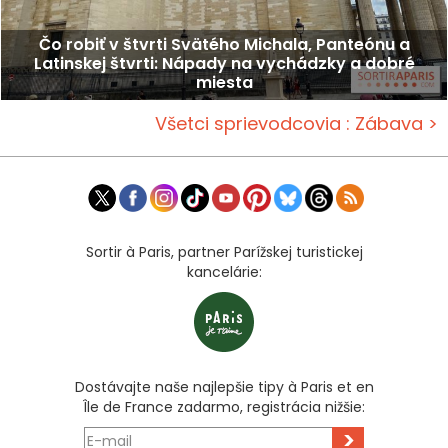
Čo robiť v štvrti Svätého Michala, Panteónu a
Latinskej štvrti: Nápady na vychádzky a dobré
miesta
Všetci sprievodcovia : Zábava >
Sortir à Paris, partner Parížskej turistickej
kancelárie:
Dostávajte naše najlepšie tipy à Paris et en
Île de France zadarmo, registrácia nižšie:
>