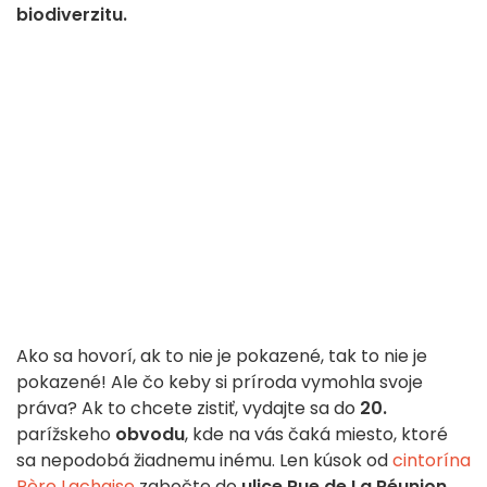
biodiverzitu.
Ako sa hovorí, ak to nie je pokazené, tak to nie je
pokazené! Ale čo keby si príroda vymohla svoje
práva? Ak to chcete zistiť, vydajte sa do
20.
parížskeho
obvodu
, kde na vás čaká miesto, ktoré
sa nepodobá žiadnemu inému. Len kúsok od
cintorína
Père Lachaise
zabočte do
ulice Rue de La Réunion
.