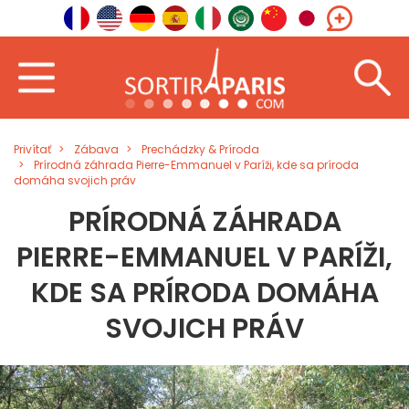
Privítať
Zábava
Prechádzky & Príroda
Prírodná záhrada Pierre-Emmanuel v Paríži, kde sa príroda
domáha svojich práv
PRÍRODNÁ ZÁHRADA
PIERRE-EMMANUEL V PARÍŽI,
KDE SA PRÍRODA DOMÁHA
SVOJICH PRÁV