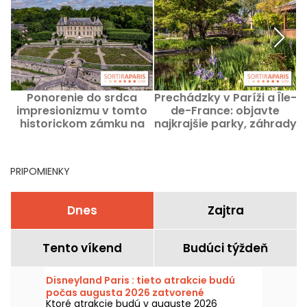
Ponorenie do srdca
Prechádzky v Paríži a Île-
impresionizmu v tomto
de-France: objavte
historickom zámku na
najkrajšie parky, záhrady
d
podujatí Rendez-Vous
a námestia
m
aux Jardins 2026
PRIPOMIENKY
Dnes
Zajtra
Tento víkend
Budúci týždeň
Disneyland Paris : tieto atrakcie budú
počas augusta 2026 zatvorené
Ktoré atrakcie budú v auguste 2026