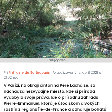
Tangopaso
Pri
Rizhlaine de Sortiraparis
· Aktualizovaný 12. apríl 2021 o
21:02hod.
V Paríži, na okraji cintorína Père Lachaise, sa
nachádza nezvyčajné miesto, kde si príroda
vydobyla svoje práva. Ide o prírodnú záhradu
Pierre-Emmanuel, ktorá je útočiskom divokých
rastlín z regiónu Île-de-France a odhaľuje bohatú