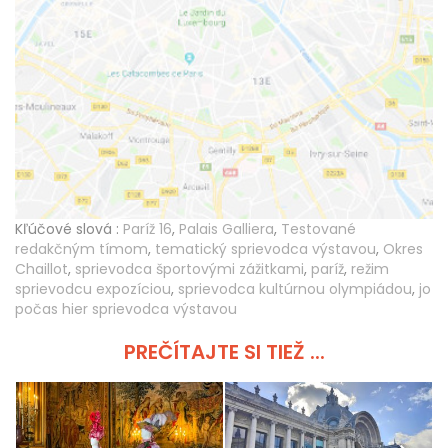
Kľúčové slová :
Paríž 16
,
Palais Galliera
,
Testované
redakčným tímom
,
tematický sprievodca výstavou
,
Okres
Chaillot
,
sprievodca športovými zážitkami
,
paríž
,
režim
sprievodcu expozíciou
,
sprievodca kultúrnou olympiádou
,
jo
počas hier sprievodca výstavou
PREČÍTAJTE SI TIEŽ ...