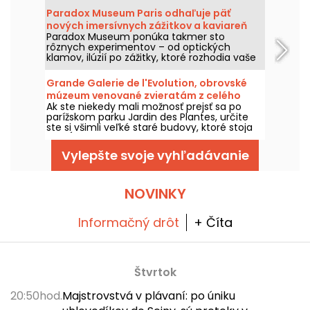
Berkeley a trasa výstavy spája archívy,
Paradox Museum Paris odhaľuje päť
performancie a inštalácie, aby predstavila
nových imersívnych zážitkov a kaviareň
slovo, ktoré je zároveň poetické, militantné a
Paradox Museum ponúka takmer sto
Hans & Gretel
späté s históriou postihnutia.
rôznych experimentov – od optických
klamov, ilúzií po zážitky, ktoré rozhodia vaše
zmysly – a všetko vás čaká v srdci Paríža.
Určite si zamilujete, ako vás dokážu oklamať,
Grande Galerie de l'Evolution, obrovské
a budete si môcť zachytiť surrealistické
múzeum venované zvieratám z celého
snímky. Do zážitkového okruhu pribudlo päť
Ak ste niekedy mali možnosť prejsť sa po
sveta, v Paríži
nových interaktívnych inštalácií, je najvyšší
parížskom parku Jardin des Plantes, určite
čas vybrať sa na cestu plnú zmyslových
ste si všimli veľké staré budovy, ktoré stoja
objavov! A ako čerešnička na torte vás čaká
pozdĺž cesty: ide o Prírodovedné múzeum,
úplne nový hutný kaviareň Hans & Gretel,
ktorého súčasťou je aj Grande Galerie de
ktorá vás doslova chytí svojou chuťou.
Vylepšte svoje vyhľadávanie
l'Evolution.
NOVINKY
Informačný drôt
+ Číta
Štvrtok
20:50hod.
Majstrovstvá v plávaní: po úniku