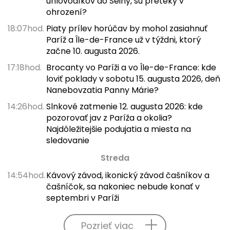
uhlovodíkov do Seiny, sú preteky v
ohrození?
18:07hod.
Piaty prílev horúčav by mohol zasiahnuť
Paríž a Île-de-France už v týždni, ktorý
začne 10. augusta 2026.
17:18hod.
Brocanty vo Paríži a vo Île-de-France: kde
loviť poklady v sobotu 15. augusta 2026, deň
Nanebovzatia Panny Márie?
14:26hod.
Slnkové zatmenie 12. augusta 2026: kde
pozorovať jav z Paríža a okolia?
Najdôležitejšie podujatia a miesta na
sledovanie
Streda
14:54hod.
Kávový závod, ikonický závod čašníkov a
čašníčok, sa nakoniec nebude konať v
septembri v Paríži
Pozrieť viac