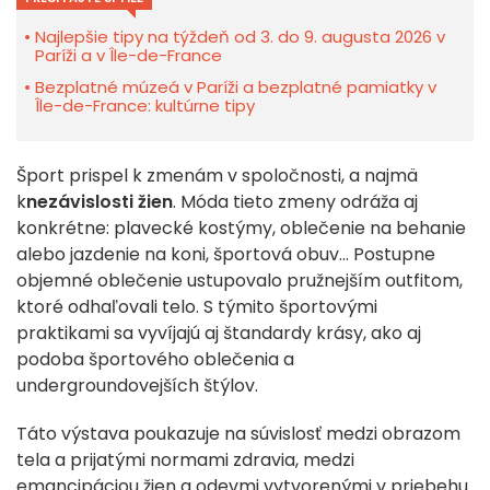
Najlepšie tipy na týždeň od 3. do 9. augusta 2026 v
Paríži a v Île-de-France
Bezplatné múzeá v Paríži a bezplatné pamiatky v
Île-de-France: kultúrne tipy
Šport prispel k zmenám v spoločnosti, a najmä
k
nezávislosti žien
. Móda tieto zmeny odráža aj
konkrétne: plavecké kostýmy, oblečenie na behanie
alebo jazdenie na koni, športová obuv... Postupne
objemné oblečenie ustupovalo pružnejším outfitom,
ktoré odhaľovali telo. S týmito športovými
praktikami sa vyvíjajú aj štandardy krásy, ako aj
podoba športového oblečenia a
undergroundovejších štýlov.
Táto výstava poukazuje na súvislosť medzi obrazom
tela a prijatými normami zdravia, medzi
emancipáciou žien a odevmi vytvorenými v priebehu