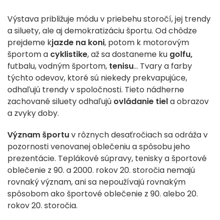
Výstava približuje módu v priebehu storočí, jej trendy
a siluety, ale aj demokratizáciu športu. Od chôdze
prejdeme k
jazde na koni
, potom k motorovým
športom a
cyklistike
, až sa dostaneme ku
golfu,
futbalu, vodným športom,
tenisu
... Tvary a farby
týchto odevov, ktoré sú niekedy prekvapujúce,
odhaľujú trendy v spoločnosti. Tieto nádherne
zachované siluety odhaľujú
ovládanie tiel
a obrazov
a zvyky doby.
Význam športu
v rôznych desaťročiach sa odráža v
pozornosti venovanej oblečeniu a spôsobu jeho
prezentácie. Teplákové súpravy, tenisky a športové
oblečenie z 90. a 2000. rokov 20. storočia nemajú
rovnaký význam, ani sa nepoužívajú rovnakým
spôsobom ako športové oblečenie z 90. alebo 20.
rokov 20. storočia.