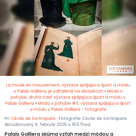
<
>
La mode en mouvement, výstava spájajúca šport a módu
v Palais Galliera, je odhalená na obrázkoch
•
Móda v
pohybe, druhá časť: výstava spájajúca šport a módu v
Palais Galliera
•
Móda v pohybe #3: výstava spájajúca šport
a módu v Palais Galliera - fotografie
Pri
Cécile de Sortiraparis
· Fotografie Cécile de Sortiraparis ·
Aktualizovaný 6. február 2025 o 16:57hod.
Palais Galliera skúma vzťah medzi módou a