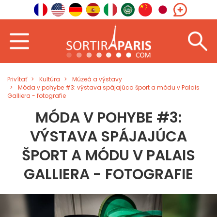
Privítať
Kultúra
Múzeá a výstavy
Móda v pohybe #3: výstava spájajúca šport a módu v Palais
Galliera - fotografie
MÓDA V POHYBE #3:
VÝSTAVA SPÁJAJÚCA
ŠPORT A MÓDU V PALAIS
GALLIERA - FOTOGRAFIE