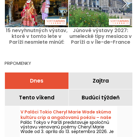
15 nevyhnutných výstav,
Júnové výstavy 2027:
ktoré v tomto lete v
umelecké tipy mesiaca v
Paríži nesmiete minúť:
Paríži a v Île-de-France
náš výber podujatí
PRIPOMIENKY
Dnes
Zajtra
Tento víkend
Budúci týždeň
V Paláci Tokio Cheryl Marie Wade skúma
kultúru crip a angažovanú poéziu – naše
Palác Tokyo v Paríži predstavuje spoločnú
fotografie.
výstavu venovanú poémy Cheryl Marie
Wade od 3. apríla do 13. septembra 2026. Je
venovaná tejto osobe zo scény crip v