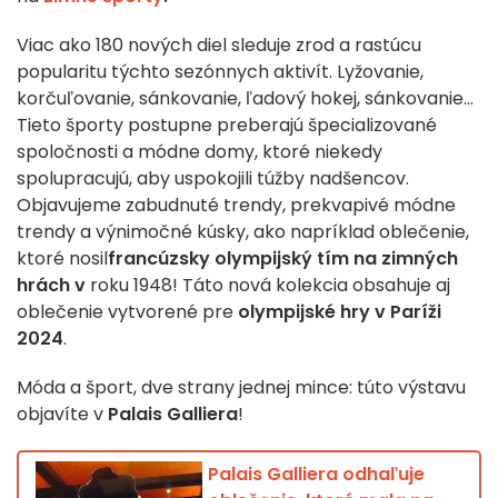
Viac ako 180 nových diel sleduje zrod a rastúcu
popularitu týchto sezónnych aktivít. Lyžovanie,
korčuľovanie, sánkovanie, ľadový hokej, sánkovanie...
Tieto športy postupne preberajú špecializované
spoločnosti a módne domy, ktoré niekedy
spolupracujú, aby uspokojili túžby nadšencov.
Objavujeme zabudnuté trendy, prekvapivé módne
trendy a výnimočné kúsky, ako napríklad oblečenie,
ktoré nosil
francúzsky olympijský tím na zimných
hrách v
roku 1948! Táto nová kolekcia obsahuje aj
oblečenie vytvorené pre
olympijské hry v Paríži
2024
.
Móda a šport, dve strany jednej mince: túto výstavu
objavíte v
Palais Galliera
!
Palais Galliera odhaľuje