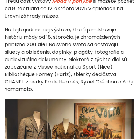
Tretiu časť výstavy
Móda v pohybe
si môžete pozrieť
od 8. februára do 12. októbra 2025 v galériách na
úrovni záhrady múzea.
Na tejto jedinečnej výstave, ktorá predstavuje
históriu módy od 18. storočia, je zhromaždených
približne
200 diel
. Na svetlo sveta sa dostávajú
siluety a oblečenie, doplnky, plagáty, fotografie a
audiovizuálne dokumenty. Niektoré z týchto diel sú
zapožičané z Musée national du Sport (Nice),
Bibliothèque Forney (Paríž), zbierky dedičstva
CHANEL, zbierky Emile Hermès, Rykiel Création a Yohji
Yamamoto.