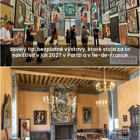
Skvelý tip: bezplatné výstavy, ktoré stoja za to
navštíviť v júli 2027 v Paríži a v Île-de-France