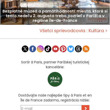
Bezplatné múzeá a pamätihodnosti: miesta, ktoré si
tento nedeľu 2. augusta treba pozrieť v Paríži a v
regióne Île-de-France
Všetci sprievodcovia : Kultúra >
Sortir à Paris, partner Parížskej turistickej
kancelárie:
Dostávajte naše najlepšie tipy à Paris et en
Île de France zadarmo, registrácia nižšie:
>