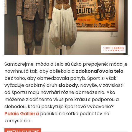
Samozrejme, móda a telo sú úzko prepojené: móda je
navrhnutá tak, aby obliekala a
zdokonaľovala telo
bez toho, aby obmedzovala pohyb. Šport si však
vyžaduje osobitný druh
slobody
. Navyše, v závislosti
od športu majú návrhári rôzne obmedzenia. Ako
môžeme zladiť tento vkus pre krásu s podporou a
slobodou, ktorú poskytuje športové vybavenie?
Palais Galliera
ponúka niekoľko podnetov na
zamyslenie.
PREČÍTAJTE SI TIEŽ