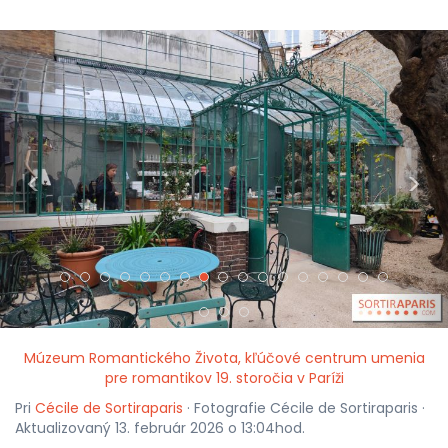
<
>
Múzeum Romantického Života, kľúčové centrum umenia
pre romantikov 19. storočia v Paríži
Pri
Cécile de Sortiraparis
· Fotografie Cécile de Sortiraparis ·
Aktualizovaný 13. február 2026 o 13:04hod.