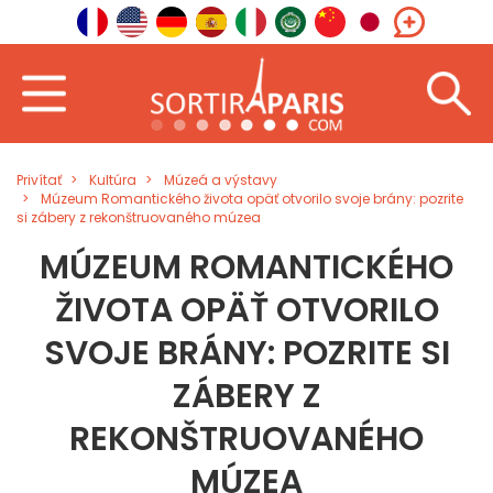
Privítať
Kultúra
Múzeá a výstavy
Múzeum Romantického života opäť otvorilo svoje brány: pozrite
si zábery z rekonštruovaného múzea
MÚZEUM ROMANTICKÉHO
ŽIVOTA OPÄŤ OTVORILO
SVOJE BRÁNY: POZRITE SI
ZÁBERY Z
REKONŠTRUOVANÉHO
MÚZEA