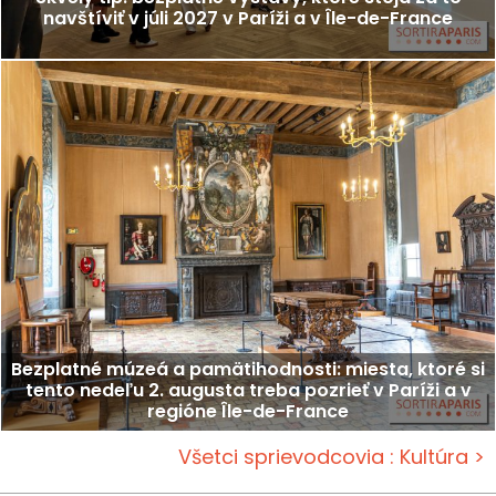
navštíviť v júli 2027 v Paríži a v Île-de-France
Bezplatné múzeá a pamätihodnosti: miesta, ktoré si
tento nedeľu 2. augusta treba pozrieť v Paríži a v
regióne Île-de-France
Všetci sprievodcovia : Kultúra >