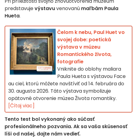
Pri príležitosti svojho znovuotvorenia múzeum
predstavuje
výstavu
venovanú
maľbám Paula
Hueta
.
Čelom k nebu, Paul Huet vo
svojej dobe: poetická
výstava v múzeu
Romantického života,
fotografie
Vniknite do oblohy maliara
Paula Hueta s výstavou Face
au ciel, ktorú môžete navštíviť od 14. februára do
30. augusta 2026. Táto výstava symbolizuje
opätovné otvorenie múzea Života romantiky.
[Čítaj viac]
Tento test bol vykonaný ako súčasť
profesionálneho pozvania. Ak sa vaša skúsenosť
líši od našej, dajte nám vedieť.