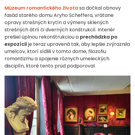
Múzeum romantického života
sa dočkal obnovy
fasád starého domu Aryho Scheffera, vrátane
opravy strešných krytín a výmeny sklených
strešných átrií či dverných konštrukcií. Interiér
prešiel úplnou rekonštrukciou a
prechádzka po
expozícii
je teraz upravená tak, aby lepšie zvýraznila
umelcov, ktorí sídlili v tomto dome, filozofiu
romantizmu a spojenie rôznych umeleckých
disciplín, ktoré tento prúd podporoval.