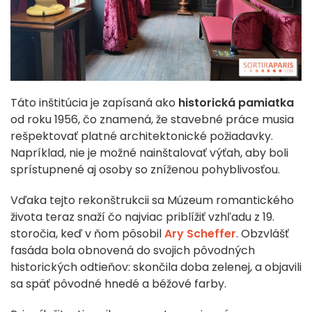
Táto inštitúcia je zapísaná ako
historická pamiatka
od roku 1956, čo znamená, že stavebné práce musia
rešpektovať platné architektonické požiadavky.
Napríklad, nie je možné nainštalovať výťah, aby boli
sprístupnené aj osoby so zníženou pohyblivosťou.
Vďaka tejto rekonštrukcii sa Múzeum romantického
života teraz snaží čo najviac priblížiť vzhľadu z 19.
storočia, keď v ňom pôsobil
Ary Scheffer
. Obzvlášť
fasáda bola obnovená do svojich pôvodných
historických odtieňov: skončila doba zelenej, a objavili
sa späť pôvodné hnedé a béžové farby.