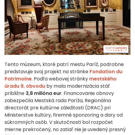
Tento múzeum, ktoré patrí mestu Paríž, podrobne
predstavuje svoj projekt na stránke
Fondation du
Patrimoine
. Podľa webovej stránky
mestského
úradu 9. obvodu
by mala modernizácia stáť
približne
3,8 milióna eur
. Financovanie obnovy
zabezpečila Mestská rada Paríža, Regionálna
directorát pre kultúrne záležitosti (DRAC) pri
Ministerstve kultúry, firemné sponzoring a dary od
súkromných osôb. V skutočnosti bol rozpočet
mierne prekročený, no zatiaľ nie je uvedený presný