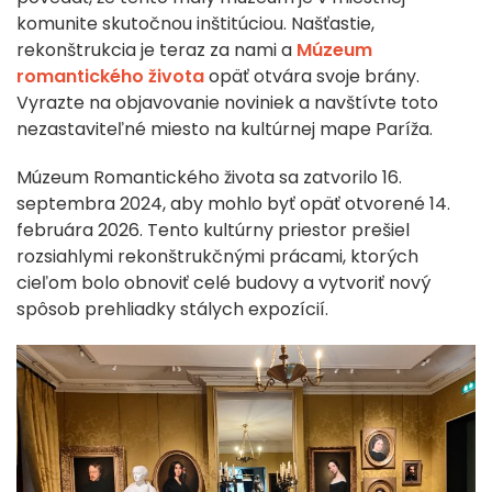
komunite skutočnou inštitúciou. Našťastie,
rekonštrukcia je teraz za nami a
Múzeum
romantického života
opäť otvára svoje brány.
Vyrazte na objavovanie noviniek a navštívte toto
nezastaviteľné miesto na kultúrnej mape Paríža.
Múzeum Romantického života sa zatvorilo 16.
septembra 2024, aby mohlo byť opäť otvorené 14.
februára 2026. Tento kultúrny priestor prešiel
rozsiahlymi rekonštrukčnými prácami, ktorých
cieľom bolo obnoviť celé budovy a vytvoriť nový
spôsob prehliadky stálych expozícií.