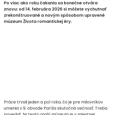
Po viac ako roku čakania sa konečne otvára
znovu: od 14. februára 2026 si môžete vychutnať
zrekonštruované a novým spôsobom upravené
múzeum Života romantickej éry.
Práce trvali jeden a pol roka, čo je pre milovníkov
umenia v 9. obvode Paríža skutočná večnosť. Treba
povedať, že tento malý múzeum je v miestnej