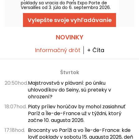
poklady sa vracia do Paris Expo Porte de
čas vybrať sa na cestu plnú zmyslových
Versailles od 3. júla do 6. septembra 2026.
objavov! A ako čerešnička na torte vás čaká
Rekonštrukcie hrobu, pohrebné poklady,
úplne nový hutný kaviareň Hans & Gretel,
audio sprievodca, ponorivá sála a VR zážitok:
ktorá vás doslova chytí svojou chuťou.
Vylepšte svoje vyhľadávanie
zistite, čo vás čaká na mieste, na snímkach.
NOVINKY
Informačný drôt
+ Číta
Štvrtok
20:50hod.
Majstrovstvá v plávaní: po úniku
uhlovodíkov do Seiny, sú preteky v
ohrození?
18:07hod.
Piaty prílev horúčav by mohol zasiahnuť
Paríž a Île-de-France už v týždni, ktorý
začne 10. augusta 2026.
17:18hod.
Brocanty vo Paríži a vo Île-de-France: kde
loviť poklady v sobotu 15. augusta 2026, deň