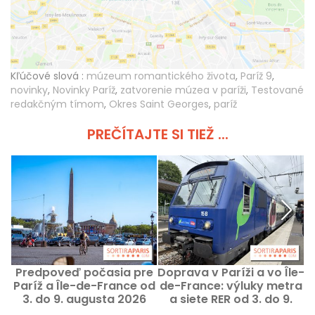
Kľúčové slová :
múzeum romantického života
,
Paríž 9
,
novinky
,
Novinky Paríž
,
zatvorenie múzea v paríži
,
Testované
redakčným tímom
,
Okres Saint Georges
,
paríž
PREČÍTAJTE SI TIEŽ ...
Predpoveď počasia pre
Doprava v Paríži a vo Île-
Paríž a Île-de-France od
de-France: výluky metra
3. do 9. augusta 2026
a siete RER od 3. do 9.
augusta 2026
z