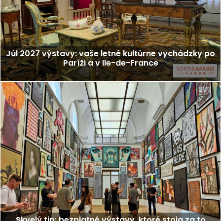
Júl 2027 výstavy: vaše letné kultúrne vychádzky po
Paríži a v Ile-de-France
Skvelý tip: bezplatné výstavy, ktoré stoja za to