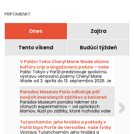
PRIPOMIENKY
Dnes
Zajtra
Tento víkend
Budúci týždeň
V Paláci Tokio Cheryl Marie Wade skúma
kultúru crip a angažovanú poéziu – naše
Palác Tokyo v Paríži predstavuje spoločnú
fotografie.
výstavu venovanú poémy Cheryl Marie
Wade od 3. apríla do 13. septembra 2026. Je
venovaná tejto osobe zo scény crip v
Berkeley a trasa výstavy spája archívy,
Paradox Museum Paris odhaľuje päť
performancie a inštalácie, aby predstavila
nových imersívnych zážitkov a kaviareň
slovo, ktoré je zároveň poetické, militantné a
Paradox Museum ponúka takmer sto
Hans & Gretel
späté s históriou postihnutia.
rôznych experimentov – od optických
klamov, ilúzií po zážitky, ktoré rozhodia vaše
zmysly – a všetko vás čaká v srdci Paríža.
Určite si zamilujete, ako vás dokážu oklamať,
Tutanchamón: jeho hrobka a poklady v
a budete si môcť zachytiť surrealistické
Paríži Expo Porte de Versailles: naše fotky
snímky. Do zážitkového okruhu pribudlo päť
Výstava Tutanchamón: jeho hrobka a
nových interaktívnych inštalácií, je najvyšší