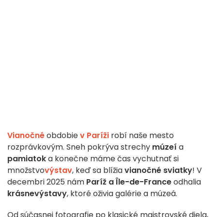
Vianočné
obdobie
v Paríži
robí naše mesto
rozprávkovým. Sneh pokrýva strechy
múzeí
a
pamiatok
a konečne máme čas vychutnať si
množstvo
výstav
, keď sa blížia
vianočné sviatky
! V
decembri 2025 nám
Paríž a Île-de-France
odhalia
krásne
výstavy
, ktoré oživia galérie a múzeá.
Od súčasnej fotografie po klasické majstrovské diela,