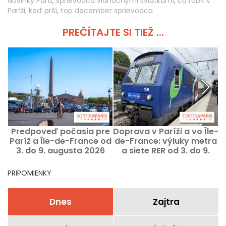
Novinky Paríž
,
sprievodca vianočnými sviatkami
,
čo robiť v
Paríži, keď prší
,
top december sprievodca
PREČÍTAJTE SI TIEŽ ...
Predpoveď počasia pre
Doprava v Paríži a vo Île-
Paríž a Île-de-France od
de-France: výluky metra
p
3. do 9. augusta 2026
a siete RER od 3. do 9.
augusta 2026
P
PRIPOMIENKY
Dnes
Zajtra