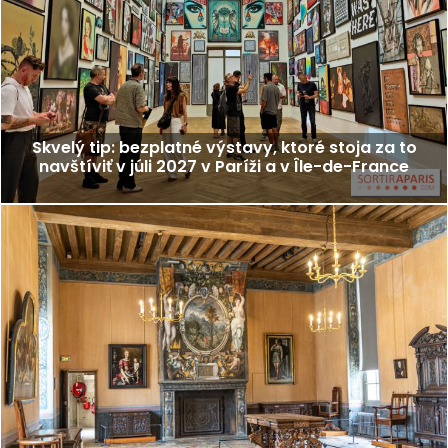
Skvelý tip: bezplatné výstavy, ktoré stoja za to
navštíviť v júli 2027 v Paríži a v Île-de-France