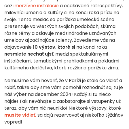
cez
imerzívne inštalácie
a očakávané retrospektívy,
milovníci umenia a kultúry si na konci roka prídu na
svoje. Tento mesiac sa parížska umelecká scéna
prezentuje vo všetkých svojich podobách, skúma
rôzne témy a oslavuje medzinárodne uznávaných
umelcov aj začínajúce talenty. Zavedieme vás na
objavovanie
10 výstav, ktoré si
na konci roka
nesmiete nechať ujsť
, medzi spektakulárnymi
inštaláciami, tematickými prehliadkami a pokladmi
kultúrneho dedičstva, ktoré rozžiaria parížsku zimu.
Nemusíme vám hovoriť, že v Paríži je stále čo vidieť a
robiť, takže aby sme vám pomohli rozhodnúť sa, tu je
náš výber na december 2024! Každý si tu niečo
nájde! Tak neváhajte a zaobstarajte si vstupenky už
teraz, aby vám nič neuniklo! Niektoré výstavy, ktoré
musíte vidieť,
sa dajú rezervovať aj niekoľko týždňov
vopred!