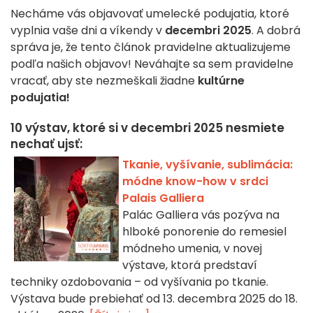
Necháme vás objavovať umelecké podujatia, ktoré
vyplnia vaše dni a víkendy v
decembri 2025
. A dobrá
správa je, že tento článok pravidelne aktualizujeme
podľa našich objavov! Neváhajte sa sem pravidelne
vracať, aby ste nezmeškali žiadne
kultúrne
podujatia!
10 výstav, ktoré si v decembri 2025 nesmiete
nechať ujsť:
Tkanie, vyšívanie, sublimácia:
módne know-how v srdci
Palais Galliera
Palác Galliera vás pozýva na
hlboké ponorenie do remesiel
módneho umenia, v novej
výstave, ktorá predstaví
techniky ozdobovania – od vyšívania po tkanie.
Výstava bude prebiehať od 13. decembra 2025 do 18.