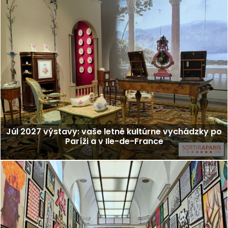
Júl 2027 výstavy: vaše letné kultúrne vychádzky po
Paríži a v Ile-de-France