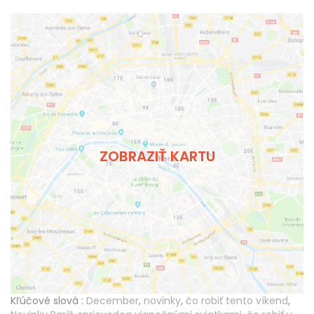
ZOBRAZIŤ KARTU
Kľúčové slová :
December
,
novinky
,
čo robiť tento víkend
,