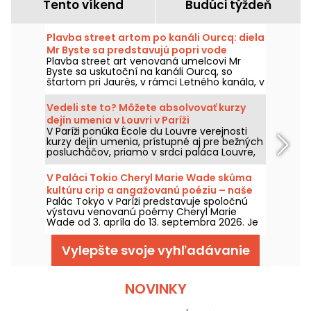
Tento víkend
Budúci týždeň
Plavba street artom po kanáli Ourcq: diela
Mr Byste sa predstavujú popri vode
Plavba street art venovaná umelcovi Mr
Byste sa uskutoční na kanáli Ourcq, so
štartom pri Jaurès, v rámci Letného kanála, v
sobotu 8. augusta 2026. Na programe:
výstava na palube, komentovaná prehliadka
Vedeli ste to? Môžete absolvovať kurzy
fresiek viditeľných z vody a objavovanie
dejín umenia v Louvri v Paríži
sveta cez šablóny tohto umelca.
V Paríži ponúka École du Louvre verejnosti
kurzy dejín umenia, prístupné aj pre bežných
poslucháčov, priamo v srdci paláca Louvre,
každý rok od septembra do júna. Bezplatné
prednášky organizuje múzeum aj
V Paláci Tokio Cheryl Marie Wade skúma
príležitostne. Môžete sa tak stať
kultúru crip a angažovanú poéziu – naše
neotrasiteľnými expertmi na históriu
Palác Tokyo v Paríži predstavuje spoločnú
fotografie.
umenia!
výstavu venovanú poémy Cheryl Marie
Wade od 3. apríla do 13. septembra 2026. Je
venovaná tejto osobe zo scény crip v
Berkeley a trasa výstavy spája archívy,
Vylepšte svoje vyhľadávanie
performancie a inštalácie, aby predstavila
slovo, ktoré je zároveň poetické, militantné a
späté s históriou postihnutia.
NOVINKY