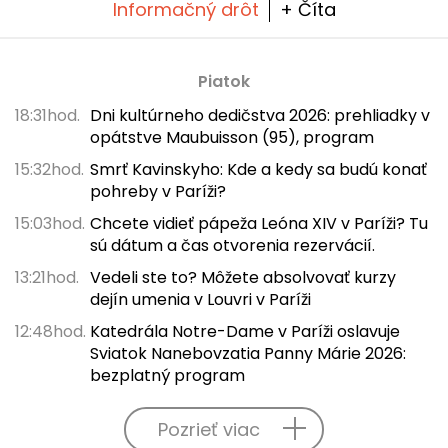
Informačný drôt
+ Číta
Piatok
18:31hod.
Dni kultúrneho dedičstva 2026: prehliadky v
opátstve Maubuisson (95), program
15:32hod.
Smrť Kavinskyho: Kde a kedy sa budú konať
pohreby v Paríži?
15:03hod.
Chcete vidieť pápeža Leóna XIV v Paríži? Tu
sú dátum a čas otvorenia rezervácií.
13:21hod.
Vedeli ste to? Môžete absolvovať kurzy
dejín umenia v Louvri v Paríži
12:48hod.
Katedrála Notre-Dame v Paríži oslavuje
Sviatok Nanebovzatia Panny Márie 2026:
bezplatný program
Pozrieť viac