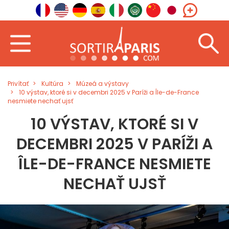
Privítať
Kultúra
Múzeá a výstavy
10 výstav, ktoré si v decembri 2025 v Paríži a Île-de-France
nesmiete nechať ujsť
10 VÝSTAV, KTORÉ SI V
DECEMBRI 2025 V PARÍŽI A
ÎLE-DE-FRANCE NESMIETE
NECHAŤ UJSŤ