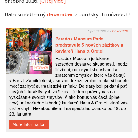
októbra 2026.
[Čítaj viac]
Užite si nádherný
december
v parížskych múzeách!