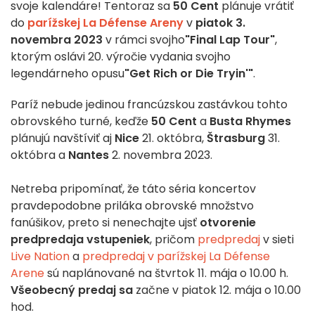
svoje kalendáre! Tentoraz sa
50 Cent
plánuje vrátiť
do
parížskej La Défense Areny
v
piatok 3.
novembra 2023
v rámci svojho
"Final Lap Tour"
,
ktorým oslávi 20. výročie vydania svojho
legendárneho opusu
"Get Rich or Die Tryin'"
.
Paríž nebude jedinou francúzskou zastávkou tohto
obrovského turné, keďže
50 Cent
a
Busta Rhymes
plánujú navštíviť aj
Nice
21. októbra,
Štrasburg
31.
októbra a
Nantes
2. novembra 2023.
Netreba pripomínať, že táto séria koncertov
pravdepodobne priláka obrovské množstvo
fanúšikov, preto si nenechajte ujsť
otvorenie
predpredaja vstupeniek
, pričom
predpredaj
v sieti
Live Nation
a
predpredaj v parížskej La Défense
Arene
sú naplánované na štvrtok 11. mája o 10.00 h.
Všeobecný predaj sa
začne v piatok 12. mája o 10.00
hod.