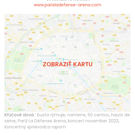
www.parisladefense-arena.com
ZOBRAZIŤ KARTU
Kľúčové slová :
busta rýmuje
,
nanterre
,
50 centov
,
hauts de
seine
,
Paríž La Défense Arena
,
koncert november 2023
,
koncertný sprievodca rapom