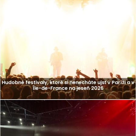
Hudobné festivaly, ktoré si nenecháte ujsť v Paríži a v
Île-de-France na jeseň 2026