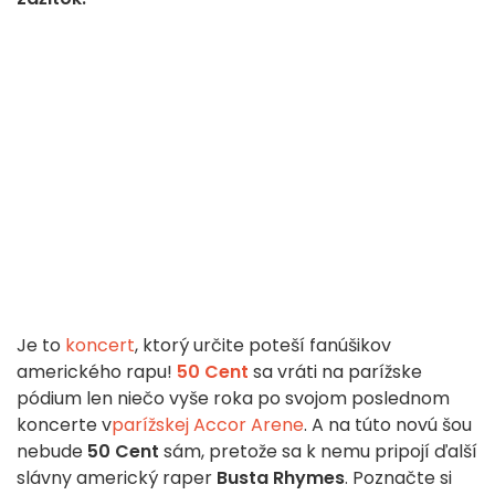
Je to
koncert
, ktorý určite poteší fanúšikov
amerického rapu!
50 Cent
sa vráti na parížske
pódium len niečo vyše roka po svojom poslednom
koncerte v
parížskej Accor Arene
. A na túto novú šou
nebude
50 Cent
sám, pretože sa k nemu pripojí ďalší
slávny americký raper
Busta Rhymes
. Poznačte si