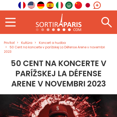
Privítať
Kultúra
Koncert a hudba
50 Cent na koncerte v parížskej La Défense Arene v novembri
2023
50 CENT NA KONCERTE V
PARÍŽSKEJ LA DÉFENSE
ARENE V NOVEMBRI 2023