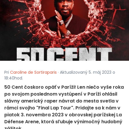
Pri
Caroline de Sortiraparis
· Aktualizovaný 5. máj 2023 o
18:40hod.
50 Cent čoskoro opäť v Paríži! Len niečo vyše roka
po svojom poslednom vystúpení v Paríži ohlásil
slávny americký raper návrat do mesta svetla v
rámci svojho "Final Lap Tour". Pridajte sa k nám v
piatok 3. novembra 2023 v obrovskej parížskej La
Défense Arene, ktorá sľubuje výnimočný hudobný
zážitok.