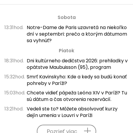
Sobota
13:31hod.
Notre-Dame de Paris uzavretá na niekoľko
dní v septembri: prečo a ktorým dátumom
sa vyhnúť?
Piatok
18:31hod.
Dni kultúrneho dedičstva 2026: prehliadky v
opátstve Maubuisson (95), program
15:32hod.
Smrť Kavinskyho: Kde a kedy sa budú konať
pohreby v Paríži?
15:03hod.
Chcete vidieť pápeža Leóna XIV v Paríži? Tu
sú dátum a čas otvorenia rezervácií.
13:21hod.
Vedeli ste to? Môžete absolvovať kurzy
dejín umenia v Louvri v Paríži
Pozrieť viac