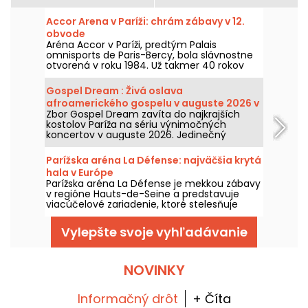
Accor Arena v Paríži: chrám zábavy v 12.
obvode
Aréna Accor v Paríži, predtým Palais
omnisports de Paris-Bercy, bola slávnostne
otvorená v roku 1984. Už takmer 40 rokov
toto slávne zábavné miesto v 12. parížskom
obvode teší oči a uši Parížanov
Gospel Dream : Živá oslava
legendárnymi koncertmi, komediálnymi
afroamerického gospelu v auguste 2026 v
predstaveniami a významnými športovými
Zbor Gospel Dream zavíta do najkrajších
Paríži
podujatiami.
kostolov Paríža na sériu výnimočných
koncertov v auguste 2026. Jedinečný
hudobný zážitok, ktorý oslavuje nádej,
jednotu a odolnosť prostredníctvom
Parížska aréna La Défense: najväčšia krytá
autentických spevov Afroamerickej cirkvi.
hala v Európe
Parížska aréna La Défense je mekkou zábavy
v regióne Hauts-de-Seine a predstavuje
viacúčelové zariadenie, ktoré stelesňuje
dokonalé spojenie sveta hudby a športu.
Toto veľkolepé miesto, ktoré bolo
Vylepšte svoje vyhľadávanie
slávnostne otvorené v októbri 2017 v
Nanterre, je povinnou jazdou pre všetkých
fanúšikov koncertov a veľkých športových
podujatí v regióne.
NOVINKY
Informačný drôt
+ Číta