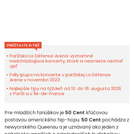
PREČÍTAJTE SI TIEŽ
Parížska La Défense Arena: významné
nadchádzajúce koncerty, ktoré si nesmiete nechať
ujsť
Fally Ipupa na koncerte v parížskej La Défense
Arene v novembri 2023
Najlepšie tipy na týždeň od 10. do 16. augusta 2026
v Paríži a v Île-de-France
Pre mladších fanúšikov je
50 Cent
kľúčovou
postavou amerického hip-hopu.
50 Cent
pochádza z
newyorského Queensu a je uznávaný ako jeden z