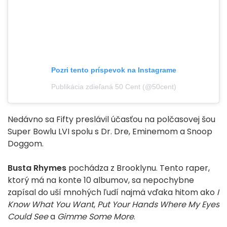
Pozri tento príspevok na Instagrame
Publikácia zdieľaná 50 Cent (@50cent)
Nedávno sa Fifty preslávil účasťou na polčasovej šou
Super Bowlu LVI spolu s Dr. Dre, Eminemom a Snoop
Doggom.
Busta Rhymes
pochádza z Brooklynu. Tento raper,
ktorý má na konte 10 albumov, sa nepochybne
zapísal do uší mnohých ľudí najmä vďaka hitom ako
I
Know What You Want
,
Put Your Hands Where My Eyes
Could See
a
Gimme Some More
.