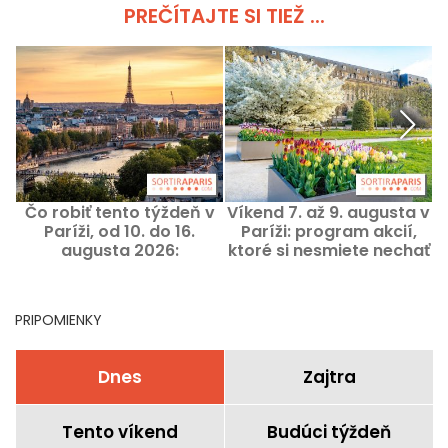
PREČÍTAJTE SI TIEŽ ...
Čo robiť tento týždeň v
Víkend 7. až 9. augusta v
Paríži, od 10. do 16.
Paríži: program akcií,
augusta 2026:
ktoré si nesmiete nechať
najzaujímavejšie
ujsť
d
podujatia
PRIPOMIENKY
Dnes
Zajtra
Tento víkend
Budúci týždeň