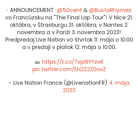
⋅ ANNOUNCEMENT
⋅@50cent
&
@BustaRhymes
vo Francúzsku na "The Final Lap Tour"! V Nice 21.
októbra, v Štrasburgu 31. októbra, v Nantes 2.
novembra a v Paríži 3. novembra 2023!
Predpredaj Live Nation vo štvrtok 11. mája o 10:00
a v predaji v piatok 12. mája o 10:00.
🎫
https://t.co/7vpl9YYzvK
pic.twitter.com/EH2Z2Z0ovZ
- Live Nation France (@LivenationFR)
4. mája
2023