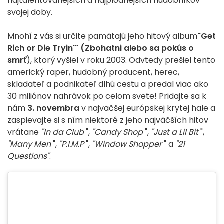
najtalentovanejších a najplodnejších hudobníkov
svojej doby.
Mnohí z vás si určite pamätajú jeho hitový album
"Get
Rich or Die Tryin'" (Zbohatni alebo sa pokús o
smrť
), ktorý vyšiel v roku 2003. Odvtedy prešiel tento
americký raper, hudobný producent, herec,
skladateľ a podnikateľ dlhú cestu a predal viac ako
30 miliónov nahrávok po celom svete! Pridajte sa k
nám
3. novembra
v najväčšej európskej krytej hale a
zaspievajte si s ním niektoré z jeho najväčších hitov
vrátane
"In da Club
",
"Candy Shop
",
"Just a Lil Bit
",
"Many Men
",
"P.I.M.P
",
"Window Shopper
" a
"21
Questions"
.