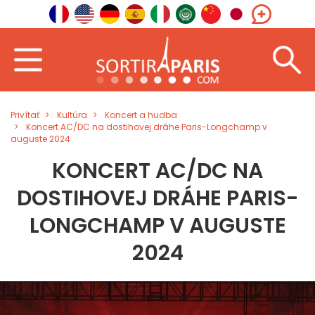
Privítať
Kultúra
Koncert a hudba
Koncert AC/DC na dostihovej dráhe Paris-Longchamp v
auguste 2024
KONCERT AC/DC NA
DOSTIHOVEJ DRÁHE PARIS-
LONGCHAMP V AUGUSTE
2024