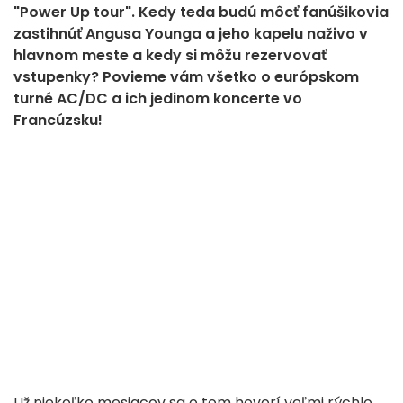
"Power Up tour". Kedy teda budú môcť fanúšikovia
zastihnúť Angusa Younga a jeho kapelu naživo v
hlavnom meste a kedy si môžu rezervovať
vstupenky? Povieme vám všetko o európskom
turné AC/DC a ich jedinom koncerte vo
Francúzsku!
Už niekoľko mesiacov sa o tom hovorí veľmi rýchlo,