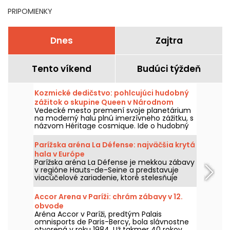
PRIPOMIENKY
Dnes
Zajtra
Tento víkend
Budúci týždeň
Kozmické dedičstvo: pohlcujúci hudobný
zážitok o skupine Queen v Národnom
Vedecké mesto premení svoje planetárium
vedeckom a technickom centre
na moderný halu plnú imerzívneho zážitku, s
názvom Héritage cosmique. Ide o hudobný
koncert, ktorý vzdáva hold slávnej skupine
Queen.
Parížska aréna La Défense: najväčšia krytá
hala v Európe
Parížska aréna La Défense je mekkou zábavy
v regióne Hauts-de-Seine a predstavuje
viacúčelové zariadenie, ktoré stelesňuje
dokonalé spojenie sveta hudby a športu.
Toto veľkolepé miesto, ktoré bolo
Accor Arena v Paríži: chrám zábavy v 12.
slávnostne otvorené v októbri 2017 v
obvode
Nanterre, je povinnou jazdou pre všetkých
Aréna Accor v Paríži, predtým Palais
fanúšikov koncertov a veľkých športových
omnisports de Paris-Bercy, bola slávnostne
podujatí v regióne.
otvorená v roku 1984. Už takmer 40 rokov