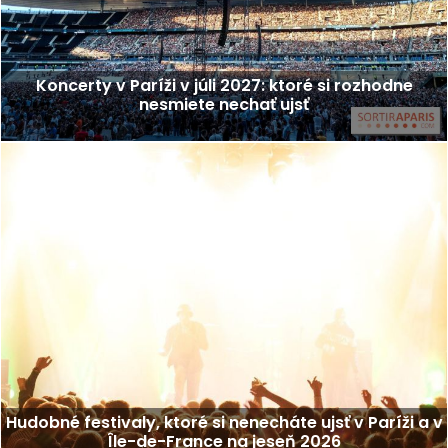
Koncerty v Paríži v júli 2027: ktoré si rozhodne
nesmiete nechať ujsť
Hudobné festivaly, ktoré si nenecháte ujsť v Paríži a v
Île-de-France na jeseň 2026