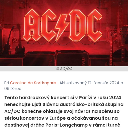
© AC/DC
Pri
Caroline de Sortiraparis
· Aktualizovaný 12. február 2024 o
09:13hod.
Tento hardrockový koncert si v Paríži v roku 2024
nenechajte ujsť! Slávna austrálsko-britská skupina
AC/DC konečne ohlasuje svoj návrat na scénu so
sériou koncertov v Európe a očakávanou šou na
dostihovej dráhe Paris-Longchamp v rámci turné