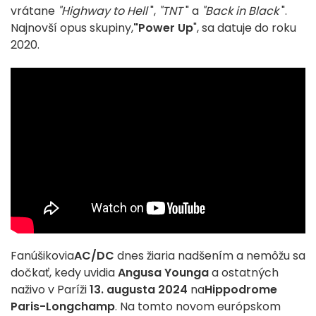
vrátane
"Highway to Hell
",
"TNT
" a
"Back in Black
".
Najnovší opus skupiny,
"Power Up
", sa datuje do roku
2020.
Fanúšikovia
AC/DC
dnes žiaria nadšením a nemôžu sa
dočkať, kedy uvidia
Angusa Younga
a ostatných
naživo v Paríži
13. augusta 2024
na
Hippodrome
Paris-Longchamp
. Na tomto novom európskom