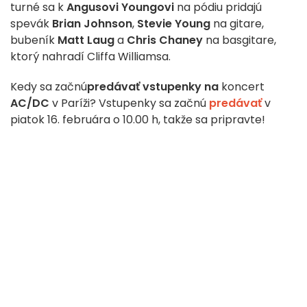
turné sa k
Angusovi Youngovi
na pódiu pridajú
spevák
Brian Johnson
,
Stevie Young
na gitare,
bubeník
Matt Laug
a
Chris Chaney
na basgitare,
ktorý nahradí Cliffa Williamsa.
Kedy sa začnú
predávať vstupenky na
koncert
AC/DC
v Paríži? Vstupenky sa začnú
predávať
v
piatok 16. februára o 10.00 h, takže sa pripravte!