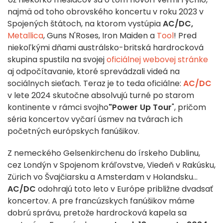
najmä od toho obrovského koncertu v roku 2023 v
Spojených štátoch, na ktorom vystúpia
AC/DC,
Metallica
, Guns N'Roses, Iron Maiden a
Tool
! Pred
niekoľkými dňami austrálsko-britská hardrocková
skupina spustila na svojej
oficiálnej webovej stránke
aj odpočítavanie, ktoré sprevádzali videá na
sociálnych sieťach. Teraz je to teda oficiálne:
AC/DC
v lete 2024 skutočne absolvujú turné po starom
kontinente v rámci svojho
"Power Up Tour
", pričom
séria koncertov vyčarí úsmev na tvárach ich
početných európskych fanúšikov.
Z nemeckého Gelsenkirchenu do írskeho Dublinu,
cez Londýn v Spojenom kráľovstve, Viedeň v Rakúsku,
Zürich vo Švajčiarsku a Amsterdam v Holandsku...
AC/DC
odohrajú toto leto v Európe približne dvadsať
koncertov. A pre francúzskych fanúšikov máme
dobrú správu, pretože hardrocková kapela sa