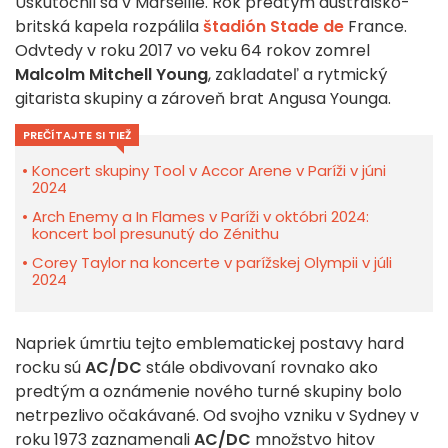
Uskutočnil sa v Marseille. Rok predtým austrálsko-
britská kapela rozpálila
štadión Stade de
France.
Odvtedy v roku 2017 vo veku 64 rokov zomrel
Malcolm Mitchell Young
, zakladateľ a rytmický
gitarista skupiny a zároveň brat Angusa Younga.
PREČÍTAJTE SI TIEŽ
Koncert skupiny Tool v Accor Arene v Paríži v júni
2024
Arch Enemy a In Flames v Paríži v októbri 2024:
koncert bol presunutý do Zénithu
Corey Taylor na koncerte v parížskej Olympii v júli
2024
Napriek úmrtiu tejto emblematickej postavy hard
rocku sú
AC/DC
stále obdivovaní rovnako ako
predtým a oznámenie nového turné skupiny bolo
netrpezlivo očakávané. Od svojho vzniku v Sydney v
roku 1973 zaznamenali
AC/DC
množstvo hitov