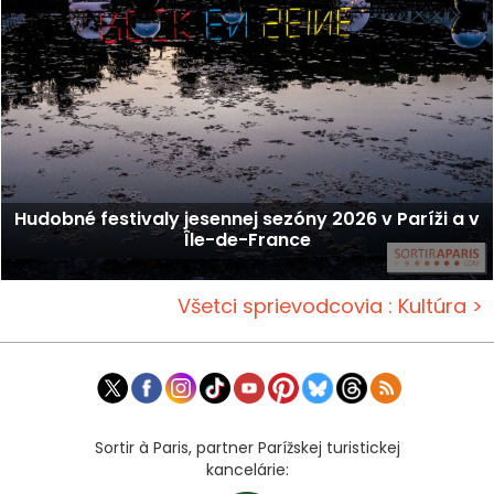
Hudobné festivaly jesennej sezóny 2026 v Paríži a v
Île-de-France
Všetci sprievodcovia : Kultúra >
Sortir à Paris, partner Parížskej turistickej
kancelárie: