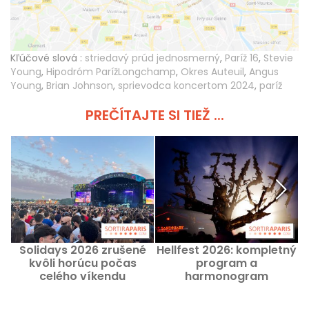
Kľúčové slová :
striedavý prúd jednosmerný
,
Paríž 16
,
Stevie
Young
,
Hipodróm ParížLongchamp
,
Okres Auteuil
,
Angus
Young
,
Brian Johnson
,
sprievodca koncertom 2024
,
paríž
PREČÍTAJTE SI TIEŽ ...
Solidays 2026 zrušené
Hellfest 2026: kompletný
P
kvôli horúcu počas
program a
celého víkendu
harmonogram
koncertov