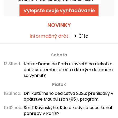
toto slávne zábavné miesto v 12. parížskom
obvode teší oči a uši Parížanov
Vylepšte svoje vyhľadávanie
legendárnymi koncertmi, komediálnymi
predstaveniami a významnými športovými
podujatiami.
NOVINKY
Informačný drôt
+ Číta
Sobota
13:31hod.
Notre-Dame de Paris uzavretá na niekoľko
dní v septembri: prečo a ktorým dátumom
sa vyhnúť?
Piatok
18:31hod.
Dni kultúrneho dedičstva 2026: prehliadky v
opátstve Maubuisson (95), program
15:32hod.
Smrť Kavinskyho: Kde a kedy sa budú konať
pohreby v Paríži?