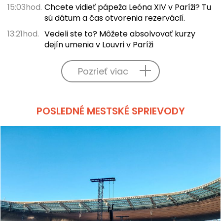
15:03hod.
Chcete vidieť pápeža Leóna XIV v Paríži? Tu
sú dátum a čas otvorenia rezervácií.
13:21hod.
Vedeli ste to? Môžete absolvovať kurzy
dejín umenia v Louvri v Paríži
Pozrieť viac
POSLEDNÉ MESTSKÉ SPRIEVODY