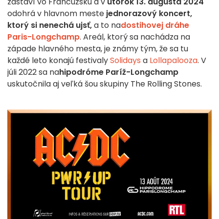
zastaví vo Francúzsku a v
utorok 13. augusta 2024
odohrá v hlavnom meste
jednorazový koncert,
ktorý si nenechá ujsť,
a to na
dostihovej dráhe
Paris-Longchamp
. Areál, ktorý sa nachádza na
západe hlavného mesta, je známy tým, že sa tu
každé leto konajú festivaly
Solidays
a
Lollapalooza
. V
júli 2022 sa na
hipodróme Paríž-Longchamp
uskutočnila aj veľká šou skupiny The Rolling Stones.