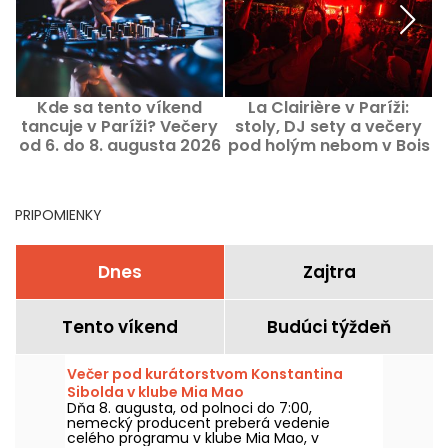
Kde sa tento víkend
La Clairière v Paríži:
tancuje v Paríži? Večery
stoly, DJ sety a večery
od 6. do 8. augusta 2026
pod holým nebom v Bois
de Boulogne
PRIPOMIENKY
Dnes
Zajtra
Tento víkend
Budúci týždeň
Večer pod kurátorstvom Konstantina
Sibolda v klube Mia Mao
Dňa 8. augusta, od polnoci do 7:00,
nemecký producent preberá vedenie
celého programu v klube Mia Mao, v