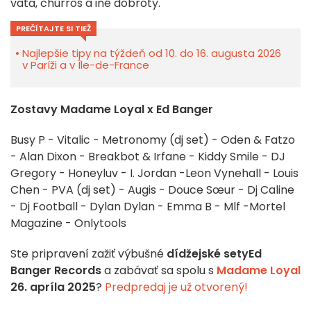
vata, churros a iné dobroty.
PREČÍTAJTE SI TIEŽ
Najlepšie tipy na týždeň od 10. do 16. augusta 2026
v Paríži a v Île-de-France
Zostavy Madame Loyal x Ed Banger
Busy P - Vitalic - Metronomy (dj set) - Oden & Fatzo
- Alan Dixon - Breakbot & Irfane - Kiddy Smile - DJ
Gregory - Honeyluv - I. Jordan -Leon Vynehall - Louis
Chen - PVA (dj set) - Augis - Douce Sœur - Dj Caline
- Dj Football - Dylan Dylan - Emma B - Mlf -Mortel
Magazine - Onlytools
Ste pripravení zažiť výbušné
dídžejské sety
Ed
Banger Records
a zabávať sa spolu s
Madame Loyal
26. apríla 2025
?
Predpredaj je už otvorený!