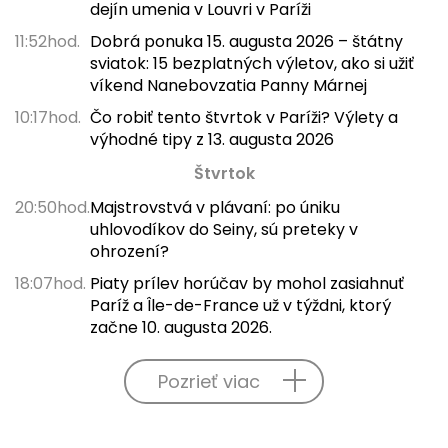
dejín umenia v Louvri v Paríži
11:52hod.
Dobrá ponuka 15. augusta 2026 – štátny
sviatok: 15 bezplatných výletov, ako si užiť
víkend Nanebovzatia Panny Márnej
10:17hod.
Čo robiť tento štvrtok v Paríži? Výlety a
výhodné tipy z 13. augusta 2026
Štvrtok
20:50hod.
Majstrovstvá v plávaní: po úniku
uhlovodíkov do Seiny, sú preteky v
ohrození?
18:07hod.
Piaty prílev horúčav by mohol zasiahnuť
Paríž a Île-de-France už v týždni, ktorý
začne 10. augusta 2026.
Pozrieť viac