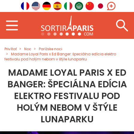
Privítať
Noc
Parížske noci
Madame Loyal Paris x Ed Banger: špeciálna edícia elektro
festivalu pod holým nebom v štýle lunaparku
MADAME LOYAL PARIS X ED
BANGER: ŠPECIÁLNA EDÍCIA
ELEKTRO FESTIVALU POD
HOLÝM NEBOM V ŠTÝLE
LUNAPARKU