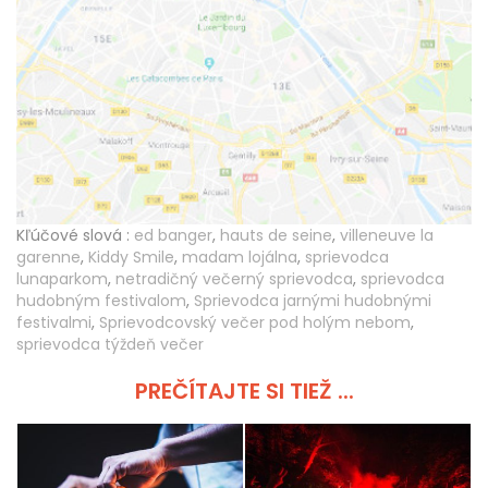
Kľúčové slová :
ed banger
,
hauts de seine
,
villeneuve la
garenne
,
Kiddy Smile
,
madam lojálna
,
sprievodca
lunaparkom
,
netradičný večerný sprievodca
,
sprievodca
hudobným festivalom
,
Sprievodca jarnými hudobnými
festivalmi
,
Sprievodcovský večer pod holým nebom
,
sprievodca týždeň večer
PREČÍTAJTE SI TIEŽ ...