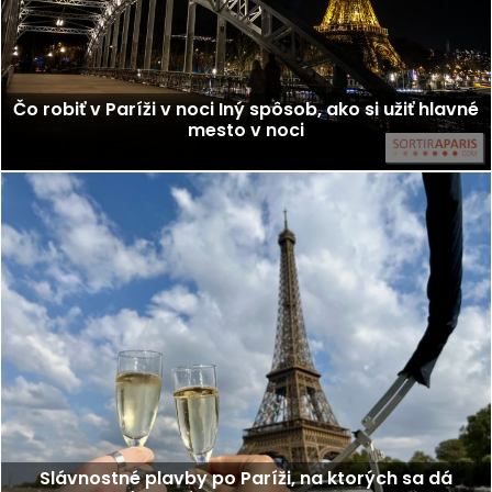
Čo robiť v Paríži v noci Iný spôsob, ako si užiť hlavné
mesto v noci
Slávnostné plavby po Paríži, na ktorých sa dá