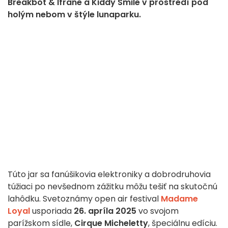
Breakbot & Ifrane a Kiddy Smile v prostredí pod
holým nebom v štýle lunaparku.
Túto jar sa fanúšikovia elektroniky a dobrodruhovia
túžiaci po nevšednom zážitku môžu tešiť na skutočnú
lahôdku. Svetoznámy open air festival
Madame
Loyal
usporiada
26. apríla 2025
vo svojom
parížskom sídle,
Cirque Micheletty
, špeciálnu edíciu.