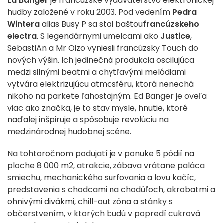
Ed Banger
je francúzske vydavateľstvo elektronickej
hudby založené v roku 2003. Pod vedením
Pedra
Wintera
alias Busy P sa stal baštou
francúzskeho
electra
. S legendárnymi umelcami ako
Justice
,
SebastiAn a Mr Oizo vyniesli francúzsky Touch do
nových výšin. Ich jedinečná produkcia oscilujúca
medzi silnými beatmi a chytľavými melódiami
vytvára elektrizujúcu atmosféru, ktorá nenechá
nikoho na parkete ľahostajným. Ed Banger je oveľa
viac ako značka, je to stav mysle, hnutie, ktoré
naďalej inšpiruje a spôsobuje revolúciu na
medzinárodnej hudobnej scéne.
Na tohtoročnom podujatí je v ponuke 5 pódií na
ploche 8 000 m2, atrakcie, zábava vrátane paláca
smiechu, mechanického surfovania a lovu kačíc,
predstavenia s chodcami na chodúľoch, akrobatmi a
ohnivými divákmi, chill-out zóna a stánky s
občerstvením, v ktorých budú v popredí cukrová