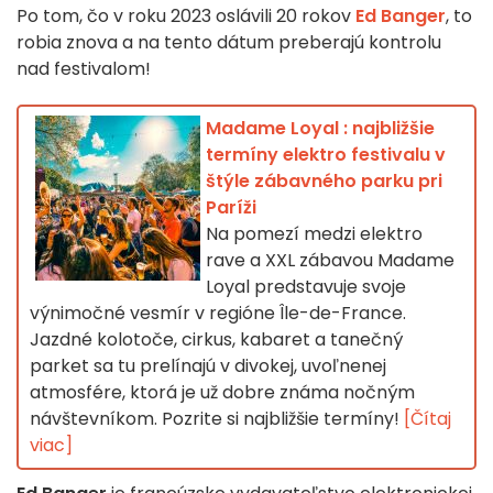
Po tom, čo v roku 2023 oslávili 20 rokov
Ed Banger
, to
robia znova a na tento dátum preberajú kontrolu
nad festivalom!
Madame Loyal : najbližšie
termíny elektro festivalu v
štýle zábavného parku pri
Paríži
Na pomezí medzi elektro
rave a XXL zábavou Madame
Loyal predstavuje svoje
výnimočné vesmír v regióne Île-de-France.
Jazdné kolotoče, cirkus, kabaret a tanečný
parket sa tu prelínajú v divokej, uvoľnenej
atmosfére, ktorá je už dobre známa nočným
návštevníkom. Pozrite si najbližšie termíny!
[Čítaj
viac]