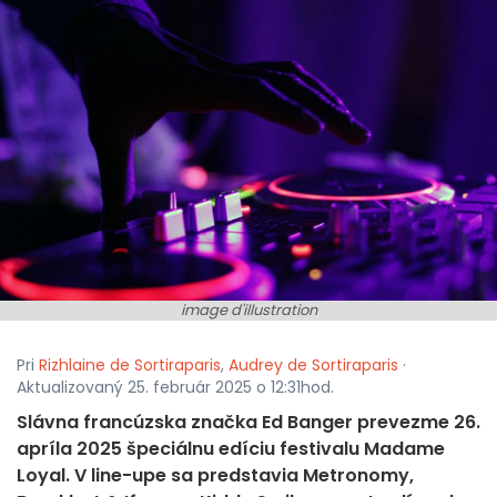
image d'illustration
Pri
Rizhlaine de Sortiraparis
,
Audrey de Sortiraparis
·
Aktualizovaný 25. február 2025 o 12:31hod.
Slávna francúzska značka Ed Banger prevezme 26.
apríla 2025 špeciálnu edíciu festivalu Madame
Loyal. V line-upe sa predstavia Metronomy,