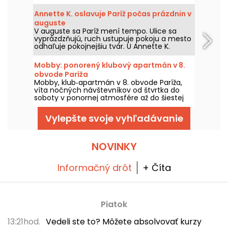
sprievode Hardta Antoinea a EG, pre noc,
ktorá prejde cez melodickú house, techno a
Annette K. oslavuje Paríž počas prázdnin v
ich hranice žánrov.
auguste
V auguste sa Paríž mení tempo. Ulice sa
vyprázdzňujú, ruch ustupuje pokoju a mesto
odhaľuje pokojnejšiu tvár. U Annette K.
využívame túto jedinečnú medzeru na
predĺženie ducha prázdnin, nohy takmer vo
Mobby: ponorený klubový apartmán v 8.
vode, pred návratom do školy.
obvode Paríža
Mobby, klub‑apartmán v 8. obvode Paríža,
víta nočných návštevníkov od štvrtka do
soboty v ponornej atmosfére až do šiestej
rána.
Vylepšte svoje vyhľadávanie
NOVINKY
Informačný drôt
+ Číta
Piatok
13:21hod.
Vedeli ste to? Môžete absolvovať kurzy