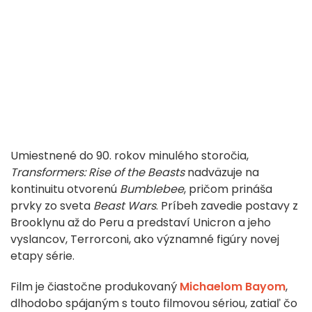
Umiestnené do 90. rokov minulého storočia,
Transformers: Rise of the Beasts
nadväzuje na
kontinuitu otvorenú
Bumblebee
, pričom prináša
prvky zo sveta
Beast Wars
. Príbeh zavedie postavy z
Brooklynu až do Peru a predstaví Unicron a jeho
vyslancov, Terrorconi, ako významné figúry novej
etapy série.
Film je čiastočne produkovaný
Michaelom Bayom
,
dlhodobo spájaným s touto filmovou sériou, zatiaľ čo