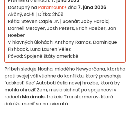
Premiéra v kinách:
7. júna 2023
Dostupný na
Paramount+
dňa
7. júna 2026
Akčný, sci‑fi | Dĺžka: 2h08
Réžia: Steven Caple Jr. | Scenár: Joby Harold,
Darnell Metayer, Josh Peters, Erich Hoeber, Jon
Hoeber
V hlavných úlohách: Anthony Ramos, Dominique
Fishback, Luna Lauren Vélez
Pôvod: Spojené štáty americké
Príbeh sleduje Noaha, mladého Newyorčana, ktorého
proti svojej vôli vtiahne do konfliktu, ktorý presahuje
ľudskosť. Keď Autoboti čelia novej hrozbe, ktorá by
mohla ohroziť Zem, musia siahnuť po spojencovi v
radoch
Maximals
, frakcie Transformerov, ktorá
dokáže meniť sa na zvieratá.