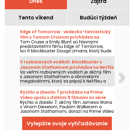
Dnes
Zajtra
Tento víkend
Budúci týždeň
Edge of Tomorrow : vedecko-fantastický
film s Tomom Cruisom prichádza na
Tom Cruise a Emily Blunt sú hlavnými
Netflixe
predstaviteľmi filmu Edge of Tomorrow,
sci‑fi blockbuster Douga Limana, ktorý bude
dostupný na Netflixe už od 6. augusta 2026.
V rozbúrených vodách: blockbuster s
Jasonom Stathamom prichádza na Netflix
Vo veľmi rozbúrených vodách je akčný film
a HBO Max
s Jasonom Stathamom a obrovskými
megalodónmi, ktorý sa pripojí k Netflixu a
HBO Max dňa 2. augusta 2026.
Rýchlo a zbesilo 7 prichádza na Prime
Video spolu s ďalšími 9 filmami zo série
Rýchlo a zbesilo 7, akčný film Jamesa Wana
s Vinom Dieselom, Paulom Walkerom a
Jasonom Stathamom, dorazí na Prime Video
1. augusta 2026 spolu s viacerými dielmi
ságy.
Vylepšte svoje vyhľadávanie