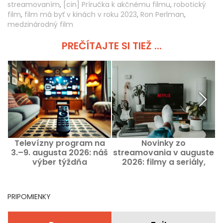
streamovaním
,
[cin] Príručka k akčnému filmu
,
robotický
film
,
film má byť v kinách v roku 2023
,
Ron Perlman
,
medzinárodný film
PREČÍTAJTE SI TIEŽ ...
Televízny program na
Novinky zo
F
3.–9. augusta 2026: náš
streamovania v auguste
výber týždňa
2026: filmy a seriály,
ktoré treba vidieť na
Netflixe, Disney+ a Prime
Video
PRIPOMIENKY