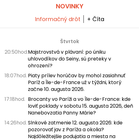
NOVINKY
Informačný drôt
+ Číta
Štvrtok
20:50hod.
Majstrovstvá v plávaní: po úniku
uhlovodíkov do Seiny, sú preteky v
ohrození?
18:07hod.
Piaty prílev horúčav by mohol zasiahnuť
Paríž a Île-de-France už v týždni, ktorý
začne 10. augusta 2026.
17:18hod.
Brocanty vo Paríži a vo Île-de-France: kde
loviť poklady v sobotu 15. augusta 2026, deň
Nanebovzatia Panny Márie?
14:26hod.
Slnkové zatmenie 12. augusta 2026: kde
pozorovať jav z Paríža a okolia?
Najdôležitejšie podujatia a miesta na