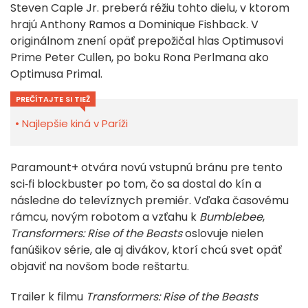
Steven Caple Jr. preberá réžiu tohto dielu, v ktorom
hrajú Anthony Ramos a Dominique Fishback. V
originálnom znení opäť prepožičal hlas Optimusovi
Prime Peter Cullen, po boku Rona Perlmana ako
Optimusa Primal.
PREČÍTAJTE SI TIEŽ
Najlepšie kiná v Paríži
Paramount+ otvára novú vstupnú bránu pre tento
sci‑fi blockbuster po tom, čo sa dostal do kín a
následne do televíznych premiér. Vďaka časovému
rámcu, novým robotom a vzťahu k
Bumblebee
,
Transformers: Rise of the Beasts
oslovuje nielen
fanúšikov série, ale aj divákov, ktorí chcú svet opäť
objaviť na novšom bode reštartu.
Trailer k filmu
Transformers: Rise of the Beasts