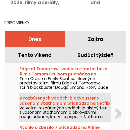
2026: filmy a seriály,
dňa
ktoré treba vidieť na
Netflixe, Disney+ a Prime
Video
PRIPOMIENKY
Dnes
Zajtra
Tento víkend
Budúci týždeň
Edge of Tomorrow : vedecko-fantastický
film s Tomom Cruisom prichádza na
Tom Cruise a Emily Blunt sú hlavnými
Netflixe
predstaviteľmi filmu Edge of Tomorrow,
sci‑fi blockbuster Douga Limana, ktorý bude
dostupný na Netflixe už od 6. augusta 2026.
V rozbúrených vodách: blockbuster s
Jasonom Stathamom prichádza na Netflix
Vo veľmi rozbúrených vodách je akčný film
a HBO Max
s Jasonom Stathamom a obrovskými
megalodónmi, ktorý sa pripojí k Netflixu a
HBO Max dňa 2. augusta 2026.
Rýchlo a zbesilo 7 prichádza na Prime