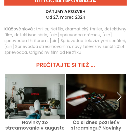
UŽITOČNÁ INFORMÁCIA
DÁTUMY A ROZVRH
Od 27. marec 2024
Kľúčové slová :
thriller
,
Netflix
,
dramatický thriller
,
detektívny
film
,
detektívna séria
,
[cin] sprievodca drámou
,
[cin]
sprievodca thrillerom
,
[cin] Sprievodca televíznymi seriálmi
,
[cin] Sprievodca streamovaním
,
nový televízny seriál 2024
sprievodca
,
Originálny film od Netflixu
PREČÍTAJTE SI TIEŽ ...
Novinky zo
Čo si dnes pozrieť v
streamovania v auguste
streamingu? Novinky