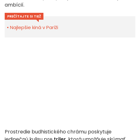
ambícií.
PREČÍTAJTE SI TIEŽ
Najlepšie kiná v Paríži
Prostredie budhistického chrámu poskytuje
jedinečnú kulisu pre
triler
, ktorá umožňuje skúmať