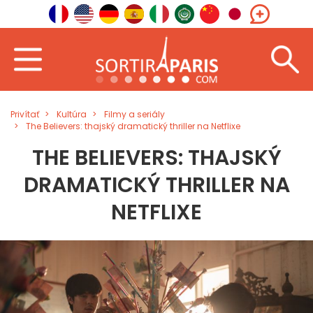
Privítať
Kultúra
Filmy a seriály
The Believers: thajský dramatický thriller na Netflixe
THE BELIEVERS: THAJSKÝ
DRAMATICKÝ THRILLER NA
NETFLIXE