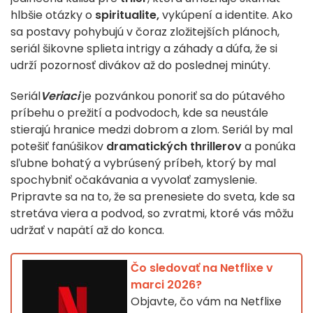
hlbšie otázky o
spiritualite,
vykúpení a identite. Ako
sa postavy pohybujú v čoraz zložitejších plánoch,
seriál šikovne splieta intrigy a záhady a dúfa, že si
udrží pozornosť divákov až do poslednej minúty.
Seriál
Veriaci
je pozvánkou ponoriť sa do pútavého
príbehu o prežití a podvodoch, kde sa neustále
stierajú hranice medzi dobrom a zlom. Seriál by mal
potešiť fanúšikov
dramatických thrillerov
a ponúka
sľubne bohatý a vybrúsený príbeh, ktorý by mal
spochybniť očakávania a vyvolať zamyslenie.
Pripravte sa na to, že sa prenesiete do sveta, kde sa
stretáva viera a podvod, so zvratmi, ktoré vás môžu
udržať v napätí až do konca.
Čo sledovať na Netflixe v
marci 2026?
Objavte, čo vám na Netflixe