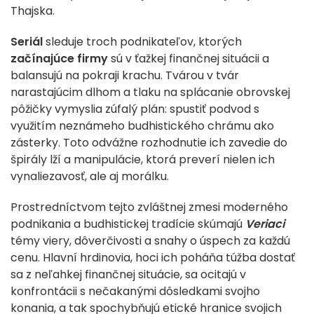
Thajska.
Seriál
sleduje troch podnikateľov, ktorých
začínajúce firmy
sú v ťažkej finančnej situácii a
balansujú na pokraji krachu. Tvárou v tvár
narastajúcim dlhom a tlaku na splácanie obrovskej
pôžičky vymyslia zúfalý plán: spustiť podvod s
využitím neznámeho budhistického chrámu ako
zásterky. Toto odvážne rozhodnutie ich zavedie do
špirály lží a manipulácie, ktorá preverí nielen ich
vynaliezavosť, ale aj morálku.
Prostredníctvom tejto zvláštnej zmesi moderného
podnikania a budhistickej tradície skúmajú
Veriaci
témy viery, dôverčivosti a snahy o úspech za každú
cenu. Hlavní hrdinovia, hoci ich poháňa túžba dostať
sa z neľahkej finančnej situácie, sa ocitajú v
konfrontácii s nečakanými dôsledkami svojho
konania, a tak spochybňujú etické hranice svojich