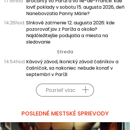
17:18hod.
Brocanty vo Paríži a vo Île-de-France: kde
loviť poklady v sobotu 15. augusta 2026, deň
Nanebovzatia Panny Márie?
14:26hod.
Slnkové zatmenie 12. augusta 2026: kde
pozorovať jav z Paríža a okolia?
Najdôležitejšie podujatia a miesta na
sledovanie
Streda
14:54hod.
Kávový závod, ikonický závod čašníkov a
čašníčok, sa nakoniec nebude konať v
septembri v Paríži
Pozrieť viac
POSLEDNÉ MESTSKÉ SPRIEVODY