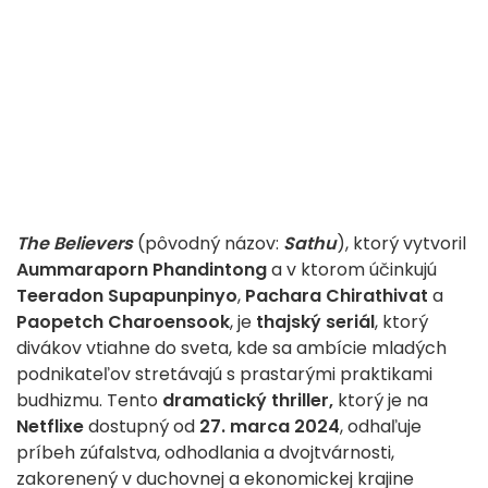
The Believers
(pôvodný názov:
Sathu
), ktorý vytvoril
Aummaraporn Phandintong
a v ktorom účinkujú
Teeradon Supapunpinyo
,
Pachara Chirathivat
a
Paopetch Charoensook
, je
thajský seriál
, ktorý
divákov vtiahne do sveta, kde sa ambície mladých
podnikateľov stretávajú s prastarými praktikami
budhizmu. Tento
dramatický thriller,
ktorý je na
Netflixe
dostupný od
27. marca 2024
, odhaľuje
príbeh zúfalstva, odhodlania a dvojtvárnosti,
zakorenený v duchovnej a ekonomickej krajine