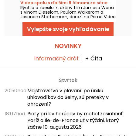
Video spolu s ďalšími 9 filmami zo série
Rýchlo a zbesilo 7, akčný film Jamesa Wana
s Vinom Dieselom, Paulom Walkerom a
Jasonom Stathamom, dorazí na Prime Video
1. augusta 2026 spolu s viacerými dielmi
ságy.
Vylepšte svoje vyhľadávanie
NOVINKY
Informačný drôt
+ Číta
Štvrtok
20:50hod.
Majstrovstvá v plávaní: po úniku
uhlovodíkov do Seiny, sú preteky v
ohrození?
18:07hod.
Piaty prílev horúčav by mohol zasiahnuť
Paríž a Île-de-France už v týždni, ktorý
začne 10. augusta 2026.