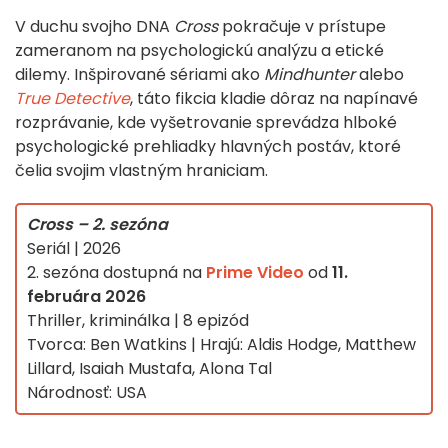
V duchu svojho DNA
Cross
pokračuje v prístupe
zameranom na psychologickú analýzu a etické
dilemy. Inšpirované sériami ako
Mindhunter
alebo
True Detective
, táto fikcia kladie dôraz na napínavé
rozprávanie, kde vyšetrovanie sprevádza hlboké
psychologické prehliadky hlavných postáv, ktoré
čelia svojim vlastným hraniciam.
Cross – 2. sezóna
Seriál | 2026
2. sezóna dostupná na
Prime Video
od
11.
februára 2026
Thriller, kriminálka | 8 epizód
Tvorca: Ben Watkins | Hrajú: Aldis Hodge, Matthew
Lillard, Isaiah Mustafa, Alona Tal
Národnosť: USA