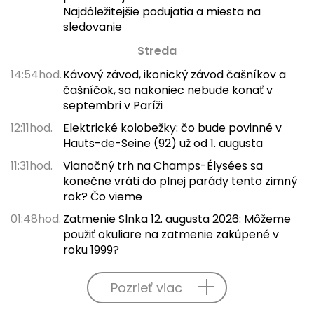
Najdôležitejšie podujatia a miesta na
sledovanie
Streda
14:54hod.
Kávový závod, ikonický závod čašníkov a
čašníčok, sa nakoniec nebude konať v
septembri v Paríži
12:11hod.
Elektrické kolobežky: čo bude povinné v
Hauts-de-Seine (92) už od 1. augusta
11:31hod.
Vianočný trh na Champs-Élysées sa
konečne vráti do plnej parády tento zimný
rok? Čo vieme
01:48hod.
Zatmenie Slnka 12. augusta 2026: Môžeme
použiť okuliare na zatmenie zakúpené v
roku 1999?
Pozrieť viac