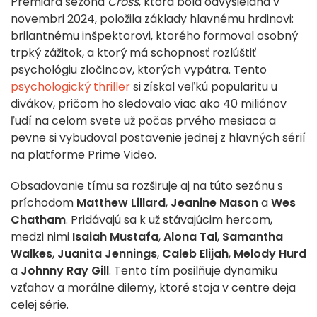
Premiara sezóna
Cross
, ktorá bola odvysielaná v
novembri 2024, položila základy hlavnému hrdinovi:
brilantnému inšpektorovi, ktorého formoval osobný
trpký zážitok, a ktorý má schopnosť rozlúštiť
psychológiu zločincov, ktorých vypátra. Tento
psychologický thriller
si získal veľkú popularitu u
divákov, pričom ho sledovalo viac ako 40 miliónov
ľudí na celom svete už počas prvého mesiaca a
pevne si vybudoval postavenie jednej z hlavných sérií
na platforme Prime Video.
Obsadovanie tímu sa rozširuje aj na túto sezónu s
príchodom
Matthew Lillard
,
Jeanine Mason
a
Wes
Chatham
. Pridávajú sa k už stávajúcim hercom,
medzi nimi
Isaiah Mustafa
,
Alona Tal
,
Samantha
Walkes
,
Juanita Jennings
,
Caleb Elijah
,
Melody Hurd
a
Johnny Ray Gill
. Tento tím posilňuje dynamiku
vzťahov a morálne dilemy, ktoré stoja v centre deja
celej série.