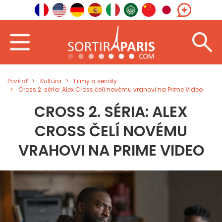
Privítať
Kultúra
Filmy a seriály
Cross 2. séria: Alex Cross čelí novému vrahovi na Prime Video
CROSS 2. SÉRIA: ALEX
CROSS ČELÍ NOVÉMU
VRAHOVI NA PRIME VIDEO