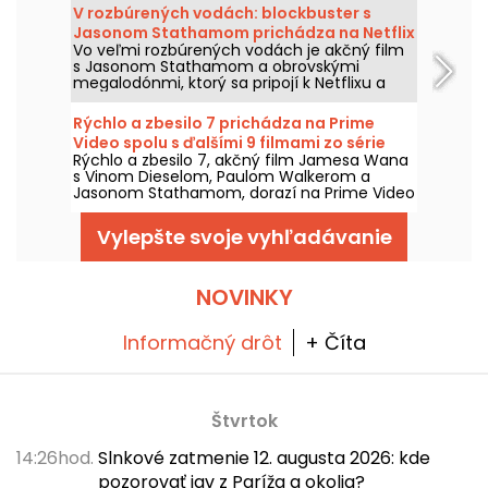
V rozbúrených vodách: blockbuster s
Jasonom Stathamom prichádza na Netflix
Vo veľmi rozbúrených vodách je akčný film
a HBO Max
s Jasonom Stathamom a obrovskými
megalodónmi, ktorý sa pripojí k Netflixu a
HBO Max dňa 2. augusta 2026.
Rýchlo a zbesilo 7 prichádza na Prime
Video spolu s ďalšími 9 filmami zo série
Rýchlo a zbesilo 7, akčný film Jamesa Wana
s Vinom Dieselom, Paulom Walkerom a
Jasonom Stathamom, dorazí na Prime Video
1. augusta 2026 spolu s viacerými dielmi
ságy.
Vylepšte svoje vyhľadávanie
NOVINKY
Informačný drôt
+ Číta
Štvrtok
14:26hod.
Slnkové zatmenie 12. augusta 2026: kde
pozorovať jav z Paríža a okolia?