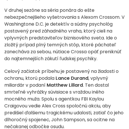
V druhej sezóne sa séria ponára do ešte
nebezpečnejšieho vyšetrovania s Alexom Crossom. V
Washingtone D.C. je detektív a súdny psychológ
postavený pred záhadného vraha, ktorý cieli na
vplyvných predstaviteľov biznisového sveta. Ide o
zložitý prípad plný temných stôp, ktoré páchateľ
zanecháva za sebou, nútiace Crossa opäť preniknúť
do najtemnejších zákutí ľudskej psychiky.
Celový začiatok príbehu je postavený na žiadosti o
ochranu, ktorú podala
Lance Durand
, vplyvný
miliardár v podaní
Matthew Lillard
. Ten dostal
smrteľné vyhrážky súvisiace s vraždou iného
mocného muža. Spolu s agentkou FBI Kaylou
Craigovou vedie Alex Cross spoločnú akciu, aby
predišiel ďalšiemu tragickému udalosti, zatiaľ čo jeho
dlhoročný spojenec, John Sampson, sa ocitne na
nečakanej odbočke osudu.