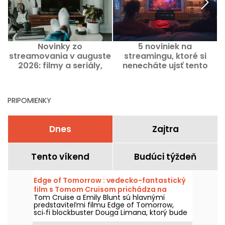
Novinky zo
5 noviniek na
streamovania v auguste
streamingu, ktoré si
2026: filmy a seriály,
nenecháte ujsť tento
P
ktoré treba vidieť na
víkend od 7. do 9.
Netflixe, Disney+ a Prime
augusta 2026
Video
PRIPOMIENKY
Dnes
Zajtra
Tento víkend
Budúci týždeň
Edge of Tomorrow : vedecko-fantastický
film s Tomom Cruisom prichádza na
Tom Cruise a Emily Blunt sú hlavnými
Netflixe
predstaviteľmi filmu Edge of Tomorrow,
sci‑fi blockbuster Douga Limana, ktorý bude
dostupný na Netflixe už od 6. augusta 2026.