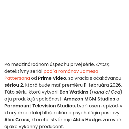
Po medzinárodnom úspechu prvej série,
Cross
,
detektívny seriál
podľa románov Jamesa
Pattersona
od
Prime Video
, sa vracia s očakávanou
sériou 2
, ktorá bude mať premiéru 11. februára 2026.
Túto sériu, ktorú vytvoril
Ben Watkins
(
Hand of God
)
a ju produkujú spoločnosti
Amazon MGM Studios
a
Paramount Television Studios
, tvorí osem epizód, v
ktorých sa ďalej hlbšie skúma psychológia postavy
Alex Cross
, ktorého stvárňuje
Aldis Hodge
, zároveň
aj ako výkonný producent.