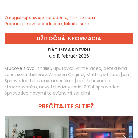
Zaregistrujte svoje zariadenie, kliknite sem
Propagujte svoje podujatie, kliknite sem
UŽITOČNÁ INFORMÁCIA
DÁTUMY A ROZVRH
Od 11. február 2026
Kľúčové slová :
thriller
,
upútavka
,
Prime Video
,
detektívna
séria
,
séria thrillerov
,
Amazon Original
,
Matthew Lillard
,
[cin]
Sprievodca televíznymi seriálmi
,
[cin] Sprievodca
streamovaním
,
nový televízny seriál 2024 sprievodca
,
Sprievodca novými televíznymi seriálmi
PREČÍTAJTE SI TIEŽ ...