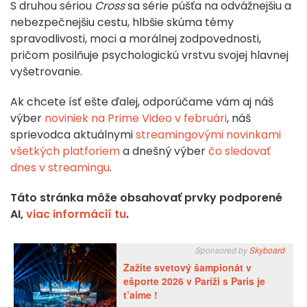
S druhou sériou
Cross
sa série púšťa na odvážnejšiu a
nebezpečnejšiu cestu, hlbšie skúma témy
spravodlivosti, moci a morálnej zodpovednosti,
pričom posilňuje psychologickú vrstvu svojej hlavnej
vyšetrovanie.
Ak chcete ísť ešte ďalej, odporúčame vám aj náš
výber
noviniek na Prime Video v februári
, náš
sprievodca aktuálnymi
streamingovými novinkami
všetkých platforiem
a dnešný výber
čo sledovať
dnes v streamingu
.
Táto stránka môže obsahovať prvky podporené
AI,
viac informácií tu
.