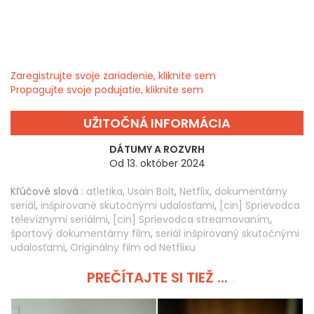
Zaregistrujte svoje zariadenie, kliknite sem
Propagujte svoje podujatie, kliknite sem
UŽITOČNÁ INFORMÁCIA
DÁTUMY A ROZVRH
Od 13. október 2024
Kľúčové slová :
atletika
,
Usain Bolt
,
Netflix
,
dokumentárny
seriál
,
inšpirované skutočnými udalosťami
,
[cin] Sprievodca
televíznymi seriálmi
,
[cin] Sprievodca streamovaním
,
športový dokumentárny film
,
seriál inšpirovaný skutočnými
udalosťami
,
Originálny film od Netflixu
PREČÍTAJTE SI TIEŽ ...