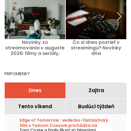
Novinky zo
Čo si dnes pozrieť v
Č
streamovania v auguste
streamingu? Novinky
2026: filmy a seriály,
dňa
ktoré treba vidieť na
Netflixe, Disney+ a Prime
Video
PRIPOMIENKY
Dnes
Zajtra
Tento víkend
Budúci týždeň
Edge of Tomorrow : vedecko-fantastický
film s Tomom Cruisom prichádza na
Tom Cruise a Emily Blunt sú hlavnými
Netflixe