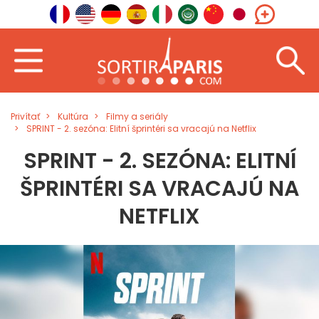
Privítať
Kultúra
Filmy a seriály
SPRINT - 2. sezóna: Elitní šprintéri sa vracajú na Netflix
SPRINT - 2. SEZÓNA: ELITNÍ
ŠPRINTÉRI SA VRACAJÚ NA
NETFLIX