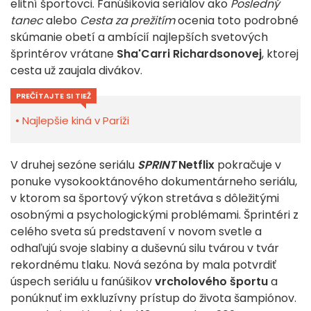
elitní športovci. Fanúšikovia seriálov ako
Posledný
tanec
alebo
Cesta za prežitím
ocenia toto podrobné
skúmanie obetí a ambícií najlepších svetových
šprintérov vrátane
Sha'Carri Richardsonovej
, ktorej
cesta už zaujala divákov.
PREČÍTAJTE SI TIEŽ
Najlepšie kiná v Paríži
V druhej sezóne seriálu
SPRINT
Netflix
pokračuje v
ponuke vysokooktánového dokumentárneho seriálu,
v ktorom sa športový výkon stretáva s dôležitými
osobnými a psychologickými problémami. Šprintéri z
celého sveta sú predstavení v novom svetle a
odhaľujú svoje slabiny a duševnú silu tvárou v tvár
rekordnému tlaku. Nová sezóna by mala potvrdiť
úspech seriálu u fanúšikov
vrcholového športu
a
ponúknuť im exkluzívny prístup do života šampiónov.