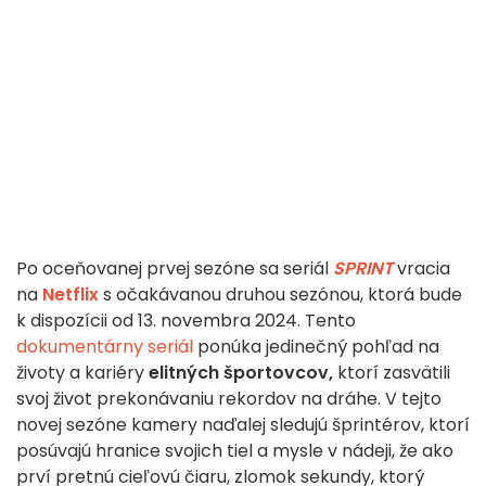
Po oceňovanej prvej sezóne sa seriál
SPRINT
vracia
na
Netflix
s očakávanou druhou sezónou, ktorá bude
k dispozícii od 13. novembra 2024. Tento
dokumentárny seriál
ponúka jedinečný pohľad na
životy a kariéry
elitných športovcov,
ktorí zasvätili
svoj život prekonávaniu rekordov na dráhe. V tejto
novej sezóne kamery naďalej sledujú šprintérov, ktorí
posúvajú hranice svojich tiel a mysle v nádeji, že ako
prví pretnú cieľovú čiaru, zlomok sekundy, ktorý