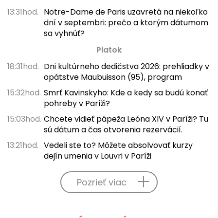
13:31hod.
Notre-Dame de Paris uzavretá na niekoľko
dní v septembri: prečo a ktorým dátumom
sa vyhnúť?
Piatok
18:31hod.
Dni kultúrneho dedičstva 2026: prehliadky v
opátstve Maubuisson (95), program
15:32hod.
Smrť Kavinskyho: Kde a kedy sa budú konať
pohreby v Paríži?
15:03hod.
Chcete vidieť pápeža Leóna XIV v Paríži? Tu
sú dátum a čas otvorenia rezervácií.
13:21hod.
Vedeli ste to? Môžete absolvovať kurzy
dejín umenia v Louvri v Paríži
Pozrieť viac