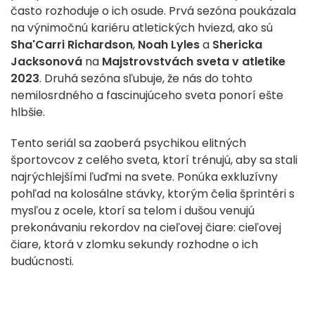
často rozhoduje o ich osude. Prvá sezóna poukázala
na výnimočnú kariéru atletických hviezd, ako sú
Sha'Carri Richardson
,
Noah Lyles
a
Shericka
Jacksonová
na
Majstrovstvách sveta v atletike
2023
. Druhá sezóna sľubuje, že nás do tohto
nemilosrdného a fascinujúceho sveta ponorí ešte
hlbšie.
Tento seriál sa zaoberá psychikou elitných
športovcov z celého sveta, ktorí trénujú, aby sa stali
najrýchlejšími ľuďmi na svete. Ponúka exkluzívny
pohľad na kolosálne stávky, ktorým čelia šprintéri s
mysľou z ocele, ktorí sa telom i dušou venujú
prekonávaniu rekordov na cieľovej čiare: cieľovej
čiare, ktorá v zlomku sekundy rozhodne o ich
budúcnosti.