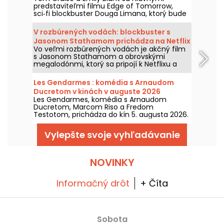
predstaviteľmi filmu Edge of Tomorrow,
sci‑fi blockbuster Douga Limana, ktorý bude
dostupný na Netflixe už od 6. augusta 2026.
V rozbúrených vodách: blockbuster s
Jasonom Stathamom prichádza na Netflix
Vo veľmi rozbúrených vodách je akčný film
a HBO Max
s Jasonom Stathamom a obrovskými
megalodónmi, ktorý sa pripojí k Netflixu a
HBO Max dňa 2. augusta 2026.
Les Gendarmes : komédia s Arnaudom
Ducretom v kinách v auguste 2026
Les Gendarmes, komédia s Arnaudom
Ducretom, Marcom Riso a Fredom
Testotom, prichádza do kín 5. augusta 2026.
Vylepšte svoje vyhľadávanie
NOVINKY
Informačný drôt
+ Číta
Sobota