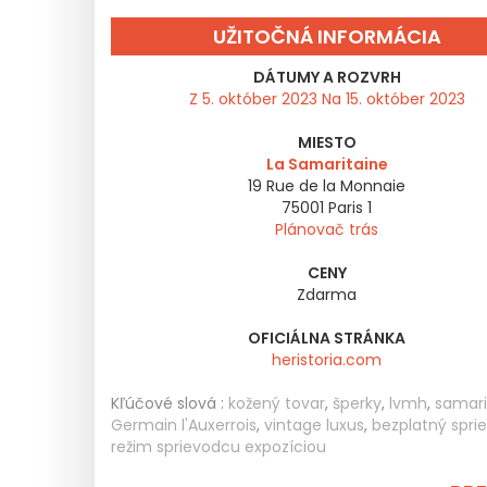
UŽITOČNÁ INFORMÁCIA
DÁTUMY A ROZVRH
Z 5. október 2023 Na 15. október 2023
MIESTO
La Samaritaine
19 Rue de la Monnaie
75001
Paris 1
Plánovač trás
CENY
Zdarma
OFICIÁLNA STRÁNKA
heristoria.com
Kľúčové slová :
kožený tovar
,
šperky
,
lvmh
,
samari
Germain l'Auxerrois
,
vintage luxus
,
bezplatný spri
režim sprievodcu expozíciou