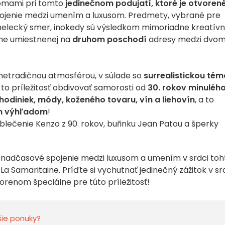
domami pri tomto
jedinečnom podujatí, ktoré je otvoren
epojenie medzi umením a luxusom. Predmety, vybrané pre
 umelecký smer, inokedy sú výsledkom mimoriadne kreatívn
íne umiestnenej na
druhom poschodí
adresy medzi dvo
netradičnou atmosférou, v súlade so
surrealistickou tém
e to príležitosť obdivovať samorosti od
30. rokov minuléh
hodiniek, módy, koženého tovaru, vín a liehovín
, a to
m výhľadom
!
oblečenie Kenzo z 90. rokov, buřinku Jean Patou a šperky
nadčasové spojenie medzi luxusom a umením v srdci toh
í La Samaritaine. Príďte si vychutnať jedinečný zážitok v sr
orenom špeciálne pre túto príležitosť!
šie ponuky?