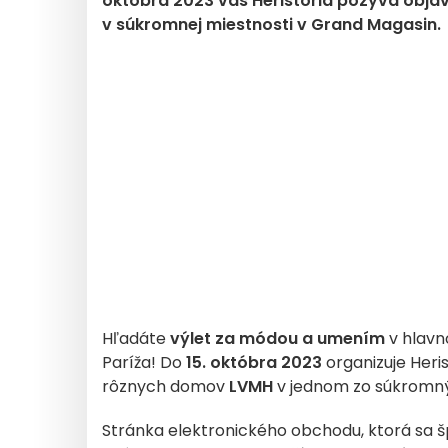
októbra 2023 vás Heristoria pozýva obja
v súkromnej miestnosti v Grand Magasin.
Hľadáte
výlet za módou a umením
v hlavn
Paríža! Do
15. októbra 2023
organizuje Heri
rôznych domov
LVMH
v jednom zo súkromn
Stránka elektronického obchodu, ktorá sa š