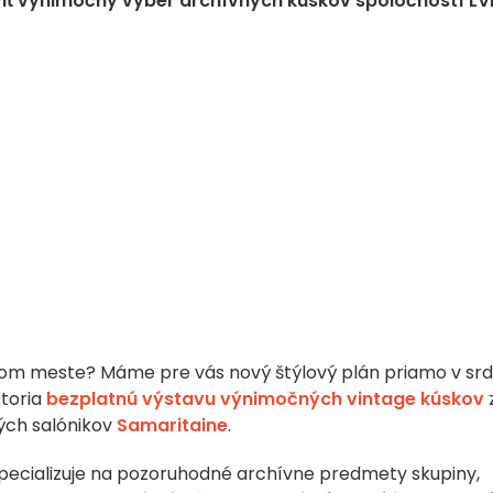
viť výnimočný výber archívnych kúskov spoločností L
om meste? Máme pre vás nový štýlový plán priamo v srd
storia
bezplatnú výstavu výnimočných vintage kúskov
ých salónikov
Samaritaine
.
pecializuje na pozoruhodné archívne predmety skupiny,