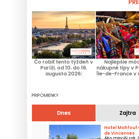
PRE
Čo robiť tento týždeň v
Najlepšie mó
Paríži, od 10. do 16.
nákupné tipy v Pa
augusta 2026:
Île-de-France v
najzaujímavejšie
2026
podujatia
PRIPOMIENKY
Dnes
Zajtra
Hotel Mahfouf o
de Vincennes
Ako minulý rok, 