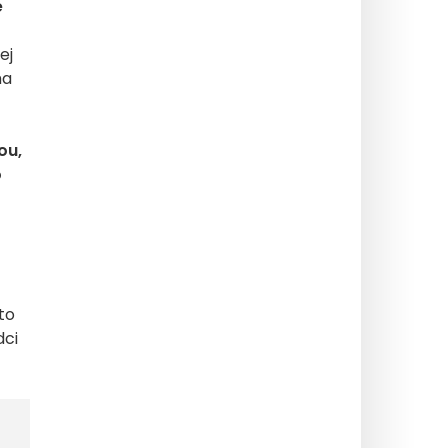
é
ej
ma
ou,
o
to
dci