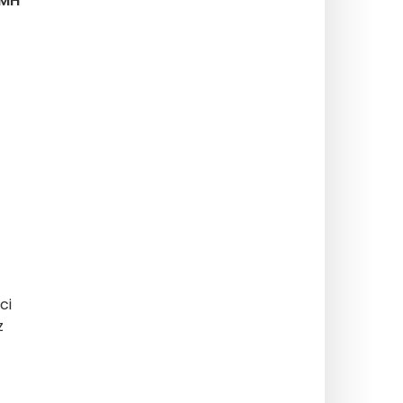
VMH
ci
z