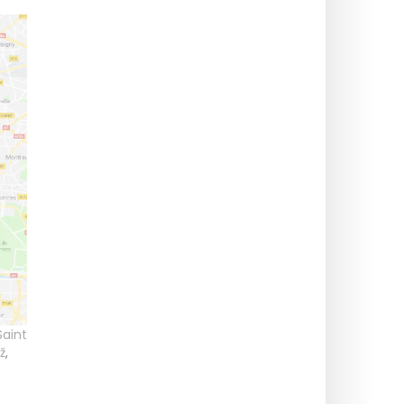
Saint
ž
,