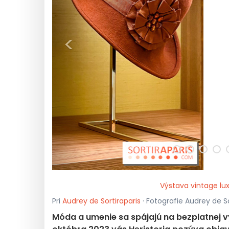
<
Výstava vintage lux
Pri
Audrey de Sortiraparis
· Fotografie Audrey de So
Móda a umenie sa spájajú na bezplatnej vý