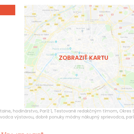
ZOBRAZIŤ KARTU
taine
,
hodinárstvo
,
Paríž 1
,
Testované redakčným tímom
,
Okres 
evodca výstavou
,
dobré ponuky módny nákupný sprievodca
,
parí