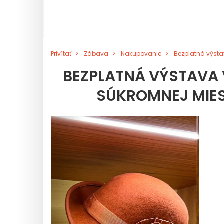
Privítať
Zábava
Nakupovanie
Bezplatná výsta
BEZPLATNÁ VÝSTAVA
SÚKROMNEJ MIES