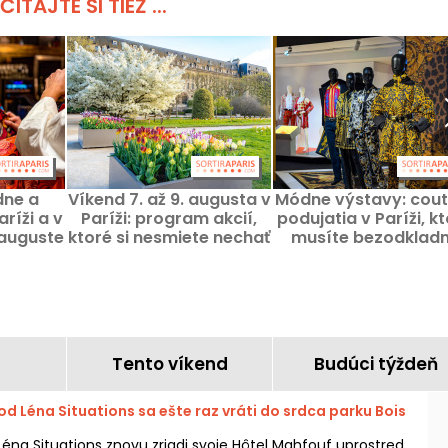
ČÍTAJTE SI TIEŽ ...
dne a
Víkend 7. až 9. augusta v
Módne výstavy: cout
ríži a v
Paríži: program akcií,
podujatia v Paríži, k
 auguste
ktoré si nesmiete nechať
musíte bezodklad
ujsť
objaviť
Tento víkend
Budúci týždeň
d Léna Situations sa ešte raz vráti do srdca parku Bois
Léna Situations znovu zriadi svoje Hôtel Mahfouf uprostred