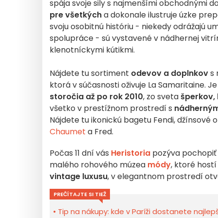
spája svoje sily s najmenšími obchodnými 
pre všetkých
a dokonale ilustruje úzke pr
svoju osobitnú históriu - niekedy odrážajú
spolupráce - sú vystavené v nádhernej vitr
klenotníckymi kútikmi.
Nájdete tu sortiment
odevov a doplnkov
s 
ktorá v súčasnosti oživuje La Samaritaine. J
storočia až po rok 2010
, zo sveta
šperkov, 
všetko v prestížnom prostredí s
nádherný
Nájdete tu ikonickú bagetu Fendi, džínsové 
Chaumet
a Fred.
Počas 11 dní vás
Heristoria
pozýva pochopiť 
malého rohového múzea
módy
, ktoré host
vintage luxusu
, v elegantnom prostredí otv
PREČÍTAJTE SI TIEŽ
Tip na nákupy: kde v Paríži dostanete najlep