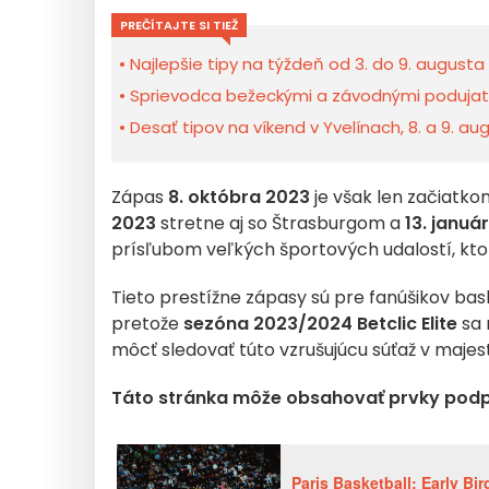
PREČÍTAJTE SI TIEŽ
Najlepšie tipy na týždeň od 3. do 9. augusta 
Sprievodca bežeckými a závodnými podujatiam
Desať tipov na víkend v Yvelínach, 8. a 9. a
Zápas
8. októbra 2023
je však len začiatkom
2023
stretne aj so Štrasburgom a
13. januá
prísľubom veľkých športových udalostí, ktor
Tieto prestížne zápasy sú pre fanúšikov bas
pretože
sezóna 2023/2024
Betclic Elite
sa 
môcť sledovať túto vzrušujúcu súťaž v majes
Táto stránka môže obsahovať prvky podp