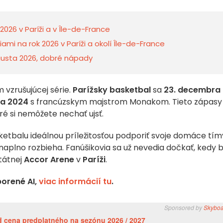
2026 v Paríži a v Île-de-France
i na rok 2026 v Paríži a okolí Île-de-France
ugusta 2026, dobré nápady
 vzrušujúcej série.
Parížsky basketbal
sa
23. decembra
ra 2024
s francúzskym majstrom Monakom. Tieto zápasy
é si nemôžete nechať ujsť.
ketbalu ideálnou príležitosťou podporiť svoje domáce tím
naplno rozbieha. Fanúšikovia sa už nevedia dočkať, kedy 
tátnej
Accor Arene
v
Paríži
.
orené AI,
viac informácií tu
.