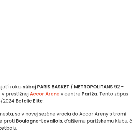
jatí roka,
súboj PARIS BASKET / METROPOLITANS 92 -
3
v prestížnej
Accor Arene
v centre
Paríža
. Tento zápas
23/2024
Betclic Elite
.
 mesta, sa v novej sezóne vracia do Accor Areny s tromi
e proti
Boulogne-Levallois
, ďalšiemu parížskemu klubu, 
ketbalu.