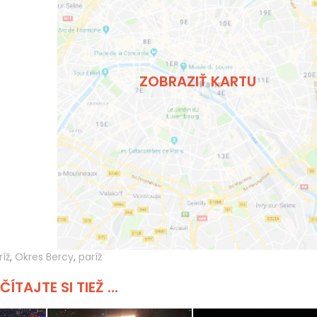
ZOBRAZIŤ KARTU
íž
,
Okres Bercy
,
paríž
ČÍTAJTE SI TIEŽ ...