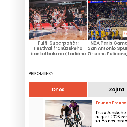
Fulfil Superpohár:
NBA Paris Game
Festival franúzskeho
San Antonio Spu
basketbalu na štadióne
Orleans Pelicans,
Roland-Garros
čo potrebujete 
zápase v Be
PRIPOMIENKY
Dnes
Zajtra
Tour de France 
Trasa ženského 
august 2026 zahŕ
sa, čo nás tento