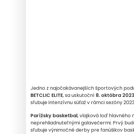
Jedno z najočakávanejších športových podu
BETCLIC ELITE
, sa uskutoční
8. októbra 202
sľubuje intenzívnu súťaž v rámci sezóny 20
Parížsky basketbal
, vlajková loď hlavného
neprehliadnuteľnými galavečermi. Prvý bud
sľubuje výnimočné derby pre fanúšikov bas