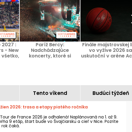
 2027 :
Paríž Bercy:
Finále majstrovskej l
rs - New
Nadchádzajúce
vo vyžive 2026 sa
 všetko,
koncerty, ktoré si
uskutoční v aréne A
vedieť o
nesmiete nechať ujsť
v Paríži
rcy
Tento víkend
Budúci týždeň
žien 2026: trasa a etapy piatého ročníka
Tour de France 2026 je odhalená! Naplánovaná na 1. až 9.
ňa 9 etáp, štart bude vo Švajčiarsku a cieľ v Nice. Pozrite
 rok čaká.