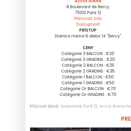
Accor Arena
8 Boulevard de Bercy
75012
Paris 12
Plánovač trás
Dostupnosť
PRÍSTUP
Stanica metra 6 alebo 14 "Bercy"
CENY
Catégorie 3 BALCON : €20
Catégorie 3 GRADINS : €20
Catégorie 2 BALCON : €35
Catégorie 2 GRADINS : €35
Catégorie 1 BALCON : €50
Catégorie 1 GRADINS : €50
Catégorie Or BALCON : €70
Catégorie Or GRADINS : €70
Kľúčové slová :
basketbal
,
Paríž 12
,
Accor Arena Par
PRE