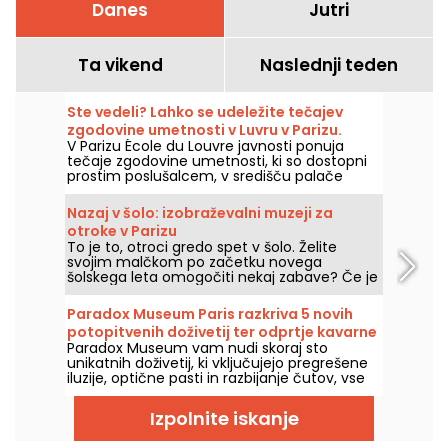
Danes
Jutri
Ta vikend
Naslednji teden
Ste vedeli? Lahko se udeležite tečajev
zgodovine umetnosti v Luvru v Parizu.
V Parizu École du Louvre javnosti ponuja
tečaje zgodovine umetnosti, ki so dostopni
prostim poslušalcem, v središču palače
Louvre, vsako leto od septembra do junija.
Muzej občasno organizira tudi brezplačna
Nazaj v šolo: izobraževalni muzeji za
predavanja. Zato boste popolnoma
otroke v Parizu
seznanjeni z zgodovino umetnosti!
To je to, otroci gredo spet v šolo. Želite
svojim malčkom po začetku novega
šolskega leta omogočiti nekaj zabave? Če je
tako, vam ponujamo naš izbor izobraževalnih
muzejev v Parizu, v katerih se boste tudi z
Paradox Museum Paris razkriva 5 novih
otroki lahko zabavali ob učenju številnih
potopitvenih doživetij ter odprtje kavarne
stvari!
Paradox Museum vam nudi skoraj sto
Hans & Gretel
unikatnih doživetij, ki vključujejo pregrešene
iluzije, optične pasti in razbijanje čutov, vse
to pa vas čaka v Parizu. Užitek je v tem, da
vas bodo namerno zavestno zavedli, hkrati
Izpolnite iskanje
pa boste lahko ujeli krajše sanjske posnetke.
Pet novih interaktivnih doživetij je dodanih v