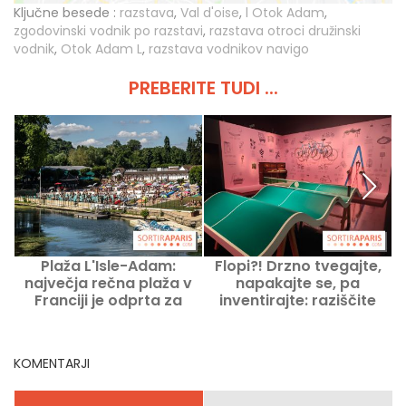
Ključne besede :
razstava
,
Val d'oise
,
l Otok Adam
,
zgodovinski vodnik po razstavi
,
razstava otroci družinski
vodnik
,
Otok Adam L
,
razstava vodnikov navigo
PREBERITE TUDI ...
Plaža L'Isle-Adam:
Flopi?! Drzno tvegajte,
največja rečna plaža v
napakajte se, pa
Franciji je odprta za
inventirajte: raziščite
l
poletje 2026
nočno razstavo, preden
se konča, v Muzeju
umetnosti in obrti
KOMENTARJI