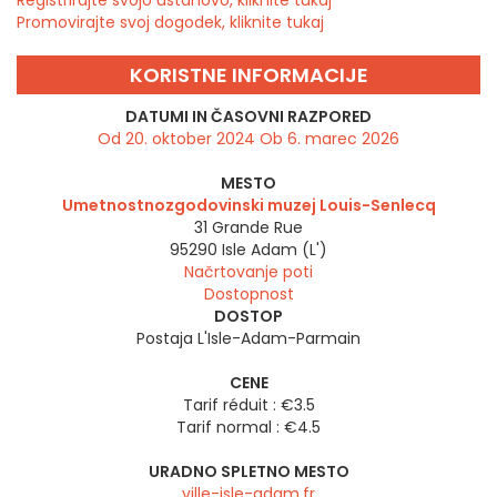
Registrirajte svojo ustanovo, kliknite tukaj
Promovirajte svoj dogodek, kliknite tukaj
KORISTNE INFORMACIJE
DATUMI IN ČASOVNI RAZPORED
Od 20. oktober 2024 Ob 6. marec 2026
MESTO
Umetnostnozgodovinski muzej Louis-Senlecq
31 Grande Rue
95290
Isle Adam (L')
Načrtovanje poti
Dostopnost
DOSTOP
Postaja L'Isle-Adam-Parmain
CENE
Tarif réduit : €3.5
Tarif normal : €4.5
URADNO SPLETNO MESTO
ville-isle-adam.fr