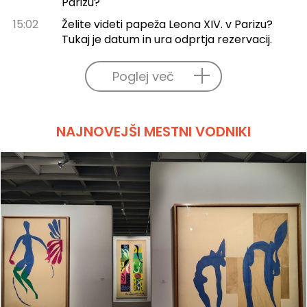
Parizu?
15:02
Želite videti papeža Leona XIV. v Parizu?
Tukaj je datum in ura odprtja rezervacij.
Poglej več
NAJNOVEJŠI MESTNI VODNIKI