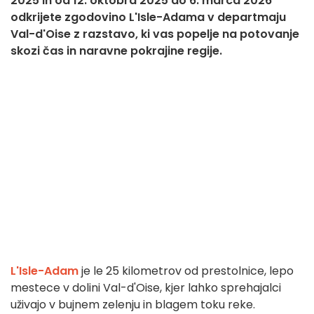
2025 in od 12. oktobra 2025 do 6. marca 2026
odkrijete zgodovino L'Isle-Adama v departmaju
Val-d'Oise z razstavo, ki vas popelje na potovanje
skozi čas in naravne pokrajine regije.
L'Isle-Adam
je le 25 kilometrov od prestolnice, lepo
mestece v dolini Val-d'Oise, kjer lahko sprehajalci
uživajo v bujnem zelenju in blagem toku reke.