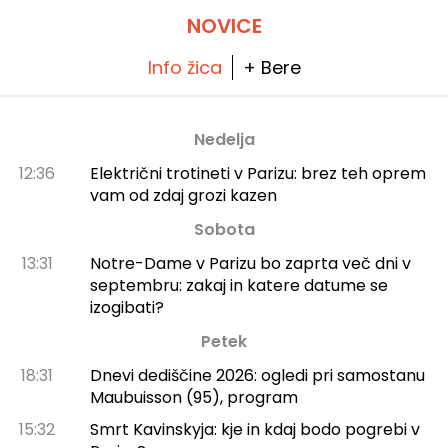
že tako razgibano potovanje, zdaj je pravi
čas, da preizkusite svoje čute! In kot sladico
NOVICE
vas čaka popolnoma nov kavni kotiček, ki je
tako slasten, da ga ne smete zamuditi: Hans
& Gretel vas bo s svojimi okusi povabil v
Info žica
+ Bere
sladko past.
Nedelja
12:36
Električni trotineti v Parizu: brez teh oprem
vam od zdaj grozi kazen
Sobota
13:31
Notre-Dame v Parizu bo zaprta več dni v
septembru: zakaj in katere datume se
izogibati?
Petek
18:31
Dnevi dediščine 2026: ogledi pri samostanu
Maubuisson (95), program
15:32
Smrt Kavinskyja: kje in kdaj bodo pogrebi v