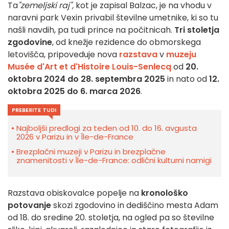
Ta
"zemeljski raj",
kot je zapisal Balzac, je na vhodu v
naravni park Vexin privabil številne umetnike, ki so tu
našli navdih, pa tudi prince na počitnicah.
Tri stoletja
zgodovine
, od knežje rezidence do obmorskega
letovišča, pripoveduje nova
razstava
v
muzeju
Musée d'Art et d'Histoire Louis-Senlecq
od
20.
oktobra 2024 do 28. septembra 2025
in nato od
12.
oktobra 2025 do 6. marca 2026
.
PREBERITE TUDI
Najboljši predlogi za teden od 10. do 16. avgusta
2026 v Parizu in v Île-de-France
Brezplačni muzeji v Parizu in brezplačne
znamenitosti v Île-de-France: odlični kulturni namigi
Razstava obiskovalce popelje na
kronološko
potovanje
skozi zgodovino in dediščino mesta Adam
od 18. do sredine 20. stoletja, na ogled pa so številne