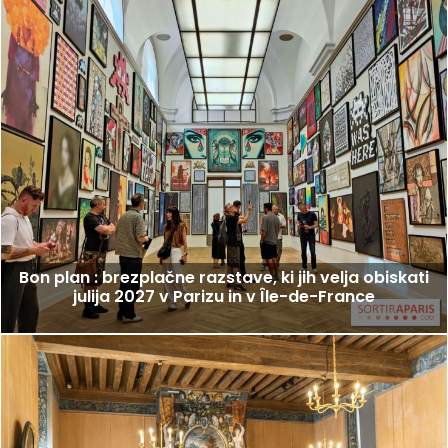
Bon plan : brezplačne razstave, ki jih velja obiskati
julija 2027 v Parizu in v Île-de-France