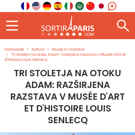
Dobrodošli
Kultura
Muzeji in razstave
Tri stoletja na otoku Adam: razširjena razstava v Musée d'Art et
d'Histoire Louis Senlecq
TRI STOLETJA NA OTOKU
ADAM: RAZŠIRJENA
RAZSTAVA V MUSÉE D'ART
ET D'HISTOIRE LOUIS
SENLECQ