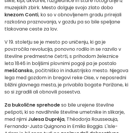
slike, kipi, akvareli, razglednice in stare fotografije iz
muzejskih zbirk. Mesto dolguje svojo zlato dobo
knezom Conti
, ko so v obnovljenem gradu prirejali
razkošna praznovanja, v gozdu pa so bile speljane
tlakovane ceste za lov.
V 19. stoletju se je mesto po uničenju, ki ga je
povzročila revolucija, ponovno rodilo in se razvilo v
številne predmestne četrti, s prihodom železnice
leta 1846 in boljšimi plovnimi pogoji pa je postalo
meščansko,
počitniško in industrijsko mesto. Njegova
lega med gozdom in bregovi reke Oise, v neposredni
bližini glavnega mesta, je privabila bogate Parižane, ki
so si zgradili ali obnovili posestva.
Za bukolične sprehode
so bile urejene številne
pešpoti, ki so navdihnile številne umetnike in slikarje,
med njimi
Julesa Dupréja
, Théodorja Rousseauja,
Fernanda-Justa Quignona in Emilia Boggia. L'Isle-