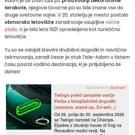
Adam je bil znan tudi po
proizvodnji dekorativne
terakote
, njegove tovarne pa so bile znane vse do
druge svetovne vojne. V 20. stoletju je mesto postalo
obmorsko letovišče
zaradi svoje osupljive
rečne
plaže, ki
je bila leta 1921 opredeljena kot turistično
letovišče.
Tu so se odvijali številni družabni dogodki in navtična
tekmovanja, zaradi česar je otok l'Isle-Adam v tistem
času postal vodilna destinacija, ki je priljubljena še
danes!