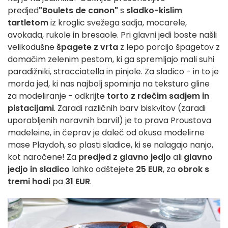
predjed
"Boulets de canon"
s
sladko-kislim
tartletom
iz kroglic svežega sadja, mocarele,
avokada, rukole in bresaole. Pri glavni jedi boste našli
velikodušne
špagete z vrta
z lepo porcijo špagetov z
domačim zelenim pestom, ki ga spremljajo mali suhi
paradižniki, stracciatella in pinjole. Za sladico - in to je
morda jed, ki nas najbolj spominja na teksturo gline
za modeliranje - odkrijte
torto z rdečim sadjem in
pistacijami
. Zaradi različnih barv biskvitov (zaradi
uporabljenih naravnih barvil) je to prava Proustova
madeleine, in čeprav je daleč od okusa modelirne
mase Playdoh, so plasti sladice, ki se nalagajo nanjo,
kot naročene! Za
predjed z glavno jedjo
ali
glavno
jedjo in sladico
lahko odštejete
25 EUR
, za
obrok s
tremi hodi
pa
31 EUR
.