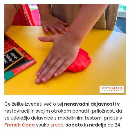
Če želite izvedeti več o tej
nenavadni dejavnosti v
restavraciji in svojim otrokom ponuditi priložnost, da
se udeležijo delavnice z modelirnim testom, pridite v
French Coco
vsako
sredo
,
soboto
in
nedeljo
do 24.