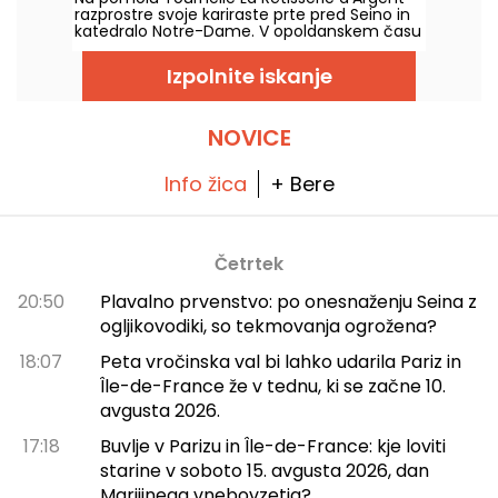
in izbor finih izdelkov z vsega sveta.
razprostre svoje kariraste prte pred Seino in
katedralo Notre-Dame. V opoldanskem času
ali zvečer ta poletna terasa ponuja velike
klasike bistroja, ki jih preobraža kuhar
Izpolnite iskanje
Romuald Sinnan, v zelo idiličnem vzdušju, ki
pa tokrat jedi ne žrtvuje zaradi pogleda.
NOVICE
Info žica
+ Bere
Četrtek
20:50
Plavalno prvenstvo: po onesnaženju Seina z
ogljikovodiki, so tekmovanja ogrožena?
18:07
Peta vročinska val bi lahko udarila Pariz in
Île-de-France že v tednu, ki se začne 10.
avgusta 2026.
17:18
Buvlje v Parizu in Île-de-France: kje loviti
starine v soboto 15. avgusta 2026, dan
Marijinega vnebovzetja?