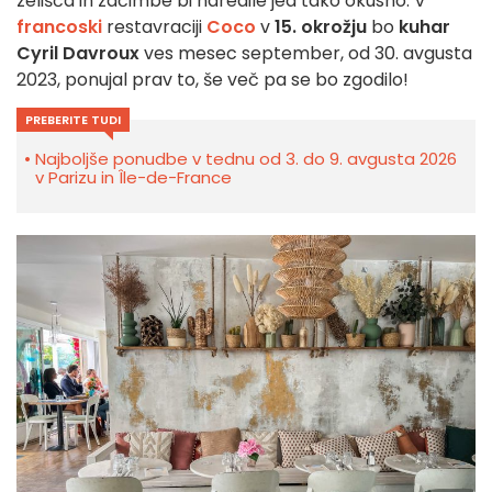
zelišča in začimbe bi naredile jed tako okusno. V
francoski
restavraciji
Coco
v
15. okrožju
bo
kuhar
Cyril Davroux
ves mesec september, od 30. avgusta
2023, ponujal prav to, še več pa se bo zgodilo!
PREBERITE TUDI
Najboljše ponudbe v tednu od 3. do 9. avgusta 2026
v Parizu in Île-de-France