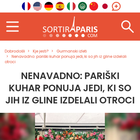
Dobrodošli
Kje jesti?
Gurmanski izleti
Nenavadno: pariški kuhar ponuja jedi, ki so jih iz gline izdelali
otroci
NENAVADNO: PARIŠKI
KUHAR PONUJA JEDI, KI SO
JIH IZ GLINE IZDELALI OTROCI