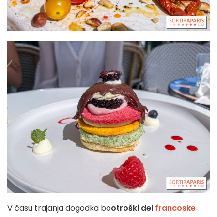
V času trajanja dogodka bo
otroški del
francoske