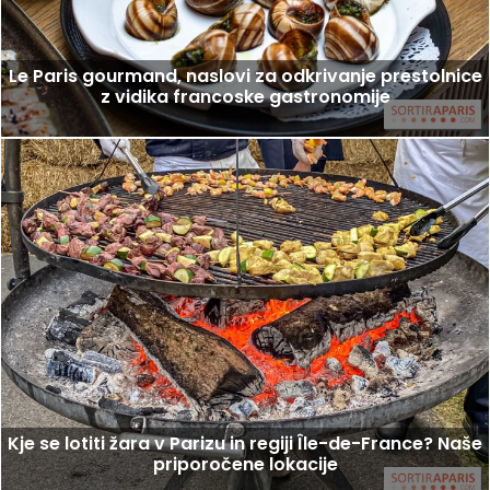
Le Paris gourmand, naslovi za odkrivanje prestolnice
z vidika francoske gastronomije
Kje se lotiti žara v Parizu in regiji Île-de-France? Naše
priporočene lokacije