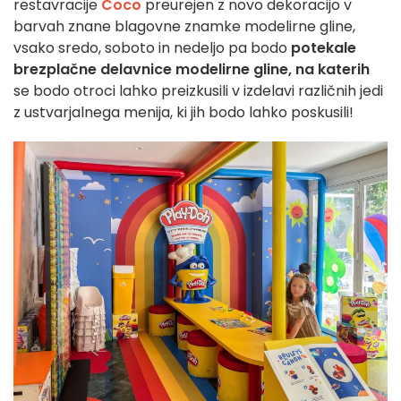
restavracije
Coco
preurejen z novo dekoracijo v
barvah znane blagovne znamke modelirne gline,
vsako sredo, soboto in nedeljo pa bodo
potekale
brezplačne delavnice modelirne gline, na katerih
se bodo otroci lahko preizkusili v izdelavi različnih jedi
z ustvarjalnega menija, ki jih bodo lahko poskusili!