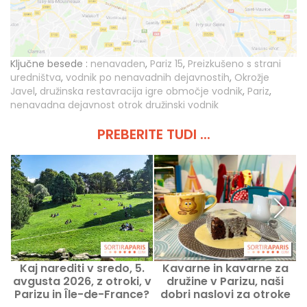
Ključne besede :
nenavaden
,
Pariz 15
,
Preizkušeno s strani
uredništva
,
vodnik po nenavadnih dejavnostih
,
Okrožje
Javel
,
družinska restavracija igre območje vodnik
,
Pariz
,
nenavadna dejavnost otrok družinski vodnik
PREBERITE TUDI ...
Kaj narediti v sredo, 5.
Kavarne in kavarne za
avgusta 2026, z otroki, v
družine v Parizu, naši
o
Parizu in Île-de-France?
dobri naslovi za otroke