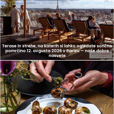
Terase in strehe, na katerih si lahko ogledate sončno
pomrčino 12. avgusta 2026 v Parizu — naše dobre
nasvete