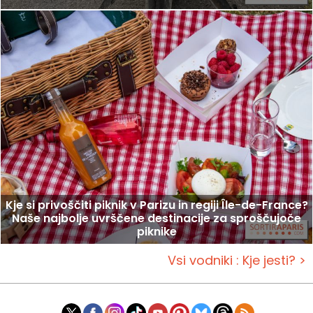
Kje si privoščiti piknik v Parizu in regiji Île-de-France?
Naše najbolje uvrščene destinacije za sproščujoče
piknike
Vsi vodniki : Kje jesti? >