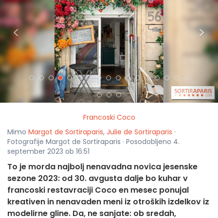
<
>
Francoski Coco
Mimo
Margot de Sortiraparis
,
Julie de Sortiraparis
·
Fotografije Margot de Sortiraparis · Posodobljeno 4.
september 2023 ob 16:51
To je morda najbolj nenavadna novica jesenske
sezone 2023: od 30. avgusta dalje bo kuhar v
francoski restavraciji Coco en mesec ponujal
kreativen in nenavaden meni iz otroških izdelkov iz
modelirne gline. Da, ne sanjate: ob sredah,