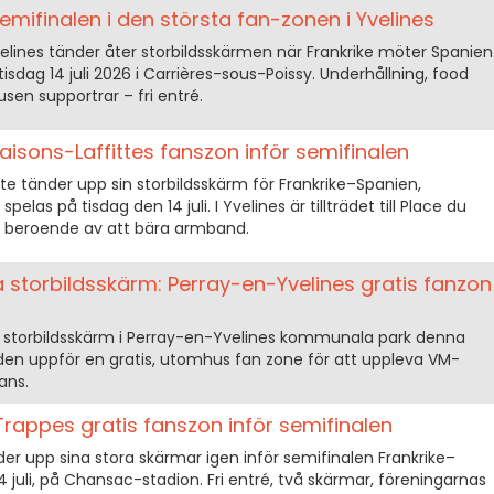
emifinalen i den största fan-zonen i Yvelines
elines tänder åter storbildsskärmen när Frankrike möter Spanien
isdag 14 juli 2026 i Carrières-sous-Poissy. Underhållning, food
sen supportrar – fri entré.
aisons-Laffittes fanszon inför semifinalen
te tänder upp sin storbildsskärm för Frankrike–Spanien,
elas på tisdag den 14 juli. I Yvelines är tillträdet till Place du
e beroende av att bära armband.
 storbildsskärm: Perray-en-Yvelines gratis fanzon
å storbildsskärm i Perray-en-Yvelines kommunala park denna
taden uppför en gratis, utomhus fan zone för att uppleva VM-
ans.
Trappes gratis fanszon inför semifinalen
er upp sina stora skärmar igen inför semifinalen Frankrike–
4 juli, på Chansac-stadion. Fri entré, två skärmar, föreningarnas