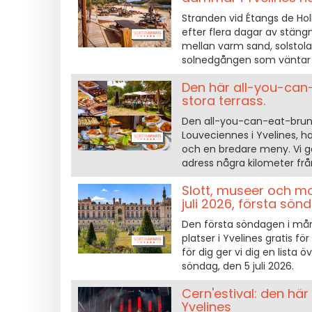
Stranden vid Étangs de Hol
efter flera dagar av stäng
mellan varm sand, solstola
solnedgången som väntar f
Den här all-you-can-
stora terrass.
Den all-you-can-eat-brunc
Louveciennes i Yvelines, 
och en bredare meny. Vi ga
adress några kilometer från
Slott, museer och mo
juli 2026, första sö
Den första söndagen i må
platser i Yvelines gratis fö
för dig ger vi dig en lista
söndag, den 5 juli 2026.
Cern'estival: den här 
Yvelines