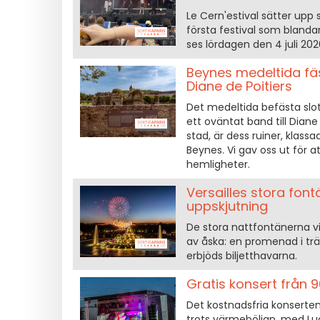
Le Cern'estival sätter upp 
första festival som bland
ses lördagen den 4 juli 2026
Beynes medeltida fäs
Diane de Poitiers
Det medeltida befästa slott
ett oväntat band till Diane 
stad, är dess ruiner, klas
Beynes. Vi gav oss ut för a
hemligheter.
Versailles stora font
uppskjutning
De stora nattfontänerna vid
av åska: en promenad i t
erbjöds biljetthavarna.
Gratis konsert från 90
Det kostnadsfria konserten
trots värmeböljan, med Lu