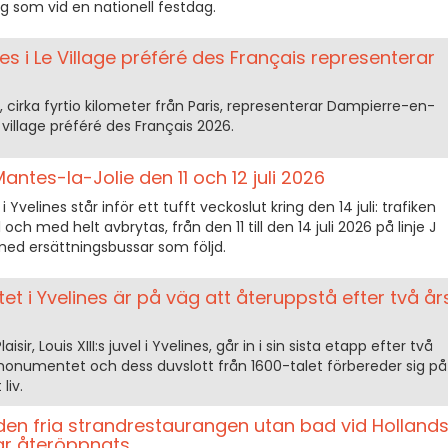
 som vid en nationell festdag.
s i Le Village préféré des Français representerar
 cirka fyrtio kilometer från Paris, representerar Dampierre-en-
 village préféré des Français 2026.
 Mantes-la-Jolie den 11 och 12 juli 2026
Yvelines står inför ett tufft veckoslut kring den 14 juli: trafiken
l och med helt avbrytas, från den 11 till den 14 juli 2026 på linje J
ed ersättningsbussar som följd.
ttet i Yvelines är på väg att återuppstå efter två år
sir, Louis XIII:s juvel i Yvelines, går in i sin sista etapp efter två
 monumentet och dess duvslott från 1600-talet förbereder sig på
liv.
den fria strandrestaurangen utan bad vid Holland
ar återöppnats