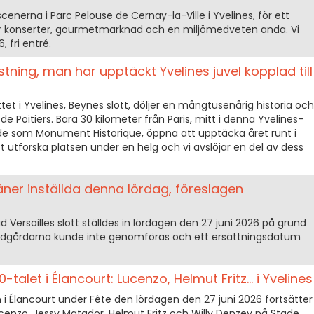
scenerna i Parc Pelouse de Cernay-la-Ville i Yvelines, för ett
ar konserter, gourmetmarknad och en miljömedveten anda. Vi
, fri entré.
tning, man har upptäckt Yvelines juvel kopplad till
et i Yvelines, Beynes slott, döljer en mångtusenårig historia och
de Poitiers. Bara 30 kilometer från Paris, mitt i denna Yvelines-
sade som Monument Historique, öppna att upptäcka året runt i
tt utforska platsen under en helg och vi avslöjar en del av dess
äner inställda denna lördag, föreslagen
 Versailles slott ställdes in lördagen den 27 juni 2026 på grund
rädgårdarna kunde inte genomföras och ett ersättningsdatum
-talet i Élancourt: Lucenzo, Helmut Fritz... i Yvelines
 i Élancourt under Fête den lördagen den 27 juni 2026 fortsätter
cenzo, Jessy Matador, Helmut Fritz och Willy Denzey på Stade