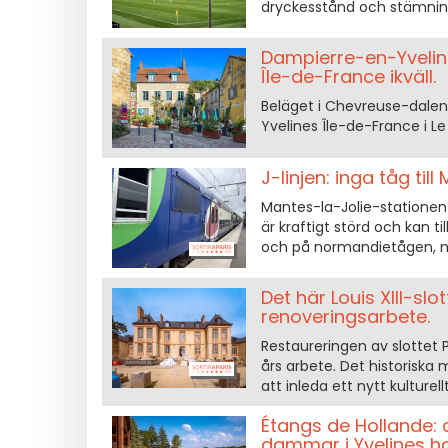
dryckesstånd och stämning
Dampierre-en-Yveline
Île-de-France ikväll.
Beläget i Chevreuse-dalen,
Yvelines Île-de-France i Le
J-linjen: inga tåg till
Mantes-la-Jolie-stationen i 
är kraftigt störd och kan til
och på normandietågen, m
Det här Louis XIII-slo
renoveringsarbete.
Restaureringen av slottet Plai
års arbete. Det historiska
att inleda ett nytt kulturellt 
Étangs de Hollande: 
dammar i Yvelines h