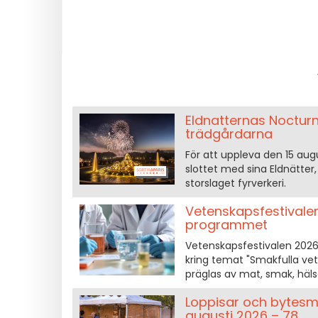
Eldnatternas Nocturne
trädgårdarna
För att uppleva den 15 au
slottet med sina Eldnätter
storslaget fyrverkeri.
Vetenskapsfestivalen
programmet
Vetenskapsfestivalen 2026 å
kring temat "Smakfulla vet
präglas av mat, smak, häls
Loppisar och bytesma
augusti 2026 – 78