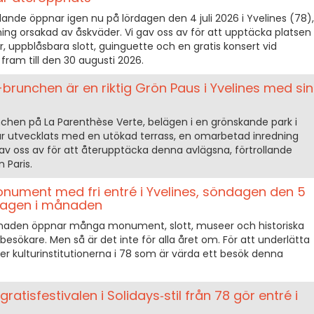
lande öppnar igen nu på lördagen den 4 juli 2026 i Yvelines (78),
ning orsakad av åskväder. Vi gav oss av för att upptäcka platsen
r, uppblåsbara slott, guinguette och en gratis konsert vid
ram till den 30 augusti 2026.
brunchen är en riktig Grön Paus i Yvelines med sin
hen på La Parenthèse Verte, belägen i en grönskande park i
har utvecklats med en utökad terrass, en omarbetad inredning
v oss av för att återupptäcka denna avlägsna, förtrollande
 Paris.
nument med fri entré i Yvelines, söndagen den 5
ndagen i månaden
naden öppnar många monument, slott, museer och historiska
r besökare. Men så är det inte för alla året om. För att underlätta
 över kulturinstitutionerna i 78 som är värda ett besök denna
gratisfestivalen i Solidays‑stil från 78 gör entré i