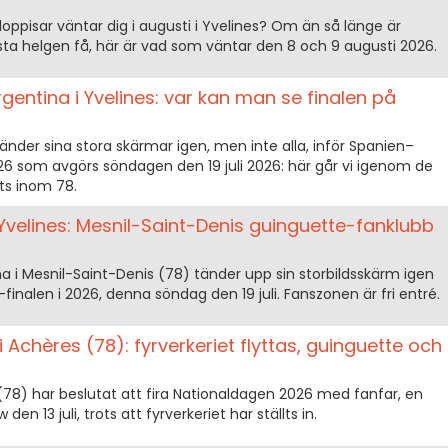
loppisar väntar dig i augusti i Yvelines? Om än så länge är
a helgen få, här är vad som väntar den 8 och 9 augusti 2026.
entina i Yvelines: var kan man se finalen på
tänder sina stora skärmar igen, men inte alla, inför Spanien–
26 som avgörs söndagen den 19 juli 2026: här går vi igenom de
ts inom 78.
Yvelines: Mesnil-Saint-Denis guinguette-fanklubb
na i Mesnil-Saint-Denis (78) tänder upp sin storbildsskärm igen
inalen i 2026, denna söndag den 19 juli. Fanszonen är fri entré.
Achères (78): fyrverkeriet flyttas, guinguette och
(78) har beslutat att fira Nationaldagen 2026 med fanfar, en
en 13 juli, trots att fyrverkeriet har ställts in.