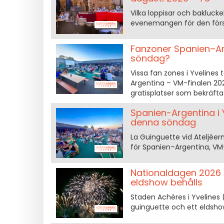
Vilka loppisar och baklucke
evenemangen för den först
Fanzoner Spanien–Arg
söndag?
Vissa fan zones i Yvelines 
Argentina – VM-finalen 20
gratisplatser som bekräfta
Spanien-Argentina i 
denna söndag
La Guinguette vid Ateljéer
för Spanien–Argentina, VM-f
Nationaldagen 2026 i 
eldshow behålls
Staden Achères i Yvelines 
guinguette och ett eldshow d