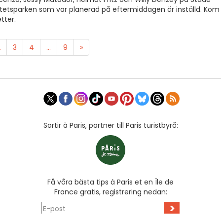
itetsparken som var planerad på eftermiddagen är inställd. Kom
tter.
2
3
4
...
9
»
Sortir à Paris, partner till Paris turistbyrå:
Få våra bästa tips à Paris et en Île de
France gratis, registrering nedan:
>