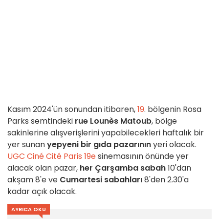
Kasım 2024'ün sonundan itibaren,
19
. bölgenin Rosa
Parks semtindeki
rue Lounès Matoub
, bölge
sakinlerine alışverişlerini yapabilecekleri haftalık bir
yer sunan
yepyeni bir gıda pazarının
yeri olacak.
UGC Ciné Cité Paris 19e
sinemasının önünde yer
alacak olan pazar,
her Çarşamba
sabah
10'dan
akşam 8'e ve
Cumartesi sabahları
8'den 2.30'a
kadar açık olacak.
AYRICA OKU