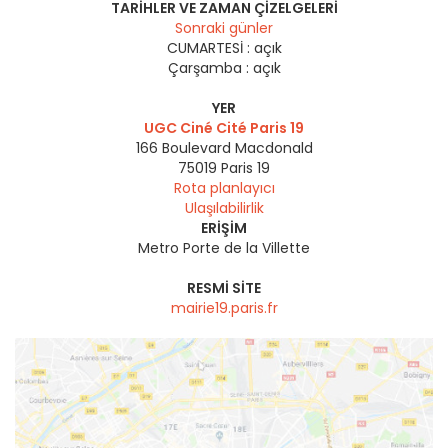
TARIHLER VE ZAMAN ÇIZELGELERI
Sonraki günler
CUMARTESİ :
açık
Çarşamba :
açık
YER
UGC Ciné Cité Paris 19
166 Boulevard Macdonald
75019
Paris 19
Rota planlayıcı
Ulaşılabilirlik
ERIŞIM
Metro Porte de la Villette
RESMI SITE
mairie19.paris.fr