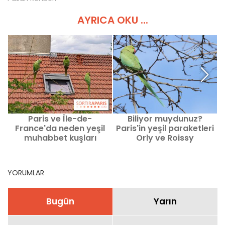
AYRICA OKU ...
Paris ve Île-de-
Biliyor muydunuz?
France'da neden yeşil
Paris'in yeşil paraketleri
muhabbet kuşları
Orly ve Roissy
görülüyor?
Havalimanları üzerinden
gelmiş olabilir.
YORUMLAR
Bugün
Yarın