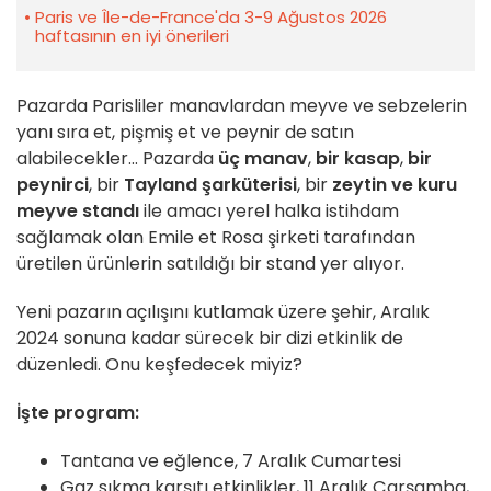
Paris ve Île-de-France'da 3-9 Ağustos 2026
haftasının en iyi önerileri
Pazarda Parisliler manavlardan meyve ve sebzelerin
yanı sıra et, pişmiş et ve peynir de satın
alabilecekler... Pazarda
üç manav
,
bir kasap
,
bir
peynirci
, bir
Tayland şarküterisi
, bir
zeytin ve kuru
meyve standı
ile amacı yerel halka istihdam
sağlamak olan Emile et Rosa şirketi tarafından
üretilen ürünlerin satıldığı bir stand yer alıyor.
Yeni pazarın açılışını kutlamak üzere şehir, Aralık
2024 sonuna kadar sürecek bir dizi etkinlik de
düzenledi. Onu keşfedecek miyiz?
İşte program:
Tantana ve eğlence, 7 Aralık Cumartesi
Gaz sıkma karşıtı etkinlikler, 11 Aralık Çarşamba,