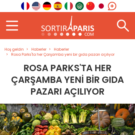
Hoş geldin
Haberler
Haberler
Rosa Parks'ta her Çarşamba yeni bir gıda pazarı açılıyor
ROSA PARKS'TA HER
ÇARŞAMBA YENI BIR GIDA
PAZARI AÇILIYOR