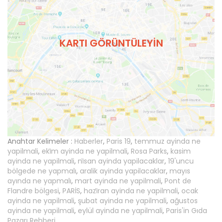
KARTI GÖRÜNTÜLEYIN
Anahtar Kelimeler :
Haberler
,
Paris 19
,
temmuz ayinda ne
yapilmali
,
eki̇m ayinda ne yapilmali
,
Rosa Parks
,
kasim
ayinda ne yapilmali
,
ni̇san ayinda yapilacaklar
,
19'uncu
bölgede ne yapmalı
,
aralik ayinda yapilacaklar
,
mayıs
ayında ne yapmalı
,
mart ayinda ne yapilmali
,
Pont de
Flandre bölgesi
,
PARİS
,
hazi̇ran ayinda ne yapilmali
,
ocak
ayinda ne yapilmali
,
şubat ayinda ne yapilmali
,
ağustos
ayinda ne yapilmali
,
eylül ayinda ne yapilmali
,
Paris'in Gıda
Pazarı Rehberi