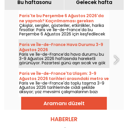
Bu haftasonu
Gelecek hafta
Paris'te bu Perşembe 6 Ağustos 2026'da
ne yapmalı? Kaçırılmaması gereken
Çıkışlar, sergiler, gösteriler, etkinlikler, harika
etkinlikler.
fırsatlar: Paris ve Île-de-France'da bu
Perşembe 6 Ağustos 2026 için keşfedilecek
fikirler şöyle.
Paris ve Île-de-France Hava Durumu 3-9
Ağustos 2026
Paris ve Île-de-France’da hava durumu bu
3-9 Ağustos 2026 haftasında hareketli
görünüyor. Pazartesi günü aşırı sıcak ve gök
gürültülü yağış riskiyle başlayan hafta,
sıcaklıkları kademeli olarak düşürecek; hafta
Paris ve Île-de-France'ta Ulaşım: 3-9
sonunda ise daha sıcak ve güneşli bir hava
Ağustos 2026 tarihleri arasındaki metro ve
geri gelecek.
Paris ve Île-de-France'da toplu taşıma 3-9
RER kesintileri
Ağustos 2026 tarihlerinde ciddi şekilde
aksıyor; yaz mevsimi çalışmalarının bazı
hatları ağır biçimde etkilediği belirtiliyor, RATP
ve SNCF'e göre.
Aramanı düzelt
HABERLER