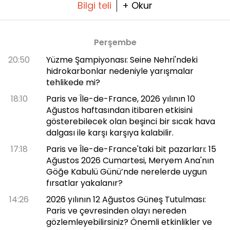
Bilgi teli
+ Okur
Perşembe
20:50
Yüzme Şampiyonası: Seine Nehri'ndeki
hidrokarbonlar nedeniyle yarışmalar
tehlikede mi?
18:10
Paris ve Île-de-France, 2026 yılının 10
Ağustos haftasından itibaren etkisini
gösterebilecek olan beşinci bir sıcak hava
dalgası ile karşı karşıya kalabilir.
17:18
Paris ve Île-de-France'taki bit pazarları: 15
Ağustos 2026 Cumartesi, Meryem Ana'nın
Göğe Kabulü Günü’nde nerelerde uygun
fırsatlar yakalanır?
14:26
2026 yılının 12 Ağustos Güneş Tutulması:
Paris ve çevresinden olayı nereden
gözlemleyebilirsiniz? Önemli etkinlikler ve