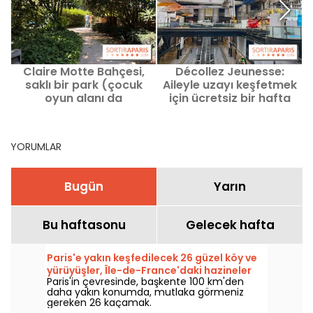
Claire Motte Bahçesi,
Décollez Jeunesse:
saklı bir park (çocuk
Aileyle uzayı keşfetmek
oyun alanı da
için ücretsiz bir hafta
bulunuyor), 17.
sonu, Cité des
arrondissement’da
sciences'te
YORUMLAR
Bugün
Yarın
Bu haftasonu
Gelecek hafta
Paris'e yakın keşfedilecek 26 güzel köy ve
yürüyüşler, Île-de-France'daki hazineler
Paris'in çevresinde, başkente 100 km'den
daha yakın konumda, mutlaka görmeniz
gereken 26 kaçamak.