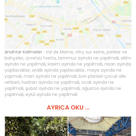
Anahtar Kelimeler :
Val de Marne
,
vitry sur seine
,
parklar ve
bahçeler
,
ücretsiz harita
,
temmuz ayinda ne yapilmali
,
eki̇m
ayinda ne yapilmali
,
kasim ayinda ne yapilmali
,
ni̇san ayinda
yapilacaklar
,
aralik ayinda yapilacaklar
,
mayıs ayında ne
yapmalı
,
mart ayinda ne yapilmali
,
bon planlari çocuk ai̇le
rehberi̇
,
hazi̇ran ayinda ne yapilmali
,
ocak ayinda ne
yapilmali
,
şubat ayinda ne yapilmali
,
ağustos ayinda ne
yapilmali
,
eylül ayinda ne yapilmali
AYRICA OKU ...