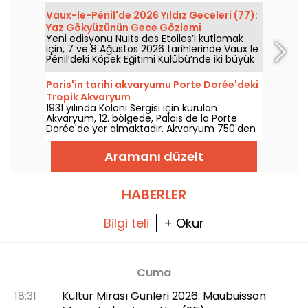
Vaux-le-Pénil'de 2026 Yıldız Geceleri (77):
Yaz Gökyüzünün Gece Gözlemi
Yeni edisyonu Nuits des Etoiles’i kutlamak
için, 7 ve 8 Ağustos 2026 tarihlerinde Vaux le
Pénil’deki Köpek Eğitimi Kulübü’nde iki büyük
gökyüzü gözlem gecesi düzenlenecek.
Paris'in tarihi akvaryumu Porte Dorée'deki
Tropik Akvaryum
1931 yılında Koloni Sergisi için kurulan
Akvaryum, 12. bölgede, Palais de la Porte
Dorée'de yer almaktadır. Akvaryum 750'den
fazla küçük balık türüne ev sahipliği
yapmaktadır ve en güzeli de 26 yaşından
Aramanı düzelt
küçükler için giriş ücretsizdir!
HABERLER
Bilgi teli
+ Okur
Cuma
18:31
Kültür Mirası Günleri 2026: Maubuisson