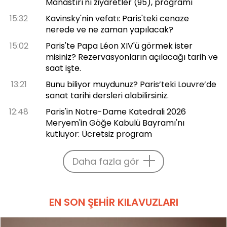
Manastırı'nı ziyaretler (95), programı
15:32
Kavinsky'nin vefatı: Paris'teki cenaze
nerede ve ne zaman yapılacak?
15:02
Paris'te Papa Léon XIV'ü görmek ister
misiniz? Rezervasyonların açılacağı tarih ve
saat işte.
13:21
Bunu biliyor muydunuz? Paris’teki Louvre’de
sanat tarihi dersleri alabilirsiniz.
12:48
Paris'in Notre-Dame Katedrali 2026
Meryem'in Göğe Kabulü Bayramı'nı
kutluyor: Ücretsiz program
Daha fazla gör
EN SON ŞEHIR KILAVUZLARI