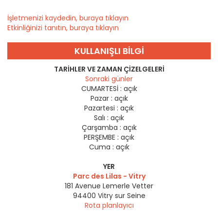
İşletmenizi kaydedin, buraya tıklayın
Etkinliğinizi tanıtın, buraya tıklayın
KULLANIŞLI BILGI
TARIHLER VE ZAMAN ÇIZELGELERI
Sonraki günler
CUMARTESİ :
açık
Pazar :
açık
Pazartesi :
açık
Salı :
açık
Çarşamba :
açık
PERŞEMBE :
açık
Cuma :
açık
YER
Parc des Lilas - Vitry
181 Avenue Lemerle Vetter
94400
Vitry sur Seine
Rota planlayıcı