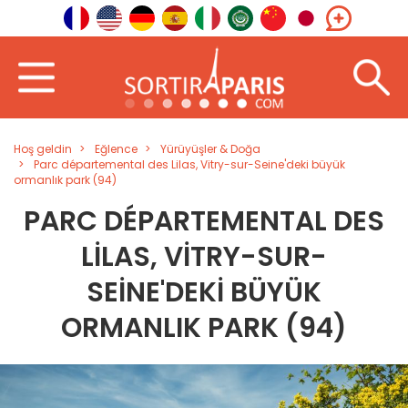
Hoş geldin
Eğlence
Yürüyüşler & Doğa
Parc départemental des Lilas, Vitry-sur-Seine'deki büyük
ormanlık park (94)
PARC DÉPARTEMENTAL DES
LILAS, VITRY-SUR-
SEINE'DEKI BÜYÜK
ORMANLIK PARK (94)