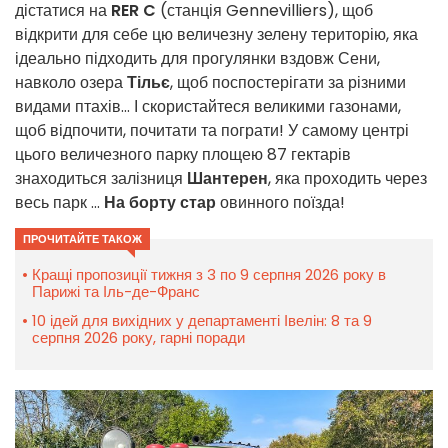
дістатися на
RER C
(станція Gennevilliers), щоб
відкрити для себе цю величезну зелену територію, яка
ідеально підходить для прогулянки вздовж Сени,
навколо озера
Тільє
, щоб поспостерігати за різними
видами птахів... І скористайтеся великими газонами,
щоб відпочити, почитати та пограти! У самому центрі
цього величезного парку площею 87 гектарів
знаходиться залізниця
Шантерен
, яка проходить через
весь парк ...
На борту стар
овинного поїзда!
ПРОЧИТАЙТЕ ТАКОЖ
Кращі пропозиції тижня з 3 по 9 серпня 2026 року в
Парижі та Іль-де-Франс
10 ідей для вихідних у департаменті Івелін: 8 та 9
серпня 2026 року, гарні поради