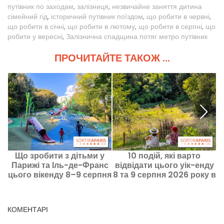
путівник по заходам
,
залізниця
,
незвичайне заняття дитина
сімейний гід
,
історичний путівник поїздом
,
що робити в червні
,
що робити в січні
,
що робити в лютому
,
що робити в серпні
,
що
робити у вересні
,
Залізнична спадщина потяг метро путівник
ПРОЧИТАЙТЕ ТАКОЖ ...
Що зробити з дітьми у
10 подій, які варто
Парижі та Іль-де-Франс
відвідати цього уік-енду
Ф
цього вікенду 8–9 серпня
8 та 9 серпня 2026 року в
2026 року?
Hauts-de-Seine (92)
КОМЕНТАРІ