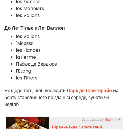
les Fiancés
les Mariniers
les Vallons
До Ле-Тільє з Ле-Валлон
les Vallons
"Моряки
les Fiancés
la Ferme
Пасаж де Вердюре
l'Etang
les Tilliers
Як щодо того, щоб дослідити
Парк де Шантерайн
на
борту старовинного поїзда цієї середи, суботи чи
неділі?