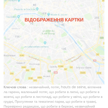
ВІДОБРАЖЕННЯ КАРТКИ
Ключові слова :
незвичайний
,
потяг
,
hauts de seine
,
вілленев
ла гаренн
,
маленький потяг
,
що робити в липні
,
що робити в
жовтні
,
що робити в листопаді
,
що робити у квітні
,
що робити в
грудні
,
Прогулянки та тематичні парки
,
що робити в травні
,
Перевірено редакцією
,
що робити в березні
,
незвичайний