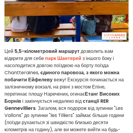
Цей
5,5-кілометровий маршрут
дозволить вам
відкрити для себе
парк Шантерей
з іншого боку і
насолодитися довгою поїздкою на борту поїзда
Chantteraines,
єдиного паровоза, з якого можна
побачити Ейфелеву
вежу! Екскурсія починається на
залізничному вокзалі, на рівні з мостом Епіне,
перетинає площу Наречених, огинає
Етанг Високих
Борнів
і закінчується недалеко від
станції RER
Gennevilliers
. Загалом, вся подорож від зупинки "Les
Vallons" до зупинки "les Tilliers" займає більше години
(поїзди рухаються зі швидкістю близько десяти
кілометрів на годину), але ви можете вийти на будь-