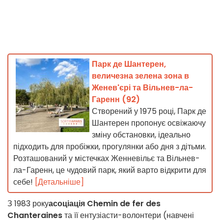
Парк де Шантерен,
величезна зелена зона в
Женев'єрі та Вільнев-ла-
Гаренн (92)
Створений у 1975 році, Парк де
Шантерен пропонує освіжаючу
зміну обстановки, ідеально
підходить для пробіжки, прогулянки або дня з дітьми.
Розташований у містечках Женневільє та Вільнев-
ла-Гаренн, це чудовий парк, який варто відкрити для
себе!
[Детальніше]
З 1983 року
асоціація Chemin de fer des
Chanteraines
та її ентузіасти-волонтери (навчені