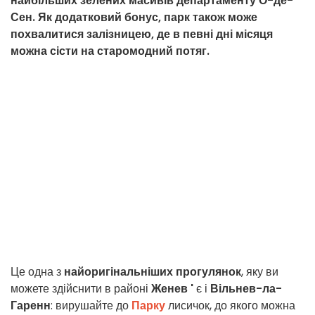
найбільших зелених масивів департаменту О-де-
Сен. Як додатковий бонус, парк також може
похвалитися залізницею, де в певні дні місяця
можна сісти на старомодний потяг.
Це одна з
найоригінальніших прогулянок
, яку ви
можете здійснити в районі
Женев
'
є і
Вільнев-ла-
Гаренн
: вирушайте до
Парку
лисичок, до якого можна