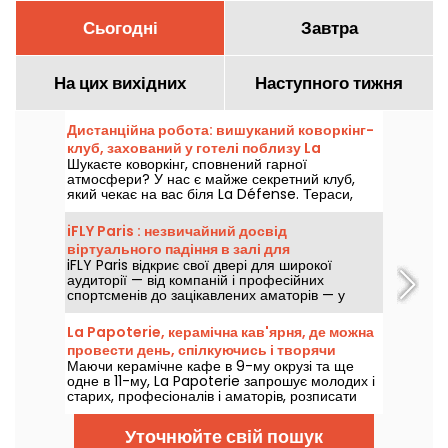
Сьогодні
Завтра
На цих вихідних
Наступного тижня
Дистанційна робота: вишуканий коворкінг-
клуб, захований у готелі поблизу La
Шукаєте коворкінг, сповнений гарної
Défense
атмосфери? У нас є майже секретний клуб,
який чекає на вас біля La Défense. Тераси,
закуски, принтери та комп'ютери - ми
розповімо вам все про цю концепцію під ключ.
iFLY Paris : незвичайний досвід
віртуального падіння в залі для
iFLY Paris відкриє свої двері для широкої
справжнього польоту
аудиторії — від компаній і професійних
спортсменів до зацікавлених аматорів — у
чудовому скляному тунелі для стрибків із
парашутом у приміщенні. Тут кожен зможе
La Papoterie, керамічна кав'ярня, де можна
відчути неймовірний політ безпечної і
провести день, спілкуючись і творячи
захоплюючої імітації свободного падіння. Без
Маючи керамічне кафе в 9-му окрузі та ще
досвіду? Не проблема! Від 5 до 105 років —
одне в 11-му, La Papoterie запрошує молодих і
усьому цьому відкритий шлях до польоту!
старих, професіоналів і аматорів, розписати
Злетіть разом із нами!
кераміку протягом 2-годинного сеансу, щоб
створити дизайн на свій вибір на десятках
Уточнюйте свій пошук
предметів посуду, декоративних виробів...