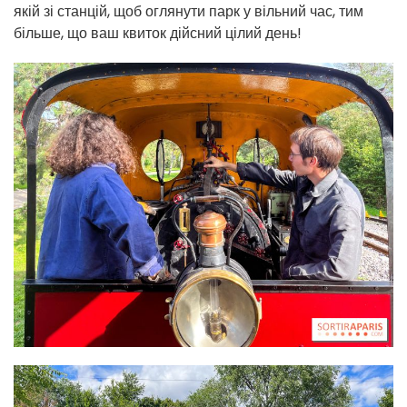
якій зі станцій, щоб оглянути парк у вільний час, тим
більше, що ваш квиток дійсний цілий день!