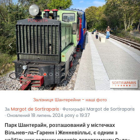
<
>
Залізниця Шантерейни - наші фото
За
Margot de Sortiraparis
· Фотографії Margot de Sortiraparis
· Оновлений 18 липень 2024 рoxy о 19:37
Парк Шантерайн, розташований у містечках
Вільнев-ла-Гаренн і Женневілльє, є одним з