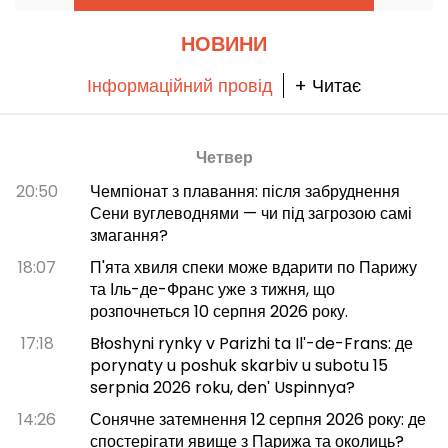
НОВИНИ
Інформаційний провід
+ Читає
Четвер
20:50
Чемпіонат з плавання: після забруднення
Сени вуглеводнями — чи під загрозою самі
змагання?
18:07
П'ята хвиля спеки може вдарити по Парижу
та Іль-де-Франс уже з тижня, що
розпочнеться 10 серпня 2026 року.
17:18
Błoshyni rynky v Parizhi ta Ilʹ-de-Frans: де
porynaty u poshuk skarbiv u subotu 15
serpnia 2026 roku, denʹ Uspinnya?
14:26
Сонячне затемнення 12 серпня 2026 року: де
спостерігати явище з Парижа та околиць?