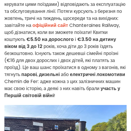
керувати цими поїздами) відповідають за експлуатацію
та обслуговування лінії. Потяги курсують з березня по
жовтень, тричі на тиждень, щосереди та на вихідних:
завітайте на
офіційний сайт
Chanteraines Railway,
щоб дізнатися, коли ви зможете поїхати! Квитки
коштують
€5.50 на дорослого
і
€3.50 на дитину
віком від 3 до 12
років, хоча діти до 3 років їздять
безкоштовно. Існують також дешевші сімейні проїзні
(€16 для двох дорослих і двох дітей, які платять за
проїзд). Це ваш шанс проїхатися в одному з вагонів, які
тягнуть
парові
,
дизельні
або
електричні
локомотиви
Chemin de Fer: адже кожна з цих залізничних машин
має свою історію, а деякі з них навіть брали
участь у
Першій світовій війні
!