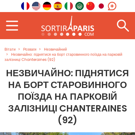
Вітати
Розваги
Незвичайний
Незвичайно: піднятися на борт старовинного поїзда на парковій
залізниці Chanteraines (92)
НЕЗВИЧАЙНО: ПІДНЯТИСЯ
НА БОРТ СТАРОВИННОГО
ПОЇЗДА НА ПАРКОВІЙ
ЗАЛІЗНИЦІ CHANTERAINES
(92)