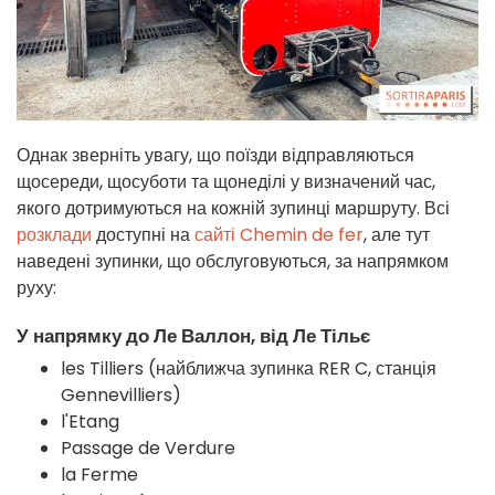
Однак зверніть увагу, що поїзди відправляються
щосереди, щосуботи та щонеділі у визначений час,
якого дотримуються на кожній зупинці маршруту. Всі
розклади
доступні на
сайті Chemin de fer
, але тут
наведені зупинки, що обслуговуються, за напрямком
руху:
У напрямку до Ле Валлон, від Ле Тільє
les Tilliers (найближча зупинка RER C, станція
Gennevilliers)
l'Etang
Passage de Verdure
la Ferme