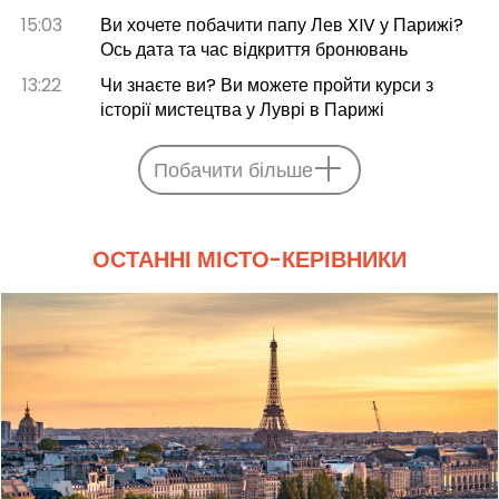
15:03
Ви хочете побачити папу Лев XIV у Парижі?
Ось дата та час відкриття бронювань
13:22
Чи знаєте ви? Ви можете пройти курси з
історії мистецтва у Луврі в Парижі
Побачити більше
ОСТАННІ МІСТО-КЕРІВНИКИ