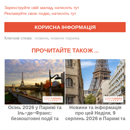
Зареєструйте свій заклад, натисніть тут
Рекламуйте свою подію, натисніть тут
КОРИСНА ІНФОРМАЦІЯ
Ключові слова :
новини
,
новини парижа
ПРОЧИТАЙТЕ ТАКОЖ ...
Осінь 2026 у Парижі та
Новини та інформація
О
Іль-де-Франс:
про цей Неділя, 9
безкоштовні події та
серпень 2026 в Парижі та
активності на цей сезон
Іль-де-Франсі