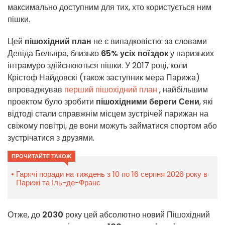
максимально доступним для тих, хто користується ним
пішки.
Цей
пішохідний план
не є випадковістю: за словами
Девіда Бельяра, близько
65% усіх поїздок
у паризьких
інтрамуро здійснюються пішки. У 2017 році, коли
Крістоф Найдовскі (також заступник мера Парижа)
впроваджував
перший пішохідний план
, найбільшим
проектом було зробити
пішохідними береги Сени
, які
відтоді стали справжнім місцем зустрічей парижан на
свіжому повітрі, де вони можуть займатися спортом або
зустрічатися з друзями.
ПРОЧИТАЙТЕ ТАКОЖ
Гарячі поради на тиждень з 10 по 16 серпня 2026 року в
Парижі та Іль-де-Франс
Отже, до
2030
року цей абсолютно новий Пішохідний