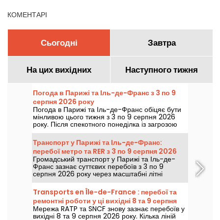
КОМЕНТАРІ
Сьогодні
Завтра
На цих вихідних
Наступного тижня
Погода в Парижі та Іль-де-Франс з 3 по 9
серпня 2026 року
Погода в Парижі та Іль-де-Франс обіцяє бути
мінливою цього тижня з 3 по 9 серпня 2026
року. Після спекотного понеділка із загрозою
гроз температура повільно знижуватиметься,
перш ніж на вихідні повернеться тепла та
Транспорт у Парижі та Іль-де-Франс:
сонячна погода.
перебої метро та RER з 3 по 9 серпня 2026
Громадський транспорт у Парижі та Іль-де-
року
Франс зазнає суттєвих перебоїв з 3 по 9
серпня 2026 року через масштабні літні
роботи, які дуже сильно позначаться на
окремих лініях, згідно з даними RATP та SNCF.
Transports en Île-de-France : перебої та
ремонтні роботи у ці вихідні 8 та 9 серпня
Мережа RATP та SNCF знову зазнає перебоїв у
2026 року
вихідні 8 та 9 серпня 2026 року. Кілька ліній