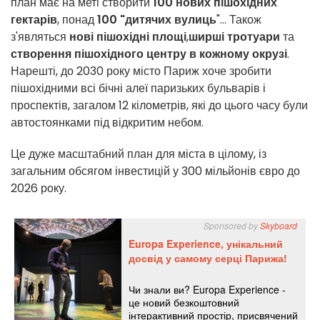
план має на меті створити
100 нових пішохідних
гектарів
, понад
100 "дитячих вулиць
"... Також
з'являться
нові пішохідні площі
,
ширші тротуари
та
створення пішохідного центру в кожному окрузі
.
Нарешті, до 2030 року місто Париж хоче зробити
пішохідними всі бічні алеї паризьких бульварів і
проспектів, загалом 12 кілометрів, які до цього часу були
автостоянками під відкритим небом.
Це дуже масштабний план для міста в цілому, із
загальним обсягом інвестицій у 300 мільйонів євро до
2026 року.