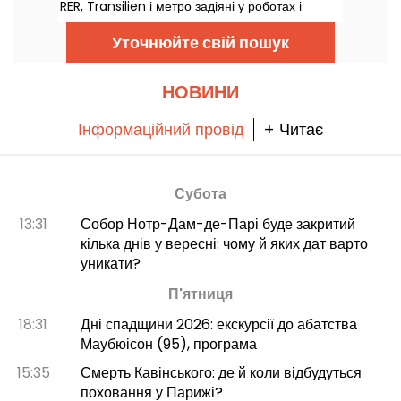
RER, Transilien і метро задіяні у роботах і
перервах руху — розповідаємо все, щоб
допомогти спланувати ваші поїздки.
Уточнюйте свій пошук
НОВИНИ
Інформаційний провід
+ Читає
Субота
13:31
Собор Нотр-Дам-де-Парі буде закритий
кілька днів у вересні: чому й яких дат варто
уникати?
П'ятниця
18:31
Дні спадщини 2026: екскурсії до абатства
Маубюісон (95), програма
15:35
Смерть Кавінського: де й коли відбудуться
поховання у Парижі?