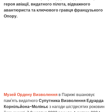
героя авіації, видатного пілота, відважного
авантюриста та ключового гравця французького
Опору.
Музей Ордену Визволення
в Парижі вшановує
пам'ять видатного
Супутника Визволення
Едуарда
Корнільйона-Моліньє
з нагоди шістдесятих роковин