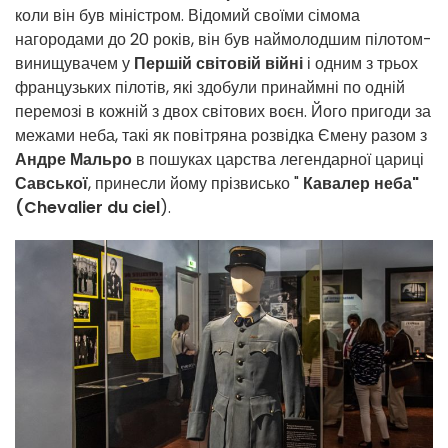
коли він був міністром. Відомий своїми сімома
нагородами до 20 років, він був наймолодшим пілотом-
винищувачем у
Першій світовій війні
і одним з трьох
французьких пілотів, які здобули принаймні по одній
перемозі в кожній з двох світових воєн. Його пригоди за
межами неба, такі як повітряна розвідка Ємену разом з
Андре Мальро
в пошуках царства легендарної цариці
Савської
, принесли йому прізвисько "
Кавалер неба"
(Chevalier du ciel
).