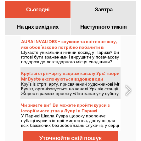
Сьогодні
Завтра
На цих вихідних
Наступного тижня
AURA INVALIDES - звукове та світлове шоу,
яке обов'язково потрібно побачити в
Шукаєте унікальний нічний досвід у Парижі? Ви
Парижі
готові бути враженими і вирушити у позачасову
подорож до легендарного місця спадщини?
Приходьте та відкрийте для себе AURA
INVALIDES - звукове та світлове шоу в
Круїз зі стріт-арту вздовж каналу Урк: твори
легендарному Домі Інвалідів з настанням ночі.
Mr Byste експонуються вздовж води
Це феєричне дійство в самому серці Дому, яке
Круїз із стріт-арту, присвячений художникові Mr
сподобається як молодим, так і старим.
Byste, організовується на каналі Урк від станції
Жорес в рамках проекту «Літо каналу» у суботу
8 серпня 2026 року. У програмі: виставка на
борту, екскурсія з гідом до фресок, що видно з
Чи знаєте ви? Ви можете пройти курси з
води, та знайомство з унікальним світом його
історії мистецтва у Луврі в Парижі
трафаретів.
У Парижі Школа Лувра щороку пропонує
публіці курси з історії мистецтва, доступні для
всіх бажаючих без зобов'язань слухачів, у серці
палацу Лувр, з вересня по червень. Також
музей час від часу проводить безкоштовні
Уточнюйте свій пошук
лекції. Щоб стати справжнім експертом з історії