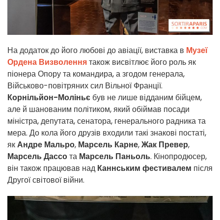
На додаток до його любові до авіації, виставка в
Музеї
Ордена Визволення
також висвітлює його роль як
піонера Опору та командира, а згодом генерала,
Військово-повітряних сил Вільної Франції.
Корнільйон-Моліньє
був не лише відданим бійцем,
але й шанованим політиком, який обіймав посади
міністра, депутата, сенатора, генерального радника та
мера. До кола його друзів входили такі знакові постаті,
як
Андре Мальро
,
Марсель Карне
,
Жак Превер
,
Марсель Дассо
та
Марсель Паньоль
. Кінопродюсер,
він також працював над
Каннським фестивалем
після
Другої світової війни.