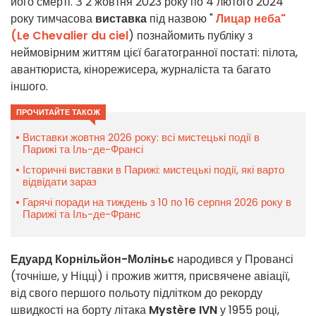
його смерті. З 2 жовтня 2023 року по 4 лютого 2024
року тимчасова
виставка
під назвою "
Лицар неба"
(Le Chevalier du ciel
) познайомить публіку з
неймовірним життям цієї багатогранної постаті: пілота,
авантюриста, кінорежисера, журналіста та багато
іншого.
ПРОЧИТАЙТЕ ТАКОЖ
Виставки жовтня 2026 року: всі мистецькі події в
Парижі та Іль-де-Франсі
Історичні виставки в Парижі: мистецькі події, які варто
відвідати зараз
Гарячі поради на тиждень з 10 по 16 серпня 2026 року в
Парижі та Іль-де-Франс
Едуард Корнільйон-Моліньє
народився у Провансі
(точніше, у Ніцці) і прожив життя, присвячене авіації,
від свого першого польоту підлітком до рекорду
швидкості на борту літака
Mystère IVN
у 1955 році,