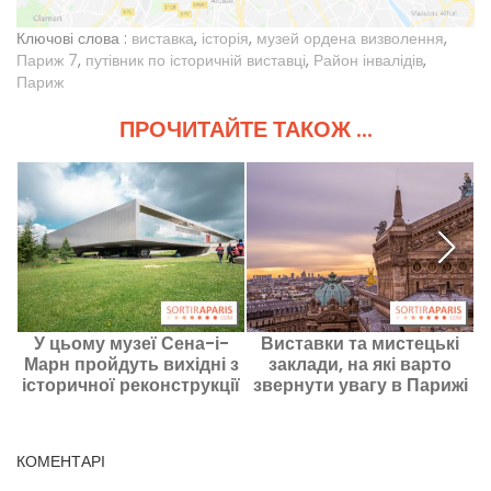
Ключові слова :
виставка
,
історія
,
музей ордена визволення
,
Париж 7
,
путівник по історичній виставці
,
Район інвалідів
,
Париж
ПРОЧИТАЙТЕ ТАКОЖ ...
У цьому музеї Сена-і-
Виставки та мистецькі
Марн пройдуть вихідні з
заклади, на які варто
історичної реконструкції
звернути увагу в Парижі
м
Першої світової війни
(1914–1918).
КОМЕНТАРІ