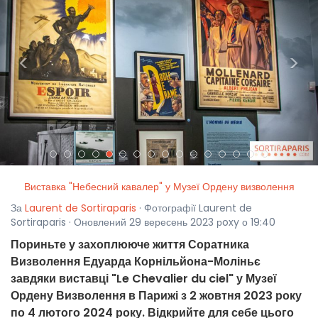
<
>
Виставка "Небесний кавалер" у Музеї Ордену визволення
За
Laurent de Sortiraparis
· Фотографії Laurent de
Sortiraparis · Оновлений 29 вересень 2023 рoxy о 19:40
Пориньте у захоплююче життя Соратника
Визволення Едуарда Корнільйона-Моліньє
завдяки виставці "Le Chevalier du ciel" у Музеї
Ордену Визволення в Парижі з 2 жовтня 2023 року
по 4 лютого 2024 року. Відкрийте для себе цього