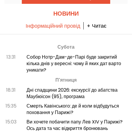
мистецтва!
НОВИНИ
Інформаційний провід
+ Читає
Субота
13:31
Собор Нотр-Дам-де-Парі буде закритий
кілька днів у вересні: чому й яких дат варто
уникати?
П'ятниця
18:31
Дні спадщини 2026: екскурсії до абатства
Маубюісон (95), програма
15:35
Смерть Кавінського: де й коли відбудуться
поховання у Парижі?
15:03
Ви хочете побачити папу Лев XIV у Парижі?
Ось дата та час відкриття бронювань