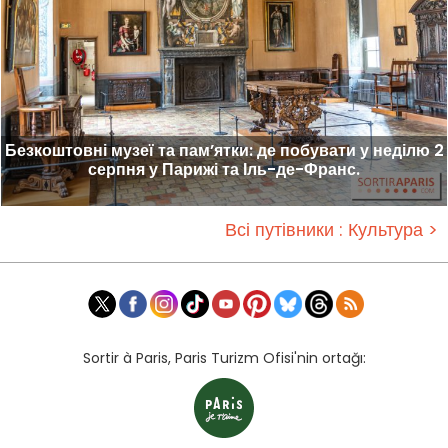
Безкоштовні музеї та пам’ятки: де побувати у неділю 2
серпня у Парижі та Іль-де-Франс.
Всі путівники : Культура >
Sortir à Paris, Paris Turizm Ofisi'nin ortağı: