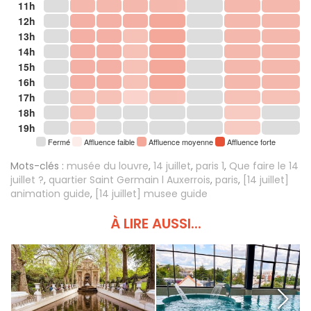
11h
12h
13h
14h
15h
16h
17h
18h
19h
Fermé
Affluence faible
Affluence moyenne
Affluence forte
Mots-clés :
musée du louvre
,
14 juillet
,
paris 1
,
Que faire le 14
juillet ?
,
quartier Saint Germain l Auxerrois
,
paris
,
[14 juillet]
animation guide
,
[14 juillet] musee guide
À LIRE AUSSI...