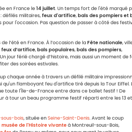
ée en France le
14 juillet
. Un temps fort de l'été marqué 
défilés militaires,
feux d'artifice
,
bals des pompiers et 
 pour l'occasion. Pas question de passer à côté des festiv
de l’été en France. À l’occasion de la
Fête nationale
, vil
s
feux d’artifice
,
bals populaires
,
bals des pompiers
,
 Un jour férié chargé d’histoire, mais aussi un moment de 
iter des soirées estivales.
 coup chaque année à travers un défilé militaire impression
qu'un flamboyant feu d'artifice tiré depuis la Tour Eiffel. 
ue toute l'Île-de-France entre dans ce ballet festif ! De
ur à tour un beau programme festif réparti entre les 13 et
-sous-bois
, située en
Seine-Saint-Denis
. Avant le coup
u
musée de l'Histoire vivante
à Montreuil-sous-Bois,