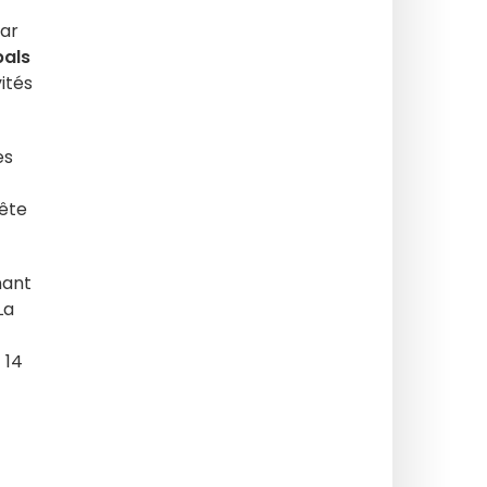
par
bals
ités
les
fête
nant
La
 14