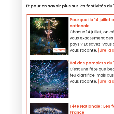
Et pour en savoir plus sur les festivités du 14
Pourquoi le 14 juillet 
nationale
Chaque 14 juillet, on 
vous exactement des év
pays ? Et savez-vous de
vous raconte.
[Lire la 
Bal des pompiers du 14
C'est une fête que bea
feu d'artifice, mais au
vous raconte.
[Lire la 
Fête Nationale : Les fe
France