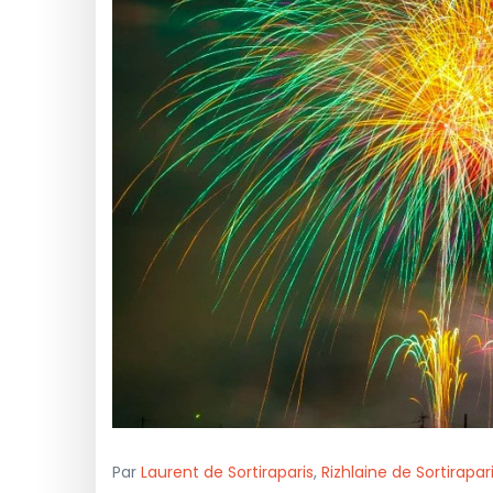
Par
Laurent de Sortiraparis
,
Rizhlaine de Sortirapar