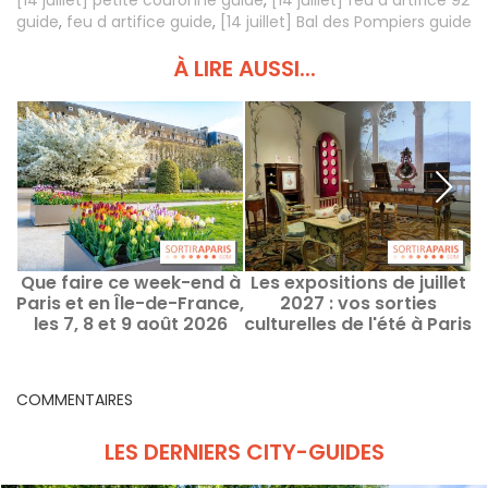
[14 juillet] petite couronne guide
,
[14 juillet] feu d artifice 92
guide
,
feu d artifice guide
,
[14 juillet] Bal des Pompiers guide
À LIRE AUSSI...
Que faire ce week-end à
Les expositions de juillet
Paris et en Île-de-France,
2027 : vos sorties
w
les 7, 8 et 9 août 2026
culturelles de l'été à Paris
2
et en Île-de-France
COMMENTAIRES
LES DERNIERS CITY-GUIDES