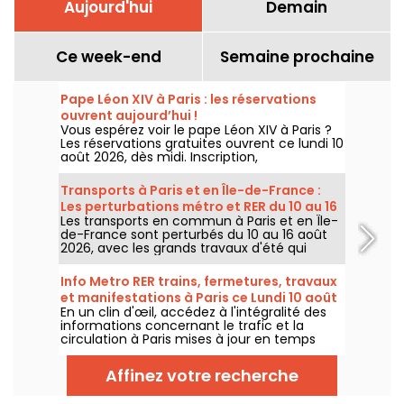
Aujourd'hui
Demain
Ce week-end
Semaine prochaine
Pape Léon XIV à Paris : les réservations
ouvrent aujourd’hui !
Vous espérez voir le pape Léon XIV à Paris ?
Les réservations gratuites ouvrent ce lundi 10
août 2026, dès midi. Inscription,
confirmation, événements accessibles sans
billet : on fait le point avant le coup d’envoi.
Transports à Paris et en Île-de-France :
Les perturbations métro et RER du 10 au 16
Les transports en commun à Paris et en Île-
août 2026
de-France sont perturbés du 10 au 16 août
2026, avec les grands travaux d'été qui
impactent très durement certaines lignes,
selon la RATP et SNCF.
Info Metro RER trains, fermetures, travaux
et manifestations à Paris ce Lundi 10 août
En un clin d'œil, accédez à l'intégralité des
2026
informations concernant le trafic et la
circulation à Paris mises à jour en temps
réel. Metro RER et Transilien de la RATP,
travaux, circulation, grands évènements et
Affinez votre recherche
manifestations, on vous donne toutes les
informations pratiques à connaître avant de