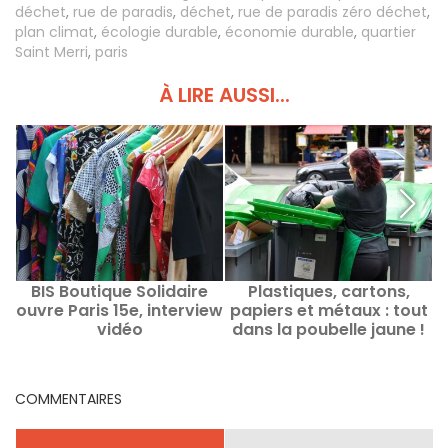
déchet
,
rue de paradis
,
déchet
,
rue de paradis zéro déchet
,
plan climat
,
écologie durable
,
économie durable
,
quartier
Saint Merri
,
paris
À LIRE AUSSI...
BIS Boutique Solidaire
Plastiques, cartons,
ouvre Paris 15e, interview
papiers et métaux : tout
vidéo
dans la poubelle jaune !
d
COMMENTAIRES