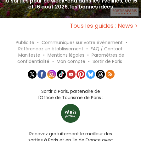
10 sorties pour ce week-end dans les Yvelines, ce 15
et 16 août 2026, les bonnes idées
Tous les guides : News >
Publicité
•
Communiquez sur votre événement
•
Référencez un établissement
•
FAQ / Contact
Manifeste
•
Mentions légales
•
Paramètres de
confidentialité
•
Mon compte
•
Sortir de Paris
Sortir à Paris, partenaire de
l'Office de Tourisme de Paris :
Recevez gratuitement le meilleur des
sorties à Paris et en Île de France avec