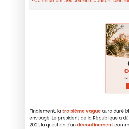
Confinement : les coiffeurs pourront bien re
Finalement, la
troisième vague
aura duré b
envisagé. Le président de la République a dû r
2021, la question d'un
déconfinement
comme