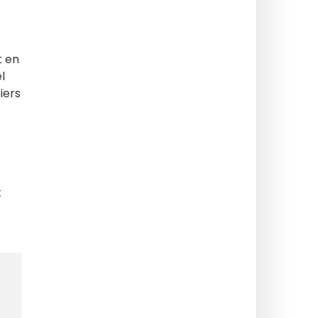
t en
l
iers
t