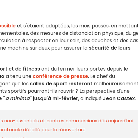
ossible
et s'étaient adaptées, les mois passés, en mettan
nementales, des mesures de distanciation physique, du ge
irculation à respecter en leur sein, des douches et des cas
une machine sur deux pour assurer la
sécurité de leurs
ort et de fitness
ont dû fermer leurs portes depuis le
ex
a tenu une
conférence de presse
. Le chef du
çant que les
salles de sport resteront
malheureusemen
ts sportifs pourront-ils rouvrir ? La perspective d'une
e "
a minima
" jusqu'à mi-février
, a indiqué
Jean Castex
.
 non-essentiels et centres commerciaux dès aujourd'hui
 protocole détaillé pour la réouverture