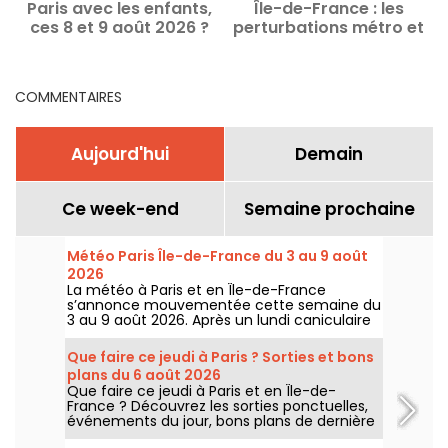
Paris avec les enfants,
Île-de-France : les
P
ces 8 et 9 août 2026 ?
perturbations métro et
RER du 3 au 9 août 2026
COMMENTAIRES
Aujourd'hui
Demain
Ce week-end
Semaine prochaine
Météo Paris Île-de-France du 3 au 9 août
2026
La météo à Paris et en Île-de-France
s’annonce mouvementée cette semaine du
3 au 9 août 2026. Après un lundi caniculaire
marqué par un risque d’orages, les
températures vont progressivement baisser
Que faire ce jeudi à Paris ? Sorties et bons
avant le retour d’un temps plus chaud et
plans du 6 août 2026
ensoleillé pour le week-end.
Que faire ce jeudi à Paris et en Île-de-
France ? Découvrez les sorties ponctuelles,
événements du jour, bons plans de dernière
minute et idées à ne pas manquer ce jeudi