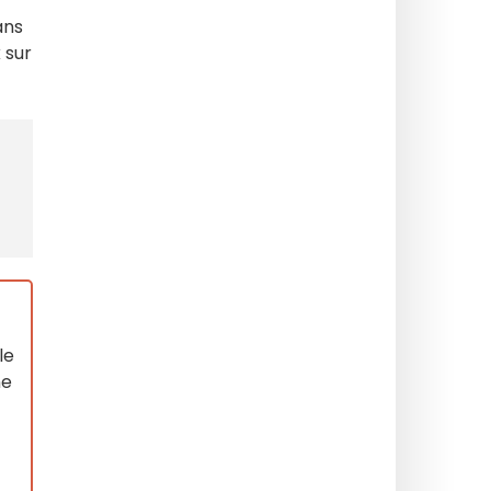
ans
x
sur
le
ne