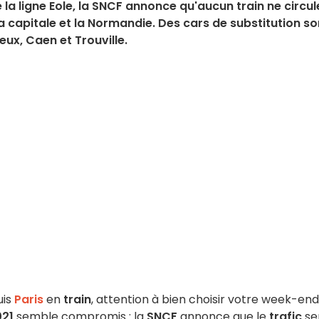
la ligne Eole, la SNCF annonce qu'aucun train ne circul
a capitale et la Normandie. Des cars de substitution so
eux, Caen et Trouville.
uis
Paris
en
train
, attention à bien choisir votre week-end
021
semble compromis : la
SNCF
annonce que le
trafic
se