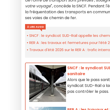
de l'offre de transport sont prévues
", soulig
votre voyage
", concède la SNCF. Pendant l'
la fréquentation des transports en commu
ses voies de chemin de fer.
À LIRE AUSSI
SNCF : le syndicat SUD-Rail appelle les chem
RER A : les travaux et fermetures pour l’été 2
Travaux d'été 2026 sur le RER A : trafic int
SNCF : le syndicat SU
sanitaire
Alors que le pass sanit
syndicat SUD-Rail a l
pas contrôler le pass.
RER A : les travaux e