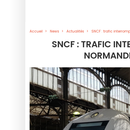
Accueil
News
Actualités
SNCF : trafic interrom
SNCF : TRAFIC IN
NORMANDIE