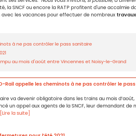
nent ses services. "
Nous vous invitons, si possible, à différer
été, la SNCF ou encore la RATP profitent d'une accalmie d
n avec les vacances pour effectuer de nombreux
travau
inots à ne pas contrôler le pass sanitaire
021
errompu au mois d'août entre Vincennes et Noisy-le-Grand
D-Rail appelle les cheminots à ne pas contrôler le pass
aire va devenir obligatoire dans les trains au mois d’août, 
ancé un appel aux agents de la SNCF, leur demandant de 
[Lire la suite]
t fermetures pour l’été 2021