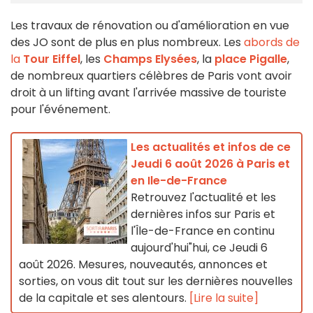
Les travaux de rénovation ou d'amélioration en vue
des JO sont de plus en plus nombreux. Les
abords de
la
Tour Eiffel
, les
Champs Elysées
, la
place Pigalle
,
de nombreux quartiers célèbres de Paris vont avoir
droit à un lifting avant l'arrivée massive de touriste
pour l'événement.
Les actualités et infos de ce
Jeudi 6 août 2026 à Paris et
en Ile-de-France
Retrouvez l'actualité et les
dernières infos sur Paris et
l'Île-de-France en continu
aujourd'hui"hui, ce Jeudi 6
août 2026. Mesures, nouveautés, annonces et
sorties, on vous dit tout sur les dernières nouvelles
de la capitale et ses alentours.
[Lire la suite]