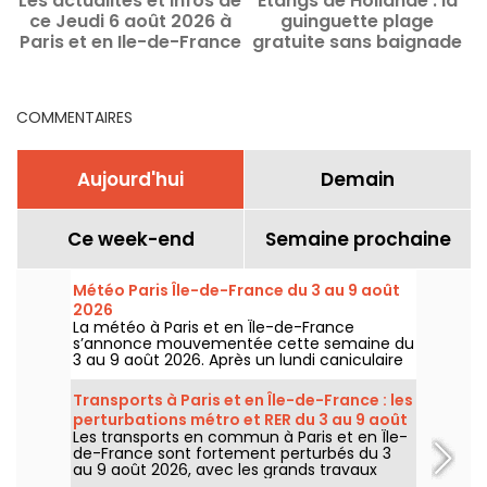
Les actualités et infos de
Étangs de Hollande : la
P
ce Jeudi 6 août 2026 à
guinguette plage
Paris et en Ile-de-France
gratuite sans baignade
dans les Yvelines est
rouverte
COMMENTAIRES
Aujourd'hui
Demain
Ce week-end
Semaine prochaine
Météo Paris Île-de-France du 3 au 9 août
2026
La météo à Paris et en Île-de-France
s’annonce mouvementée cette semaine du
3 au 9 août 2026. Après un lundi caniculaire
marqué par un risque d’orages, les
températures vont progressivement baisser
Transports à Paris et en Île-de-France : les
avant le retour d’un temps plus chaud et
perturbations métro et RER du 3 au 9 août
ensoleillé pour le week-end.
Les transports en commun à Paris et en Île-
2026
de-France sont fortement perturbés du 3
au 9 août 2026, avec les grands travaux
d'été qui impactent très durement