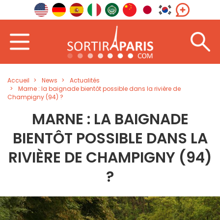
Accueil
News
Actualités
Marne : la baignade bientôt possible dans la rivière de
Champigny (94) ?
MARNE : LA BAIGNADE
BIENTÔT POSSIBLE DANS LA
RIVIÈRE DE CHAMPIGNY (94)
?