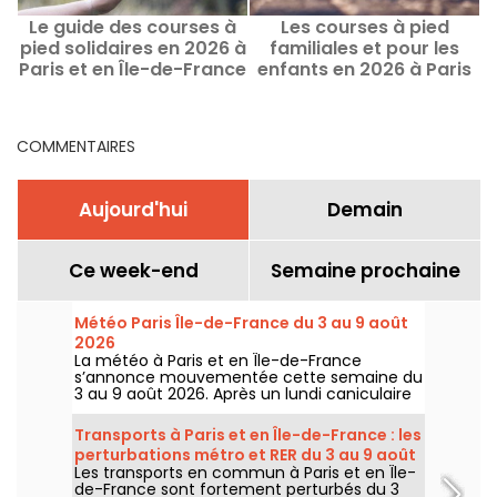
Le guide des courses à
Les courses à pied
pied solidaires en 2026 à
familiales et pour les
Paris et en Île-de-France
enfants en 2026 à Paris
en Île-de-France
COMMENTAIRES
Aujourd'hui
Demain
Ce week-end
Semaine prochaine
Météo Paris Île-de-France du 3 au 9 août
2026
La météo à Paris et en Île-de-France
s’annonce mouvementée cette semaine du
3 au 9 août 2026. Après un lundi caniculaire
marqué par un risque d’orages, les
températures vont progressivement baisser
Transports à Paris et en Île-de-France : les
avant le retour d’un temps plus chaud et
perturbations métro et RER du 3 au 9 août
ensoleillé pour le week-end.
Les transports en commun à Paris et en Île-
2026
de-France sont fortement perturbés du 3