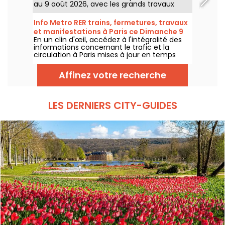
au 9 août 2026, avec les grands travaux
d'été qui impactent très durement
certaines lignes, selon la RATP et SNCF.
Info Metro RER trains, fermetures, travaux
et manifestations à Paris ce Dimanche 9
En un clin d'œil, accédez à l'intégralité des
août 2026
informations concernant le trafic et la
circulation à Paris mises à jour en temps
réel. Metro RER et Transilien de la RATP,
travaux, circulation, grands évènements et
Affinez votre recherche
manifestations, on vous donne toutes les
informations pratiques à connaître avant de
sortir à Paris ce Dimanche 9 août 2026.
LES DERNIERS CITY-GUIDES