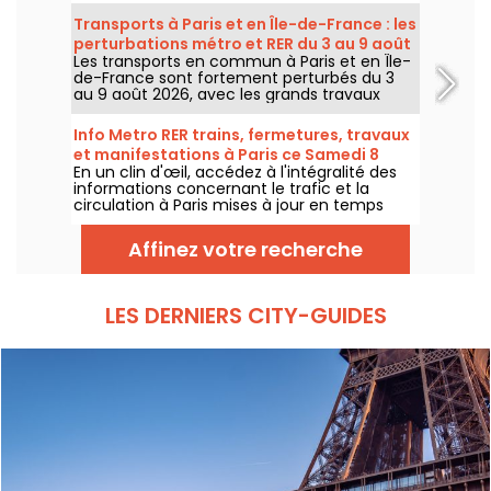
marqué par un risque d’orages, les
températures vont progressivement baisser
Transports à Paris et en Île-de-France : les
avant le retour d’un temps plus chaud et
perturbations métro et RER du 3 au 9 août
ensoleillé pour le week-end.
Les transports en commun à Paris et en Île-
2026
de-France sont fortement perturbés du 3
au 9 août 2026, avec les grands travaux
d'été qui impactent très durement
certaines lignes, selon la RATP et SNCF.
Info Metro RER trains, fermetures, travaux
et manifestations à Paris ce Samedi 8
En un clin d'œil, accédez à l'intégralité des
août 2026
informations concernant le trafic et la
circulation à Paris mises à jour en temps
réel. Metro RER et Transilien de la RATP,
travaux, circulation, grands évènements et
Affinez votre recherche
manifestations, on vous donne toutes les
informations pratiques à connaître avant de
sortir à Paris ce Samedi 8 août 2026.
LES DERNIERS CITY-GUIDES