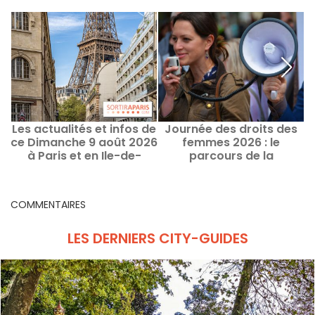
Les actualités et infos de
Journée des droits des
ce Dimanche 9 août 2026
femmes 2026 : le
à Paris et en Ile-de-
parcours de la
2
France
manifestation féministe
à Paris ce 8 mars
COMMENTAIRES
LES DERNIERS CITY-GUIDES