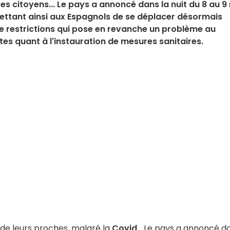
s citoyens... Le pays a annoncé dans la nuit du 8 au 9
rmettant ainsi aux Espagnols de se déplacer désormais
de restrictions qui pose en revanche un problème au
tes quant à l'instauration de mesures sanitaires.
 de leurs proches, malgré la
Covid
... Le pays a annoncé d